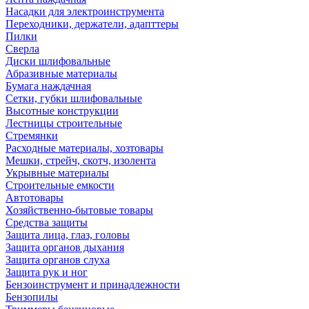
Насадки для электроинструмента
Переходники, держатели, адапттеры
Пилки
Сверла
Диски шлифовальные
Абразивные материалы
Бумага наждачная
Сетки, губки шлифовальные
Высотные конструкции
Лестницы строительные
Стремянки
Расходные материалы, хозтовары
Мешки, стрейч, скотч, изолента
Укрывные материалы
Строительные емкости
Автотовары
Хозяйственно-бытовые товары
Средства защиты
Защита лица, глаз, головы
Защита органов дыхания
Защита органов слуха
Защита рук и ног
Бензоинструмент и принадлежности
Бензопилы