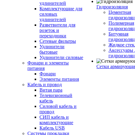
удлинителей
Гидроизоляция
Комплектующие для
Цементная
силовых
гидроизоляц
удлинителей
Полимерная
Разветвители для
гидроизоляц
розеток и
Битумная
переходники
гидроизоляц
Сетевые фильтры
Жидкое стек
Удлинители
Аксессуары 
бытовые
гидроизоля
Удлинители силовые
Фонари и элементы
Сетки армирующи
питания
Фонари
Элементы питания
Кабель и провод
Витая пара
Телевизионный
кабель
Силовой кабель и
провод
СИП кабель и
комплектующие
Кабель USB
Системы прокладки