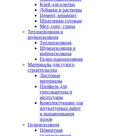
Клей для плитки
Добавки в растворы
Цемент, керамзит
Шпатлевки готовые
Мел, гипс, глина
Теплоизоляция и
шумоизоляция
Теплоизоляция
Шумоизоляция и
виброизоляция
Гидро-пароизоляция
Материалы для сухого
строительства
Листовые
материалы
Профиль для
гипсокартона и
аксессуары
Комплектующие для
штукатурных работ
и выравнивания
полов
Гидроизоляция
Цементная
гидроизоляция