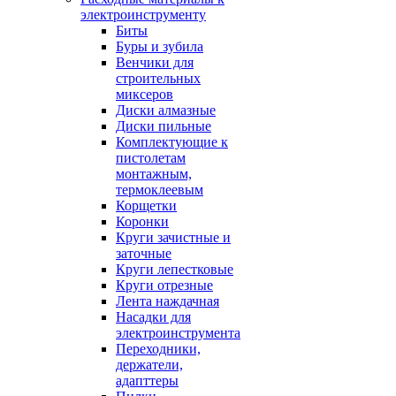
электроинструменту
Биты
Буры и зубила
Венчики для
строительных
миксеров
Диски алмазные
Диски пильные
Комплектующие к
пистолетам
монтажным,
термоклеевым
Корщетки
Коронки
Круги зачистные и
заточные
Круги лепестковые
Круги отрезные
Лента наждачная
Насадки для
электроинструмента
Переходники,
держатели,
адапттеры