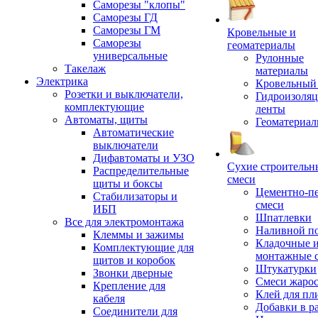
Саморезы "клопы"
Саморезы ГД
Саморезы ГМ
Кровельные и
Саморезы
геоматериалы
универсальные
Рулонные
Такелаж
материалы
Электрика
Кровельный
Розетки и выключатели,
Гидроизоля
комплектующие
ленты
Автоматы, щиты
Геоматериа
Автоматические
выключатели
Дифавтоматы и УЗО
Сухие строительн
Распределительные
смеси
щиты и боксы
Цементно-п
Стабилизаторы и
смеси
ИБП
Шпатлевки
Все для электромонтажа
Наливной п
Клеммы и зажимы
Кладочные 
Комплектующие для
монтажные 
щитов и коробок
Штукатурки
Звонки дверные
Смеси жаро
Крепление для
Клей для пл
кабеля
Добавки в р
Соединители для