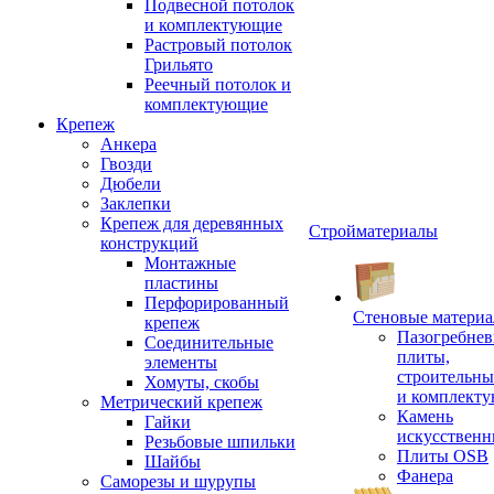
Подвесной потолок
и комплектующие
Растровый потолок
Грильято
Реечный потолок и
комплектующие
Крепеж
Анкера
Гвозди
Дюбели
Заклепки
Крепеж для деревянных
Стройматериалы
конструкций
Монтажные
пластины
Перфорированный
Стеновые матери
крепеж
Пазогребне
Соединительные
плиты,
элементы
строительны
Хомуты, скобы
и комплект
Метрический крепеж
Камень
Гайки
искусствен
Резьбовые шпильки
Плиты OSB
Шайбы
Фанера
Саморезы и шурупы