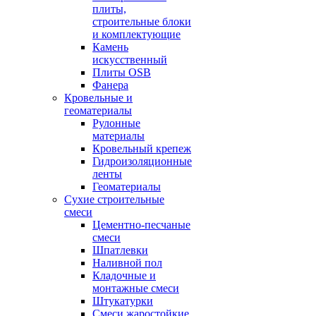
плиты,
строительные блоки
и комплектующие
Камень
искусственный
Плиты OSB
Фанера
Кровельные и
геоматериалы
Рулонные
материалы
Кровельный крепеж
Гидроизоляционные
ленты
Геоматериалы
Сухие строительные
смеси
Цементно-песчаные
смеси
Шпатлевки
Наливной пол
Кладочные и
монтажные смеси
Штукатурки
Смеси жаростойкие