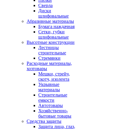
Пилки
Сверла
Диски
шлифовальные
Абразивные материалы
Бумага наждачная
Сетки, губки
шлифовальные
Высотные конструкции
Лестницы
строительные
Стремянки
Расходные материалы,
хозтовары
Мешки, стрейч,
скотч, изолента
Укрывные
материалы
Строительные
емкости
Автотовары
Хозяйственно-
бытовые товары
Средства защиты
Защита лица, глаз,