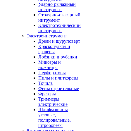
Ударно-рычажный
инструмент
Столярно-слесарный
интрумент
Электротехнический
инструмент
Электроинструмент
Дрели и шуруповерт
Краскопульты и
граверы
Лобзики и рубанки
Миксеры и
ножницы
Перфораторы
Пилы и плиткорезы
Точила
Фены строительные
Фрезеры
Триммеры
электрические
Шлифмашины
угловые,
полировальные,
штроборезы
Расходные материалы к