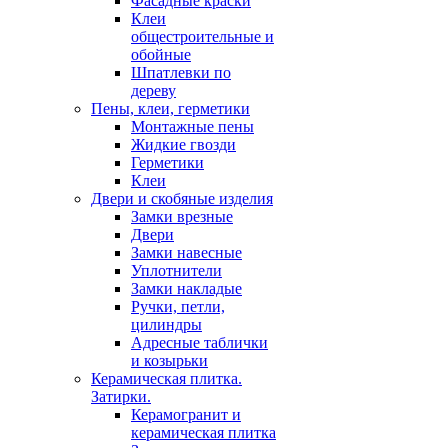
Фасадные краски
Клеи
общестроительные и
обойные
Шпатлевки по
дереву
Пены, клеи, герметики
Монтажные пены
Жидкие гвозди
Герметики
Клеи
Двери и скобяные изделия
Замки врезные
Двери
Замки навесные
Уплотнители
Замки накладые
Ручки, петли,
цилиндры
Адресные таблички
и козырьки
Керамическая плитка.
Затирки.
Керамогранит и
керамическая плитка