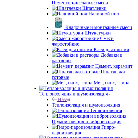
Цементно-песчаные смеси
Шпатлевки
Наливной пол
Кладочные и монтажные смеси
Штукатурки
Смеси
жаростойкие
Клей для плитки
Добавки в
растворы
Цемент, керамзит
Шпатлевки
готовые
Мел, гипс, глина
Теплоизоляция и шумоизоляция
Назад
Теплоизоляция и шумоизоляция
Теплоизоляция
Шумоизоляция и виброизоляция
Гидро-
пароизоляция