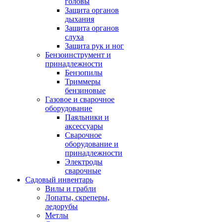
головы
Защита органов
дыхания
Защита органов
слуха
Защита рук и ног
Бензоинструмент и
принадлежности
Бензопилы
Триммеры
бензиновые
Газовое и сварочное
оборудование
Паяльники и
аксессуары
Сварочное
оборудование и
принадлежности
Электроды
сварочные
Садовый инвентарь
Вилы и грабли
Лопаты, скреперы,
ледорубы
Метлы