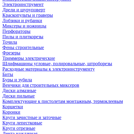
Электроинструмент
Дрели и шуруповерт
Краскопульты и граверы
Лобзики и рубанки
Миксеры и ножницы
Перфораторы
Пилы и плиткорезы
Точила
Фены строительные
Фрезеры
Триммеры электрические
Шлифмашины угловые, полировальные, штроборезы
Расходные материалы к электроинструменту
Биты
Буры и зубила
Венчики для строительных миксеров
Диски алмазные
Диски пильные
Комплектующие к пистолетам монтажным, термоклеевым
Корщетки
Коронки
Круги зачистные и заточные
Круги лепестковые
Круги отрезные
Лента наждачная