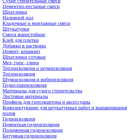
Сухие строительные смеси
Цементно-песчаные смеси
Шпатлевки
Наливной пол
Кладочные и монтажные смеси
Штукатурки
Смеси жаростойкие
Клей для плитки
Добавки в растворы
Цемент, керамзит
Шпатлевки готовые
Мел, гипс, глина
Теплоизоляция и шумоизоляция
Теплоизоляция
Шумоизоляция и виброизоляция
Гидро-пароизоляция
Материалы для сухого строительства
Листовые материалы
Профиль для гипсокартона и аксессуары
Комплектующие для штукатурных работ и выравнивания
полов
Гидроизоляция
Цементная гидроизоляция
Полимерная гидроизоляция
Битумная гидроизоляция