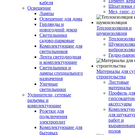
Цемент, кер
кабеля
Шпатлевки 
Освещение
Мел, гипс, г
Лампы
Освещение для дома
Гирлянды и
Теплоизоляция и
новогодний декор
шумоизоляция
Светильники
Теплоизоляц
садово-парковые
Шумоизоляц
Комплектующие для
виброизоляц
светильников
Гидро-парои
Лента светодиодная
и комплектующие
Светильники и
Материалы для су
лампы специального
строительства
назначения
Листовые
Уличные
материалы
светильники
Профиль дл
Удлинители, сетевые
гипсокартон
разъемы и
аксессуары
комплектующие
Комплекту
Розетки для
для штукату
подключения
работ и
электроплит
выравниван
Комплектующие для
полов
бытовых