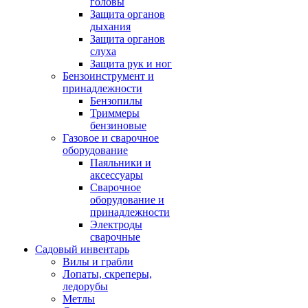
головы
Защита органов
дыхания
Защита органов
слуха
Защита рук и ног
Бензоинструмент и
принадлежности
Бензопилы
Триммеры
бензиновые
Газовое и сварочное
оборудование
Паяльники и
аксессуары
Сварочное
оборудование и
принадлежности
Электроды
сварочные
Садовый инвентарь
Вилы и грабли
Лопаты, скреперы,
ледорубы
Метлы