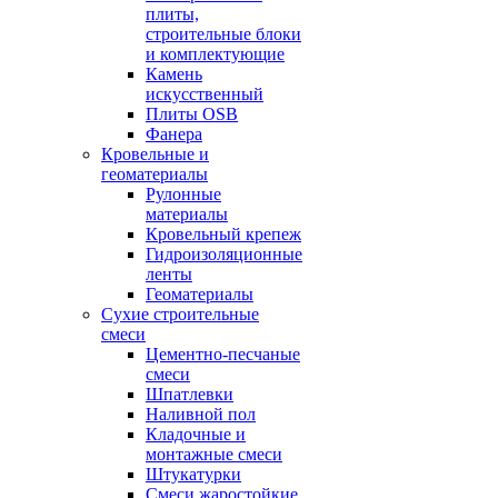
плиты,
строительные блоки
и комплектующие
Камень
искусственный
Плиты OSB
Фанера
Кровельные и
геоматериалы
Рулонные
материалы
Кровельный крепеж
Гидроизоляционные
ленты
Геоматериалы
Сухие строительные
смеси
Цементно-песчаные
смеси
Шпатлевки
Наливной пол
Кладочные и
монтажные смеси
Штукатурки
Смеси жаростойкие