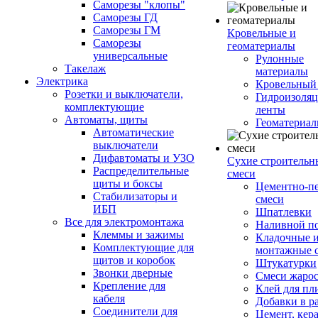
Саморезы "клопы"
Саморезы ГД
Саморезы ГМ
Кровельные и
Саморезы
геоматериалы
универсальные
Рулонные
Такелаж
материалы
Электрика
Кровельный
Розетки и выключатели,
Гидроизоля
комплектующие
ленты
Автоматы, щиты
Геоматериа
Автоматические
выключатели
Дифавтоматы и УЗО
Сухие строительн
Распределительные
смеси
щиты и боксы
Цементно-п
Стабилизаторы и
смеси
ИБП
Шпатлевки
Все для электромонтажа
Наливной п
Клеммы и зажимы
Кладочные 
Комплектующие для
монтажные 
щитов и коробок
Штукатурки
Звонки дверные
Смеси жаро
Крепление для
Клей для пл
кабеля
Добавки в р
Соединители для
Цемент, кер