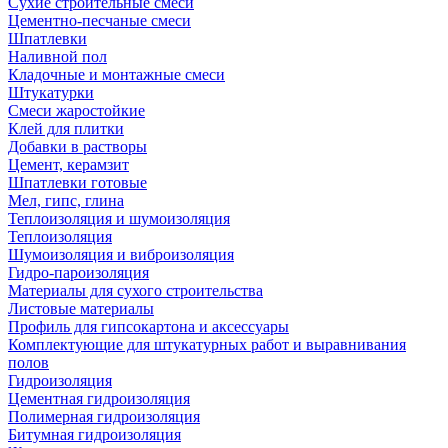
Сухие строительные смеси
Цементно-песчаные смеси
Шпатлевки
Наливной пол
Кладочные и монтажные смеси
Штукатурки
Смеси жаростойкие
Клей для плитки
Добавки в растворы
Цемент, керамзит
Шпатлевки готовые
Мел, гипс, глина
Теплоизоляция и шумоизоляция
Теплоизоляция
Шумоизоляция и виброизоляция
Гидро-пароизоляция
Материалы для сухого строительства
Листовые материалы
Профиль для гипсокартона и аксессуары
Комплектующие для штукатурных работ и выравнивания
полов
Гидроизоляция
Цементная гидроизоляция
Полимерная гидроизоляция
Битумная гидроизоляция