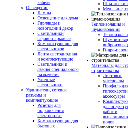
кабеля
Шпатлевки 
Освещение
Мел, гипс, г
Лампы
Освещение для дома
Гирлянды и
Теплоизоляция и
новогодний декор
шумоизоляция
Светильники
Теплоизоляц
садово-парковые
Шумоизоляц
Комплектующие для
виброизоляц
светильников
Гидро-парои
Лента светодиодная
и комплектующие
Светильники и
Материалы для су
лампы специального
строительства
назначения
Листовые
Уличные
материалы
светильники
Профиль дл
Удлинители, сетевые
гипсокартон
разъемы и
аксессуары
комплектующие
Комплекту
Розетки для
для штукату
подключения
работ и
электроплит
выравниван
Комплектующие для
полов
бытовых