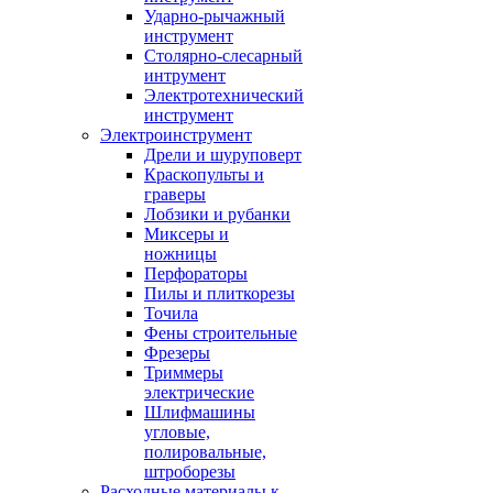
Ударно-рычажный
инструмент
Столярно-слесарный
интрумент
Электротехнический
инструмент
Электроинструмент
Дрели и шуруповерт
Краскопульты и
граверы
Лобзики и рубанки
Миксеры и
ножницы
Перфораторы
Пилы и плиткорезы
Точила
Фены строительные
Фрезеры
Триммеры
электрические
Шлифмашины
угловые,
полировальные,
штроборезы
Расходные материалы к