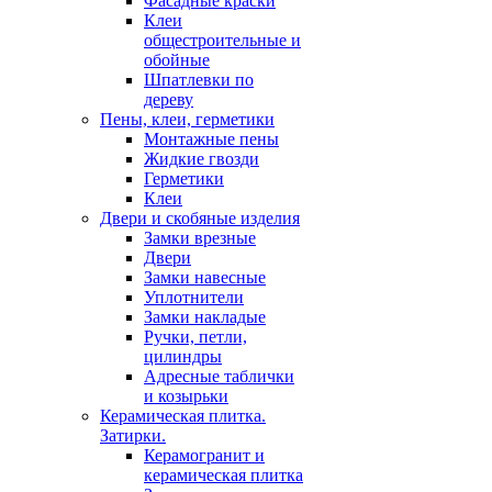
Фасадные краски
Клеи
общестроительные и
обойные
Шпатлевки по
дереву
Пены, клеи, герметики
Монтажные пены
Жидкие гвозди
Герметики
Клеи
Двери и скобяные изделия
Замки врезные
Двери
Замки навесные
Уплотнители
Замки накладые
Ручки, петли,
цилиндры
Адресные таблички
и козырьки
Керамическая плитка.
Затирки.
Керамогранит и
керамическая плитка