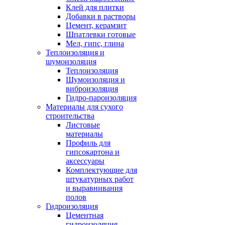
Клей для плитки
Добавки в растворы
Цемент, керамзит
Шпатлевки готовые
Мел, гипс, глина
Теплоизоляция и
шумоизоляция
Теплоизоляция
Шумоизоляция и
виброизоляция
Гидро-пароизоляция
Материалы для сухого
строительства
Листовые
материалы
Профиль для
гипсокартона и
аксессуары
Комплектующие для
штукатурных работ
и выравнивания
полов
Гидроизоляция
Цементная
гидроизоляция