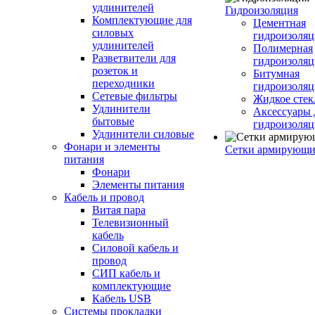
удлинителей
Гидроизоляция
Комплектующие для
Цементная
силовых
гидроизоляц
удлинителей
Полимерная
Разветвители для
гидроизоляц
розеток и
Битумная
переходники
гидроизоляц
Сетевые фильтры
Жидкое стек
Удлинители
Аксессуары 
бытовые
гидроизоля
Удлинители силовые
Фонари и элементы
Сетки армирующи
питания
Фонари
Элементы питания
Кабель и провод
Витая пара
Телевизионный
кабель
Силовой кабель и
провод
СИП кабель и
комплектующие
Кабель USB
Системы прокладки