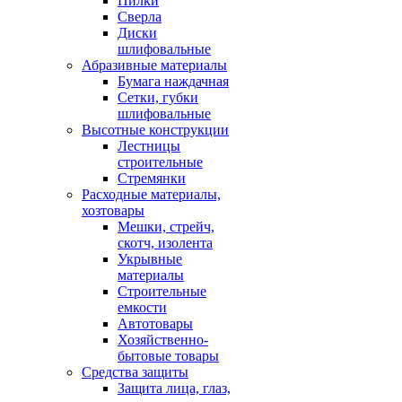
Пилки
Сверла
Диски
шлифовальные
Абразивные материалы
Бумага наждачная
Сетки, губки
шлифовальные
Высотные конструкции
Лестницы
строительные
Стремянки
Расходные материалы,
хозтовары
Мешки, стрейч,
скотч, изолента
Укрывные
материалы
Строительные
емкости
Автотовары
Хозяйственно-
бытовые товары
Средства защиты
Защита лица, глаз,