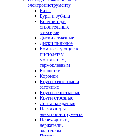
электроинструменту
Биты
Буры и зубила
Венчики для
строительных
миксеров
Диски алмазные
Диски пильные
Комплектующие к
пистолетам
монтажным,
термоклеевым
Корщетки
Коронки
Круги зачистные и
заточные
Круги лепестковые
Круги отрезные
Лента наждачная
Насадки для
электроинструмента
Переходники,
держатели,
адапттеры