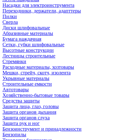
Насадки для электроинструмента
Переходники, держатели, адапттеры
Пилки
Сверла
Диски шлифовальные
Абразивные материалы
Бумага наждачная
Сетки, губки шлифовальные
Высотные конструкции
Лестницы строительные
Стремянки
Расходные материалы, хозтовары
Мешки, стрейч, скотч, изолента
Укрывные материалы
Строительные емкости
Автотовары
Хозяйственно-бытовые товары
Средства защиты
Защита лица, глаз, головы
Защита органов дыхания
Защита органов слуха
Защита рук и ног
Бензоинструмент и принадлежности
Бензопилы