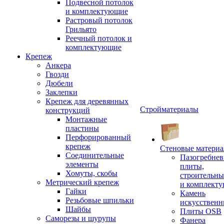
Подвесной потолок
и комплектующие
Растровый потолок
Грильято
Реечный потолок и
комплектующие
Крепеж
Анкера
Гвозди
Дюбели
Заклепки
Крепеж для деревянных
Стройматериалы
конструкций
Монтажные
пластины
Перфорированный
крепеж
Стеновые матери
Соединительные
Пазогребне
элементы
плиты,
Хомуты, скобы
строительны
Метрический крепеж
и комплект
Гайки
Камень
Резьбовые шпильки
искусствен
Шайбы
Плиты OSB
Саморезы и шурупы
Фанера