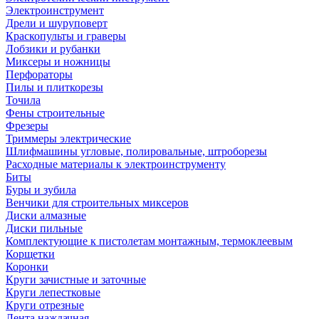
Электроинструмент
Дрели и шуруповерт
Краскопульты и граверы
Лобзики и рубанки
Миксеры и ножницы
Перфораторы
Пилы и плиткорезы
Точила
Фены строительные
Фрезеры
Триммеры электрические
Шлифмашины угловые, полировальные, штроборезы
Расходные материалы к электроинструменту
Биты
Буры и зубила
Венчики для строительных миксеров
Диски алмазные
Диски пильные
Комплектующие к пистолетам монтажным, термоклеевым
Корщетки
Коронки
Круги зачистные и заточные
Круги лепестковые
Круги отрезные
Лента наждачная