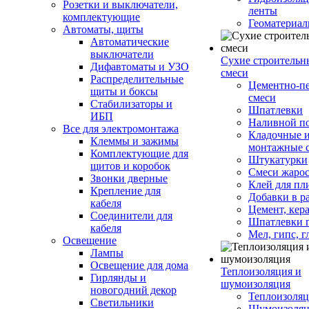
Розетки и выключатели,
ленты
комплектующие
Геоматериа
Автоматы, щиты
Автоматические
выключатели
Сухие строительн
Дифавтоматы и УЗО
смеси
Распределительные
Цементно-п
щиты и боксы
смеси
Стабилизаторы и
Шпатлевки
ИБП
Наливной п
Все для электромонтажа
Кладочные 
Клеммы и зажимы
монтажные 
Комплектующие для
Штукатурки
щитов и коробок
Смеси жаро
Звонки дверные
Клей для пл
Крепление для
Добавки в р
кабеля
Цемент, кер
Соединители для
Шпатлевки 
кабеля
Мел, гипс, г
Освещение
Лампы
Освещение для дома
Теплоизоляция и
Гирлянды и
шумоизоляция
новогодний декор
Теплоизоляц
Светильники
Шумоизоляц