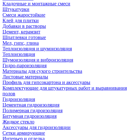
Кладочные и монтажные смеси
Штукатурки
Смеси жаростойкие
Клей для плитки
Добавки в растворы
Цемент, керамзит
Шпатлевки готовые
Мел, гипс, глина
Теплоизоляция и шумоизоляция
Теплоизоляция
Шумоизоляция и виброизоляция
Гидро-пароизоляция
Материалы для сухого строительства
Листовые материалы
Профиль для гипсокартона и аксессуары
Комплектующие для штукатурных работ и выравнивания
полов
Гидроизоляция
Цементная гидроизоляция
Полимерная гидроизоляция
Битумная гидроизоляция
Жидкое стекло
Аксессуары для гидроизоляции
Сетки армирующие
Интерьер и отделка