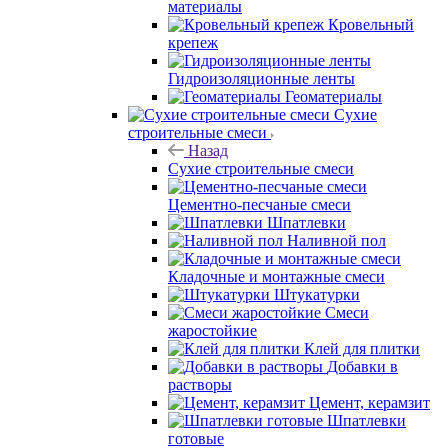
материалы
Кровельный
крепеж
Гидроизоляционные ленты
Геоматериалы
Сухие
строительные смеси
Назад
Сухие строительные смеси
Цементно-песчаные смеси
Шпатлевки
Наливной пол
Кладочные и монтажные смеси
Штукатурки
Смеси
жаростойкие
Клей для плитки
Добавки в
растворы
Цемент, керамзит
Шпатлевки
готовые