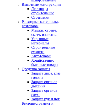
шлифовальные
Высотные конструкции
Лестницы
строительные
Стремянки
Расходные материалы,
хозтовары
Мешки, стрейч,
скотч, изолента
Укрывные
материалы
Строительные
емкости
Автотовары
Хозяйственно-
бытовые товары
Средства защиты
Защита лица, глаз,
головы
Защита органов
дыхания
Защита органов
слуха
Защита рук и ног
Бензоинструмент и