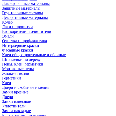
Лакокрасочные материалы
Защитные материалы
Грунтовочные составы
Декоративные материалы
Колер
Лаки и пропитки
Растворители и очистители
Эмали
Очистка и профилактика
Интерьерные краски
Фасадные краски
Клеи общестроительные и обойные
Шпатлевки по дереву
Пены, клеи, герметики
Монтажные пены
Жидкие гвозди
Герметики
Клеи
Двери и скобяные изделия
Замки врезные
Двери
Замки навесные
Уплотнители
Замки накладые
Ручки, петли, цилиндры