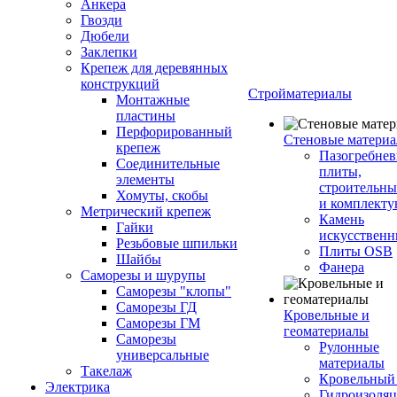
Анкера
Гвозди
Дюбели
Заклепки
Крепеж для деревянных
конструкций
Стройматериалы
Монтажные
пластины
Перфорированный
Стеновые матери
крепеж
Пазогребне
Соединительные
плиты,
элементы
строительны
Хомуты, скобы
и комплект
Метрический крепеж
Камень
Гайки
искусствен
Резьбовые шпильки
Плиты OSB
Шайбы
Фанера
Саморезы и шурупы
Саморезы "клопы"
Саморезы ГД
Кровельные и
Саморезы ГМ
геоматериалы
Саморезы
Рулонные
универсальные
материалы
Такелаж
Кровельный
Электрика
Гидроизоля