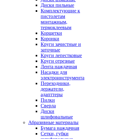
Диски пильные
Комплектующие к
пистолетам
монтажным,
термоклеевым
Корщетки
Коронки
Круги зачистные и
заточные
Круги лепестковые
Круги отрезные
Лента наждачная
Насадки для
электроинструмента
Переходники,
держатели,
адапттеры
Пилки
Сверла
Диски
шлифовальные
Абразивные материалы
Бумага наждачная
Сетки, губки