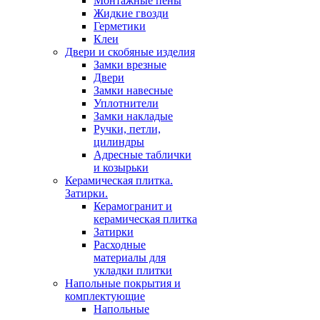
Монтажные пены
Жидкие гвозди
Герметики
Клеи
Двери и скобяные изделия
Замки врезные
Двери
Замки навесные
Уплотнители
Замки накладые
Ручки, петли,
цилиндры
Адресные таблички
и козырьки
Керамическая плитка.
Затирки.
Керамогранит и
керамическая плитка
Затирки
Расходные
материалы для
укладки плитки
Напольные покрытия и
комплектующие
Напольные