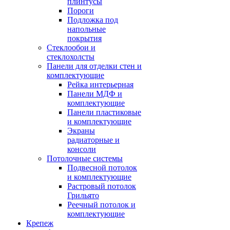
плинтусы
Пороги
Подложка под
напольные
покрытия
Стеклообои и
стеклохолсты
Панели для отделки стен и
комплектующие
Рейка интерьерная
Панели МДФ и
комплектующие
Панели пластиковые
и комплектующие
Экраны
радиаторные и
консоли
Потолочные системы
Подвесной потолок
и комплектующие
Растровый потолок
Грильято
Реечный потолок и
комплектующие
Крепеж