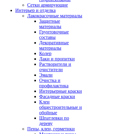
Сетки армирующие
Интерьер и отделка
Лакокрасочные материалы
Защитные
материалы
Грунтовочные
составы
Декоративные
материалы
Колер
Лаки и пропитки
Растворители и
очистители
Эмали
Очистка и
профилактика
Интерьерные краски
Фасадные краски
Клеи
общестроительные и
обойные
Шпатлевки по
дереву
Пены, клеи, герметики