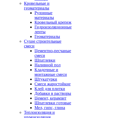
Кровельные и
геоматериалы
Рулонные
материалы
Кровельный крепеж
Гидроизоляционные
ленты
Геоматериалы
Сухие строительные
смеси
Цементно-песчаные
смеси
Шпатлевки
Наливной пол
Кладочные и
монтажные смеси
Штукатурки
Смеси жаростойкие
Клей для плитки
Добавки в растворы
Цемент, керамзит
Шпатлевки готовые
Мел, гипс, глина
Теплоизоляция и
шумоизоляция