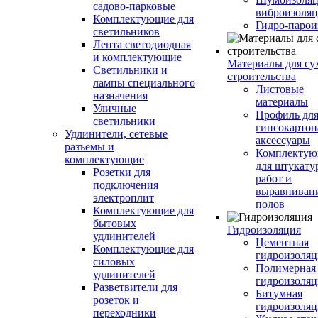
садово-парковые
виброизоляц
Комплектующие для
Гидро-парои
светильников
Лента светодиодная
и комплектующие
Материалы для су
Светильники и
строительства
лампы специального
Листовые
назначения
материалы
Уличные
Профиль дл
светильники
гипсокартон
Удлинители, сетевые
аксессуары
разъемы и
Комплекту
комплектующие
для штукату
Розетки для
работ и
подключения
выравниван
электроплит
полов
Комплектующие для
бытовых
Гидроизоляция
удлинителей
Цементная
Комплектующие для
гидроизоляц
силовых
Полимерная
удлинителей
гидроизоляц
Разветвители для
Битумная
розеток и
гидроизоляц
переходники