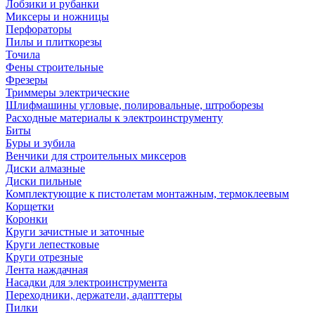
Лобзики и рубанки
Миксеры и ножницы
Перфораторы
Пилы и плиткорезы
Точила
Фены строительные
Фрезеры
Триммеры электрические
Шлифмашины угловые, полировальные, штроборезы
Расходные материалы к электроинструменту
Биты
Буры и зубила
Венчики для строительных миксеров
Диски алмазные
Диски пильные
Комплектующие к пистолетам монтажным, термоклеевым
Корщетки
Коронки
Круги зачистные и заточные
Круги лепестковые
Круги отрезные
Лента наждачная
Насадки для электроинструмента
Переходники, держатели, адапттеры
Пилки