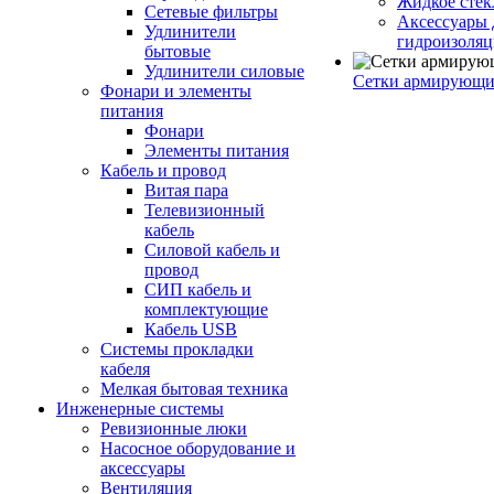
Жидкое стек
Сетевые фильтры
Аксессуары 
Удлинители
гидроизоля
бытовые
Удлинители силовые
Сетки армирующи
Фонари и элементы
питания
Фонари
Элементы питания
Кабель и провод
Витая пара
Телевизионный
кабель
Силовой кабель и
провод
СИП кабель и
комплектующие
Кабель USB
Системы прокладки
кабеля
Мелкая бытовая техника
Инженерные системы
Ревизионные люки
Насосное оборудование и
аксессуары
Вентиляция