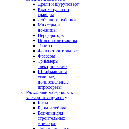
Дрели и шуруповерт
Краскопульты и
граверы
Лобзики и рубанки
Миксеры и
ножницы
Перфораторы
Пилы и плиткорезы
Точила
Фены строительные
Фрезеры
Триммеры
электрические
Шлифмашины
угловые,
полировальные,
штроборезы
Расходные материалы к
электроинструменту
Биты
Буры и зубила
Венчики для
строительных
миксеров
Диски алмазные