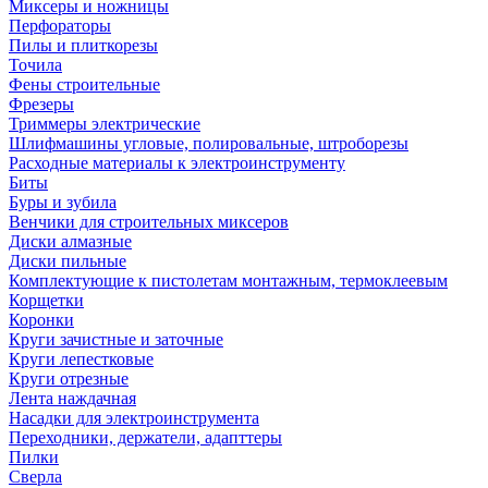
Миксеры и ножницы
Перфораторы
Пилы и плиткорезы
Точила
Фены строительные
Фрезеры
Триммеры электрические
Шлифмашины угловые, полировальные, штроборезы
Расходные материалы к электроинструменту
Биты
Буры и зубила
Венчики для строительных миксеров
Диски алмазные
Диски пильные
Комплектующие к пистолетам монтажным, термоклеевым
Корщетки
Коронки
Круги зачистные и заточные
Круги лепестковые
Круги отрезные
Лента наждачная
Насадки для электроинструмента
Переходники, держатели, адапттеры
Пилки
Сверла