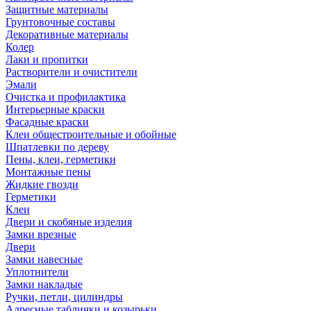
Защитные материалы
Грунтовочные составы
Декоративные материалы
Колер
Лаки и пропитки
Растворители и очистители
Эмали
Очистка и профилактика
Интерьерные краски
Фасадные краски
Клеи общестроительные и обойные
Шпатлевки по дереву
Пены, клеи, герметики
Монтажные пены
Жидкие гвозди
Герметики
Клеи
Двери и скобяные изделия
Замки врезные
Двери
Замки навесные
Уплотнители
Замки накладые
Ручки, петли, цилиндры
Адресные таблички и козырьки