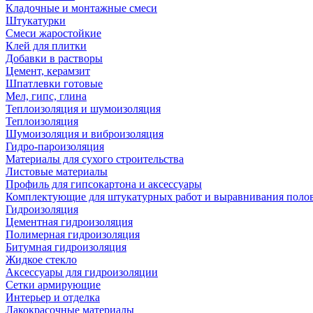
Кладочные и монтажные смеси
Штукатурки
Смеси жаростойкие
Клей для плитки
Добавки в растворы
Цемент, керамзит
Шпатлевки готовые
Мел, гипс, глина
Теплоизоляция и шумоизоляция
Теплоизоляция
Шумоизоляция и виброизоляция
Гидро-пароизоляция
Материалы для сухого строительства
Листовые материалы
Профиль для гипсокартона и аксессуары
Комплектующие для штукатурных работ и выравнивания поло
Гидроизоляция
Цементная гидроизоляция
Полимерная гидроизоляция
Битумная гидроизоляция
Жидкое стекло
Аксессуары для гидроизоляции
Сетки армирующие
Интерьер и отделка
Лакокрасочные материалы