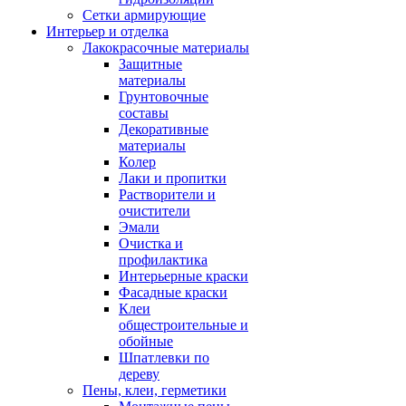
Сетки армирующие
Интерьер и отделка
Лакокрасочные материалы
Защитные
материалы
Грунтовочные
составы
Декоративные
материалы
Колер
Лаки и пропитки
Растворители и
очистители
Эмали
Очистка и
профилактика
Интерьерные краски
Фасадные краски
Клеи
общестроительные и
обойные
Шпатлевки по
дереву
Пены, клеи, герметики