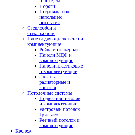
плинтусы
Пороги
Подложка под
напольные
покрытия
Стеклообои и
стеклохолсты
Панели для отделки стен и
комплектующие
Рейка интерьерная
Панели МДФ и
комплектующие
Панели пластиковые
и комплектующие
Экраны
радиаторные и
консоли
Потолочные системы
Подвесной потолок
и комплектующие
Растровый потолок
Грильято
Реечный потолок и
комплектующие
Крепеж