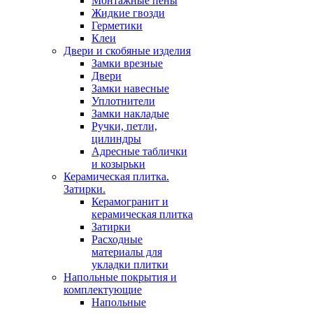
Монтажные пены
Жидкие гвозди
Герметики
Клеи
Двери и скобяные изделия
Замки врезные
Двери
Замки навесные
Уплотнители
Замки накладые
Ручки, петли,
цилиндры
Адресные таблички
и козырьки
Керамическая плитка.
Затирки.
Керамогранит и
керамическая плитка
Затирки
Расходные
материалы для
укладки плитки
Напольные покрытия и
комплектующие
Напольные