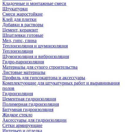
Кладочные и монтажные смеси
Штукатурки
Смеси жаростойкие
Клей для плитки
Добавки в растворы
Цемент, керамзит
Шпатлевки готовые
Мел, гипс, глина
Теплоизоляция и шумоизоляция
Теплоизоляция
Шумоизоляция и виброизоляция
Гидро-пароизоляция
Материалы для сухого строительства
Листовые материалы
Профиль для гипсокартона и аксессуары
Комплектующие для штукатурных работ и выравнивания
полов
Гидроизоляция
Цементная гидроизоляция
Полимерная гидроизоляция
Битумная гидроизоляция
Жидкое стекло
Аксессуары для гидроизоляции
Сетки армирующие
Интерьер и отделка