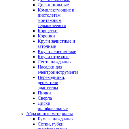
Диски пильные
Комплектующие к
пистолетам
монтажным,
термоклеевым
Корщетки
Коронки
Круги зачистные и
заточные
Круги лепестковые
Круги отрезные
Лента наждачная
Насадки для
электроинструмента
Переходники,
держатели,
адапттеры
Пилки
Сверла
Диски
шлифовальные
Абразивные материалы
Бумага наждачная
Сетки, губки