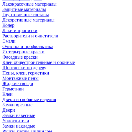
Лакокрасочные материалы
Защитные материалы
Грунтовочные составы
Декоративные материалы
Колер
Лаки и пропитки
Растворители и очистители
Эмали
Очистка и профилактика
Интерьерные краски
Фасадные краски
Клеи общестроительные и обойные
Шпатлевки по дереву
Пены, клеи, герметики
Монтажные пены
Жидкие гвозди
Герметики
Клеи
Двери и скобяные изделия
Замки врезные
Двери
Замки навесные
Уплотнители
Замки накладые
Ручки, петли, цилиндры