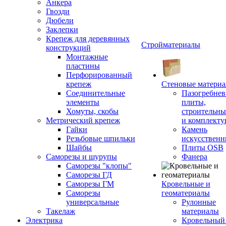
Анкера
Гвозди
Дюбели
Заклепки
Крепеж для деревянных
Стройматериалы
конструкций
Монтажные
пластины
Перфорированный
крепеж
Стеновые матери
Соединительные
Пазогребне
элементы
плиты,
Хомуты, скобы
строительны
Метрический крепеж
и комплект
Гайки
Камень
Резьбовые шпильки
искусствен
Шайбы
Плиты OSB
Саморезы и шурупы
Фанера
Саморезы "клопы"
Саморезы ГД
Саморезы ГМ
Кровельные и
Саморезы
геоматериалы
универсальные
Рулонные
Такелаж
материалы
Электрика
Кровельный