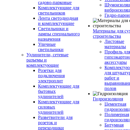
садово-парковые
Шумоизоляц
Комплектующие для
виброизоляц
светильников
Гидро-парои
Лента светодиодная
и комплектующие
Светильники и
Материалы для су
лампы специального
строительства
назначения
Листовые
Уличные
материалы
светильники
Профиль дл
Удлинители, сетевые
гипсокартон
разъемы и
аксессуары
комплектующие
Комплекту
Розетки для
для штукату
подключения
работ и
электроплит
выравниван
Комплектующие для
полов
бытовых
удлинителей
Гидроизоляция
Комплектующие для
Цементная
силовых
гидроизоляц
удлинителей
Полимерная
Разветвители для
гидроизоляц
розеток и
Битумная
переходники