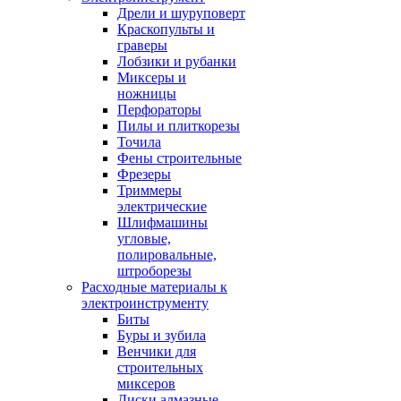
Дрели и шуруповерт
Краскопульты и
граверы
Лобзики и рубанки
Миксеры и
ножницы
Перфораторы
Пилы и плиткорезы
Точила
Фены строительные
Фрезеры
Триммеры
электрические
Шлифмашины
угловые,
полировальные,
штроборезы
Расходные материалы к
электроинструменту
Биты
Буры и зубила
Венчики для
строительных
миксеров
Диски алмазные