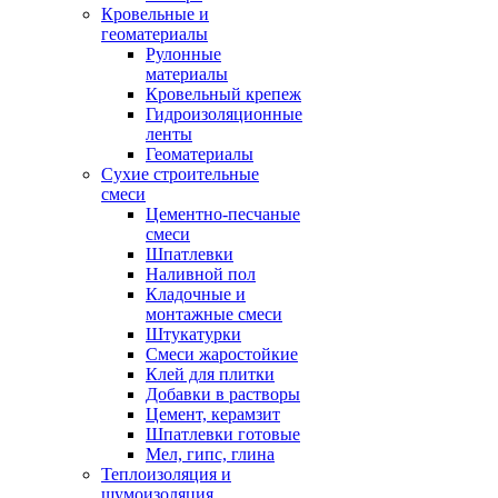
Кровельные и
геоматериалы
Рулонные
материалы
Кровельный крепеж
Гидроизоляционные
ленты
Геоматериалы
Сухие строительные
смеси
Цементно-песчаные
смеси
Шпатлевки
Наливной пол
Кладочные и
монтажные смеси
Штукатурки
Смеси жаростойкие
Клей для плитки
Добавки в растворы
Цемент, керамзит
Шпатлевки готовые
Мел, гипс, глина
Теплоизоляция и
шумоизоляция