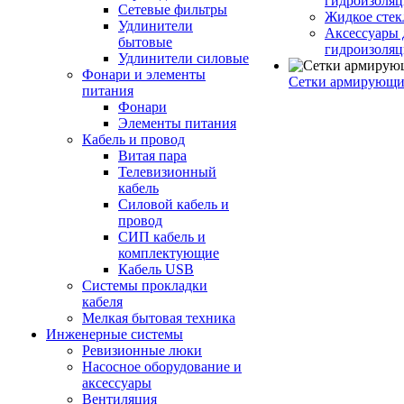
гидроизоляц
Сетевые фильтры
Жидкое стек
Удлинители
Аксессуары 
бытовые
гидроизоля
Удлинители силовые
Фонари и элементы
Сетки армирующи
питания
Фонари
Элементы питания
Кабель и провод
Витая пара
Телевизионный
кабель
Силовой кабель и
провод
СИП кабель и
комплектующие
Кабель USB
Системы прокладки
кабеля
Мелкая бытовая техника
Инженерные системы
Ревизионные люки
Насосное оборудование и
аксессуары
Вентиляция