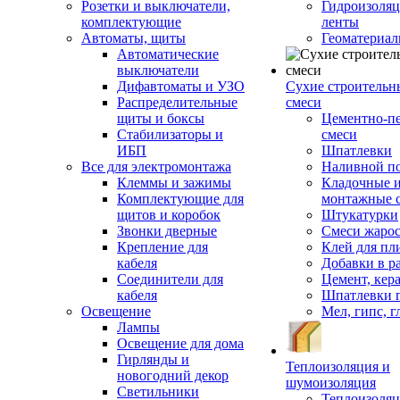
Розетки и выключатели,
Гидроизоля
комплектующие
ленты
Автоматы, щиты
Геоматериа
Автоматические
выключатели
Дифавтоматы и УЗО
Сухие строительн
Распределительные
смеси
щиты и боксы
Цементно-п
Стабилизаторы и
смеси
ИБП
Шпатлевки
Все для электромонтажа
Наливной п
Клеммы и зажимы
Кладочные 
Комплектующие для
монтажные 
щитов и коробок
Штукатурки
Звонки дверные
Смеси жаро
Крепление для
Клей для пл
кабеля
Добавки в р
Соединители для
Цемент, кер
кабеля
Шпатлевки 
Освещение
Мел, гипс, г
Лампы
Освещение для дома
Гирлянды и
Теплоизоляция и
новогодний декор
шумоизоляция
Светильники
Теплоизоляц