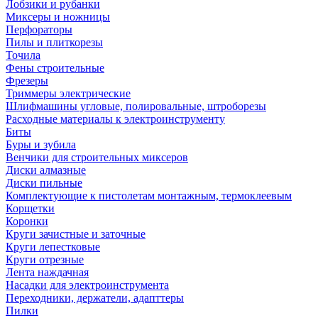
Лобзики и рубанки
Миксеры и ножницы
Перфораторы
Пилы и плиткорезы
Точила
Фены строительные
Фрезеры
Триммеры электрические
Шлифмашины угловые, полировальные, штроборезы
Расходные материалы к электроинструменту
Биты
Буры и зубила
Венчики для строительных миксеров
Диски алмазные
Диски пильные
Комплектующие к пистолетам монтажным, термоклеевым
Корщетки
Коронки
Круги зачистные и заточные
Круги лепестковые
Круги отрезные
Лента наждачная
Насадки для электроинструмента
Переходники, держатели, адапттеры
Пилки