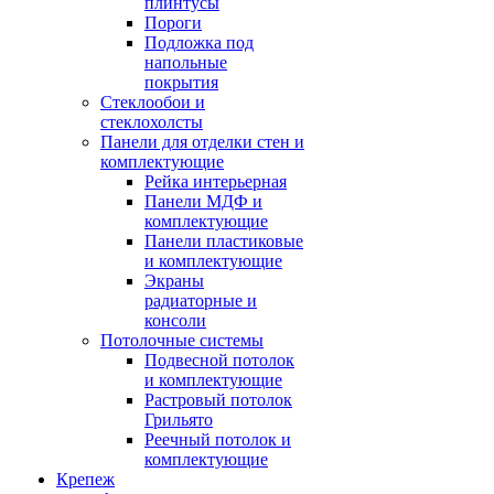
плинтусы
Пороги
Подложка под
напольные
покрытия
Стеклообои и
стеклохолсты
Панели для отделки стен и
комплектующие
Рейка интерьерная
Панели МДФ и
комплектующие
Панели пластиковые
и комплектующие
Экраны
радиаторные и
консоли
Потолочные системы
Подвесной потолок
и комплектующие
Растровый потолок
Грильято
Реечный потолок и
комплектующие
Крепеж