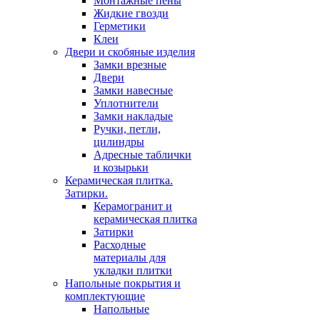
Монтажные пены
Жидкие гвозди
Герметики
Клеи
Двери и скобяные изделия
Замки врезные
Двери
Замки навесные
Уплотнители
Замки накладые
Ручки, петли,
цилиндры
Адресные таблички
и козырьки
Керамическая плитка.
Затирки.
Керамогранит и
керамическая плитка
Затирки
Расходные
материалы для
укладки плитки
Напольные покрытия и
комплектующие
Напольные