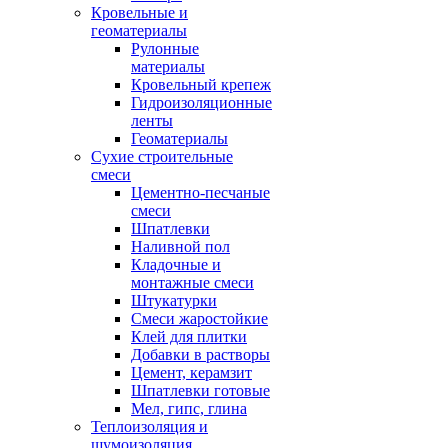
Кровельные и
геоматериалы
Рулонные
материалы
Кровельный крепеж
Гидроизоляционные
ленты
Геоматериалы
Сухие строительные
смеси
Цементно-песчаные
смеси
Шпатлевки
Наливной пол
Кладочные и
монтажные смеси
Штукатурки
Смеси жаростойкие
Клей для плитки
Добавки в растворы
Цемент, керамзит
Шпатлевки готовые
Мел, гипс, глина
Теплоизоляция и
шумоизоляция