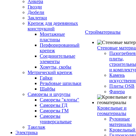
Анкера
Гвозди
Дюбели
Заклепки
Крепеж для деревянных
конструкций
Стройматериалы
Монтажные
пластины
Перфорированный
Стеновые матери
крепеж
Пазогребне
Соединительные
плиты,
элементы
строительны
Хомуты, скобы
и комплект
Метрический крепеж
Камень
Гайки
искусствен
Резьбовые шпильки
Плиты OSB
Шайбы
Фанера
Саморезы и шурупы
Саморезы "клопы"
Саморезы ГД
Кровельные и
Саморезы ГМ
геоматериалы
Саморезы
Рулонные
универсальные
материалы
Такелаж
Кровельный
Электрика
Гидроизоля