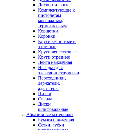
Диски пильные
Комплектующие к
пистолетам
монтажным,
термоклеевым
Корщетки
Коронки
Круги зачистные и
заточные
Круги лепестковые
Круги отрезные
Лента наждачная
Насадки для
электроинструмента
Переходники,
держатели,
адапттеры
Пилки
Сверла
Диски
шлифовальные
Абразивные материалы
Бумага наждачная
Сетки, губки