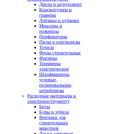
Дрели и шуруповерт
Краскопульты и
граверы
Лобзики и рубанки
Миксеры и
ножницы
Перфораторы
Пилы и плиткорезы
Точила
Фены строительные
Фрезеры
Триммеры
электрические
Шлифмашины
угловые,
полировальные,
штроборезы
Расходные материалы к
электроинструменту
Биты
Буры и зубила
Венчики для
строительных
миксеров
Диски алмазные