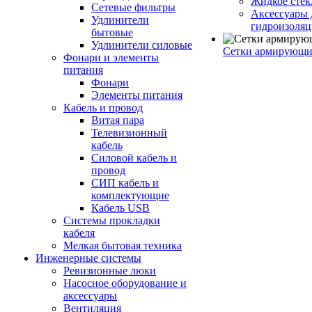
Жидкое стек
Сетевые фильтры
Аксессуары 
Удлинители
гидроизоля
бытовые
Удлинители силовые
Сетки армирующи
Фонари и элементы
питания
Фонари
Элементы питания
Кабель и провод
Витая пара
Телевизионный
кабель
Силовой кабель и
провод
СИП кабель и
комплектующие
Кабель USB
Системы прокладки
кабеля
Мелкая бытовая техника
Инженерные системы
Ревизионные люки
Насосное оборудование и
аксессуары
Вентиляция