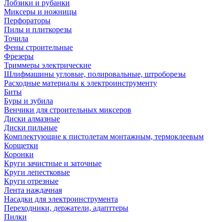
Лобзики и рубанки
Миксеры и ножницы
Перфораторы
Пилы и плиткорезы
Точила
Фены строительные
Фрезеры
Триммеры электрические
Шлифмашины угловые, полировальные, штроборезы
Расходные материалы к электроинструменту
Биты
Буры и зубила
Венчики для строительных миксеров
Диски алмазные
Диски пильные
Комплектующие к пистолетам монтажным, термоклеевым
Корщетки
Коронки
Круги зачистные и заточные
Круги лепестковые
Круги отрезные
Лента наждачная
Насадки для электроинструмента
Переходники, держатели, адапттеры
Пилки