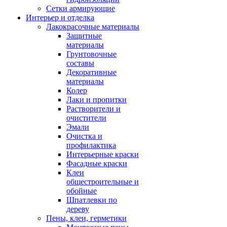
Сетки армирующие
Интерьер и отделка
Лакокрасочные материалы
Защитные
материалы
Грунтовочные
составы
Декоративные
материалы
Колер
Лаки и пропитки
Растворители и
очистители
Эмали
Очистка и
профилактика
Интерьерные краски
Фасадные краски
Клеи
общестроительные и
обойные
Шпатлевки по
дереву
Пены, клеи, герметики