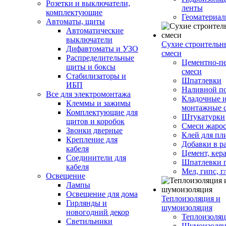
Розетки и выключатели,
ленты
комплектующие
Геоматериа
Автоматы, щиты
Автоматические
выключатели
Сухие строительн
Дифавтоматы и УЗО
смеси
Распределительные
Цементно-п
щиты и боксы
смеси
Стабилизаторы и
Шпатлевки
ИБП
Наливной п
Все для электромонтажа
Кладочные 
Клеммы и зажимы
монтажные 
Комплектующие для
Штукатурки
щитов и коробок
Смеси жаро
Звонки дверные
Клей для пл
Крепление для
Добавки в р
кабеля
Цемент, кер
Соединители для
Шпатлевки 
кабеля
Мел, гипс, г
Освещение
Лампы
Освещение для дома
Теплоизоляция и
Гирлянды и
шумоизоляция
новогодний декор
Теплоизоляц
Светильники
Шумоизоляц