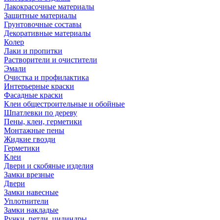
Лакокрасочные материалы
Защитные материалы
Грунтовочные составы
Декоративные материалы
Колер
Лаки и пропитки
Растворители и очистители
Эмали
Очистка и профилактика
Интерьерные краски
Фасадные краски
Клеи общестроительные и обойные
Шпатлевки по дереву
Пены, клеи, герметики
Монтажные пены
Жидкие гвозди
Герметики
Клеи
Двери и скобяные изделия
Замки врезные
Двери
Замки навесные
Уплотнители
Замки накладые
Ручки, петли, цилиндры