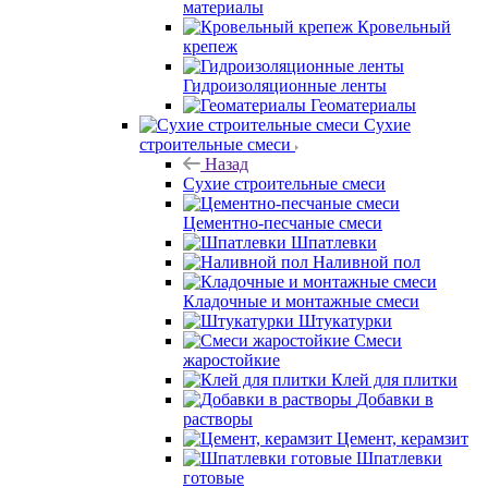
материалы
Кровельный
крепеж
Гидроизоляционные ленты
Геоматериалы
Сухие
строительные смеси
Назад
Сухие строительные смеси
Цементно-песчаные смеси
Шпатлевки
Наливной пол
Кладочные и монтажные смеси
Штукатурки
Смеси
жаростойкие
Клей для плитки
Добавки в
растворы
Цемент, керамзит
Шпатлевки
готовые