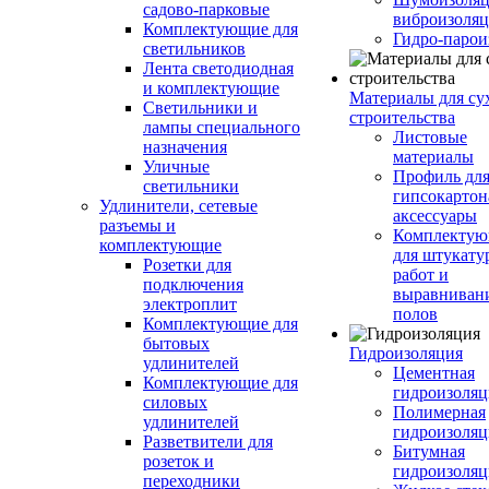
садово-парковые
виброизоляц
Комплектующие для
Гидро-парои
светильников
Лента светодиодная
и комплектующие
Материалы для су
Светильники и
строительства
лампы специального
Листовые
назначения
материалы
Уличные
Профиль дл
светильники
гипсокартон
Удлинители, сетевые
аксессуары
разъемы и
Комплекту
комплектующие
для штукату
Розетки для
работ и
подключения
выравниван
электроплит
полов
Комплектующие для
бытовых
Гидроизоляция
удлинителей
Цементная
Комплектующие для
гидроизоляц
силовых
Полимерная
удлинителей
гидроизоляц
Разветвители для
Битумная
розеток и
гидроизоляц
переходники