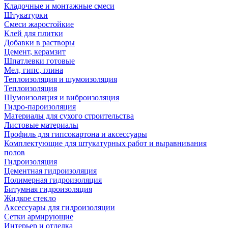
Кладочные и монтажные смеси
Штукатурки
Смеси жаростойкие
Клей для плитки
Добавки в растворы
Цемент, керамзит
Шпатлевки готовые
Мел, гипс, глина
Теплоизоляция и шумоизоляция
Теплоизоляция
Шумоизоляция и виброизоляция
Гидро-пароизоляция
Материалы для сухого строительства
Листовые материалы
Профиль для гипсокартона и аксессуары
Комплектующие для штукатурных работ и выравнивания
полов
Гидроизоляция
Цементная гидроизоляция
Полимерная гидроизоляция
Битумная гидроизоляция
Жидкое стекло
Аксессуары для гидроизоляции
Сетки армирующие
Интерьер и отделка