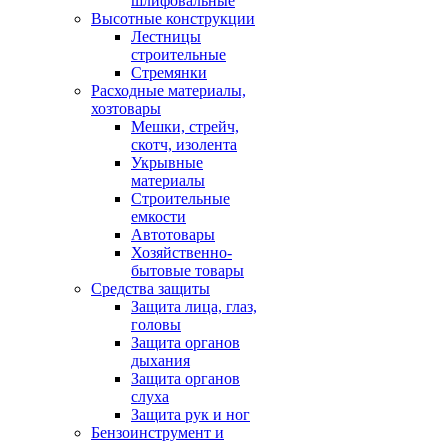
шлифовальные
Высотные конструкции
Лестницы
строительные
Стремянки
Расходные материалы,
хозтовары
Мешки, стрейч,
скотч, изолента
Укрывные
материалы
Строительные
емкости
Автотовары
Хозяйственно-
бытовые товары
Средства защиты
Защита лица, глаз,
головы
Защита органов
дыхания
Защита органов
слуха
Защита рук и ног
Бензоинструмент и