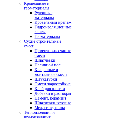
Кровельные и
геоматериалы
Рулонные
материалы
Кровельный крепеж
Гидроизоляционные
ленты
Геоматериалы
Сухие строительные
смеси
Цементно-песчаные
смеси
Шпатлевки
Наливной пол
Кладочные и
монтажные смеси
Штукатурки
Смеси жаростойкие
Клей для плитки
Добавки в растворы
Цемент, керамзит
Шпатлевки готовые
Мел, гипс, глина
Теплоизоляция и
шумоизоляция