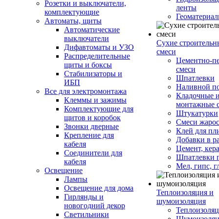
Розетки и выключатели,
ленты
комплектующие
Геоматериа
Автоматы, щиты
Автоматические
выключатели
Сухие строительн
Дифавтоматы и УЗО
смеси
Распределительные
Цементно-п
щиты и боксы
смеси
Стабилизаторы и
Шпатлевки
ИБП
Наливной п
Все для электромонтажа
Кладочные 
Клеммы и зажимы
монтажные 
Комплектующие для
Штукатурки
щитов и коробок
Смеси жаро
Звонки дверные
Клей для пл
Крепление для
Добавки в р
кабеля
Цемент, кер
Соединители для
Шпатлевки 
кабеля
Мел, гипс, г
Освещение
Лампы
Освещение для дома
Теплоизоляция и
Гирлянды и
шумоизоляция
новогодний декор
Теплоизоляц
Светильники
Шумоизоляц