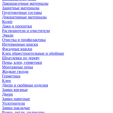
Лакокрасочные материалы
Защитные материалы
Грунтовочные составы
Декоративные материалы
Колер
Лаки и пропитки
Растворители и очистители
Эмали
Очистка и профилактика
Интерьерные краски
Фасадные краски
Клеи общестроительные и обойные
Шпатлевки по дереву
Пены, клеи, герметики
Монтажные пены
Жидкие гвозди
Герметики
Клеи
Двери и скобяные изделия
Замки врезные
Двери
Замки навесные
Уплотнители
Замки накладые
Ручки, петли, цилиндры