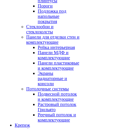
плинтусы
Пороги
Подложка под
напольные
покрытия
Стеклообои и
стеклохолсты
Панели для отделки стен и
комплектующие
Рейка интерьерная
Панели МДФ и
комплектующие
Панели пластиковые
и комплектующие
Экраны
радиаторные и
консоли
Потолочные системы
Подвесной потолок
и комплектующие
Растровый потолок
Грильято
Реечный потолок и
комплектующие
Крепеж