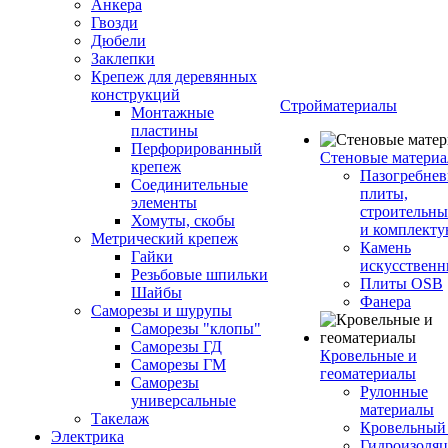
Анкера
Гвозди
Дюбели
Заклепки
Крепеж для деревянных
конструкций
Стройматериалы
Монтажные
пластины
Перфорированный
Стеновые матери
крепеж
Пазогребне
Соединительные
плиты,
элементы
строительны
Хомуты, скобы
и комплект
Метрический крепеж
Камень
Гайки
искусствен
Резьбовые шпильки
Плиты OSB
Шайбы
Фанера
Саморезы и шурупы
Саморезы "клопы"
Саморезы ГД
Кровельные и
Саморезы ГМ
геоматериалы
Саморезы
Рулонные
универсальные
материалы
Такелаж
Кровельный
Электрика
Гидроизоля