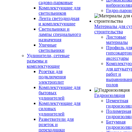
садово-парковые
виброизоляц
Комплектующие для
Гидро-парои
светильников
Лента светодиодная
и комплектующие
Материалы для су
Светильники и
строительства
лампы специального
Листовые
назначения
материалы
Уличные
Профиль дл
светильники
гипсокартон
Удлинители, сетевые
аксессуары
разъемы и
Комплекту
комплектующие
для штукату
Розетки для
работ и
подключения
выравниван
электроплит
полов
Комплектующие для
бытовых
Гидроизоляция
удлинителей
Цементная
Комплектующие для
гидроизоляц
силовых
Полимерная
удлинителей
гидроизоляц
Разветвители для
Битумная
розеток и
гидроизоляц
переходники