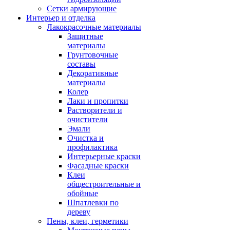
Сетки армирующие
Интерьер и отделка
Лакокрасочные материалы
Защитные
материалы
Грунтовочные
составы
Декоративные
материалы
Колер
Лаки и пропитки
Растворители и
очистители
Эмали
Очистка и
профилактика
Интерьерные краски
Фасадные краски
Клеи
общестроительные и
обойные
Шпатлевки по
дереву
Пены, клеи, герметики