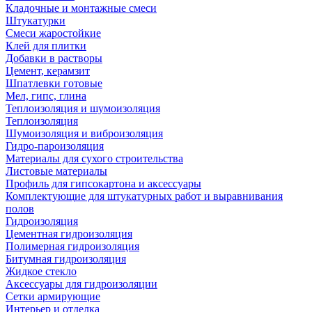
Кладочные и монтажные смеси
Штукатурки
Смеси жаростойкие
Клей для плитки
Добавки в растворы
Цемент, керамзит
Шпатлевки готовые
Мел, гипс, глина
Теплоизоляция и шумоизоляция
Теплоизоляция
Шумоизоляция и виброизоляция
Гидро-пароизоляция
Материалы для сухого строительства
Листовые материалы
Профиль для гипсокартона и аксессуары
Комплектующие для штукатурных работ и выравнивания
полов
Гидроизоляция
Цементная гидроизоляция
Полимерная гидроизоляция
Битумная гидроизоляция
Жидкое стекло
Аксессуары для гидроизоляции
Сетки армирующие
Интерьер и отделка