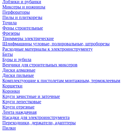
Лобзики и рубанки
Миксеры и ножницы
Перфораторы
Пилы и плиткорезы
Точила
Фены строительные
Фрезеры
Триммеры электрические
Шлифмашины угловые, полировальные, штроборезы
Расходные материалы к электроинструменту
Биты
Буры и зубила
Венчики для строительных миксеров
Диски алмазные
Диски пильные
Комплектующие к пистолетам монтажным, термоклеевым
Корщетки
Коронки
Круги зачистные и заточные
Круги лепестковые
Круги отрезные
Лента наждачная
Насадки для электроинструмента
Переходники, держатели, адапттеры
Пилки