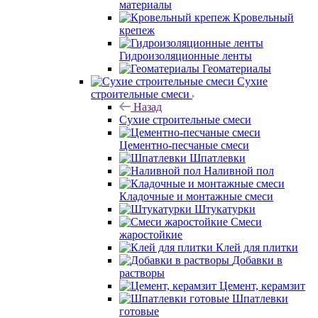
материалы
Кровельный
крепеж
Гидроизоляционные ленты
Геоматериалы
Сухие
строительные смеси
Назад
Сухие строительные смеси
Цементно-песчаные смеси
Шпатлевки
Наливной пол
Кладочные и монтажные смеси
Штукатурки
Смеси
жаростойкие
Клей для плитки
Добавки в
растворы
Цемент, керамзит
Шпатлевки
готовые