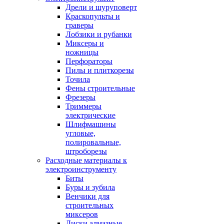
Дрели и шуруповерт
Краскопульты и
граверы
Лобзики и рубанки
Миксеры и
ножницы
Перфораторы
Пилы и плиткорезы
Точила
Фены строительные
Фрезеры
Триммеры
электрические
Шлифмашины
угловые,
полировальные,
штроборезы
Расходные материалы к
электроинструменту
Биты
Буры и зубила
Венчики для
строительных
миксеров
Диски алмазные