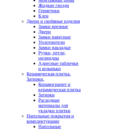
Монтажные пены
Жидкие гвозди
Герметики
Клеи
Двери и скобяные изделия
Замки врезные
Двери
Замки навесные
Уплотнители
Замки накладые
Ручки, петли,
цилиндры
Адресные таблички
и козырьки
Керамическая плитка.
Затирки.
Керамогранит и
керамическая плитка
Затирки
Расходные
материалы для
укладки плитки
Напольные покрытия и
комплектующие
Напольные