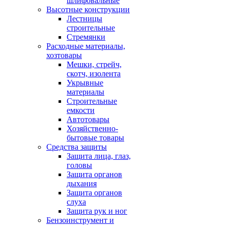
шлифовальные
Высотные конструкции
Лестницы
строительные
Стремянки
Расходные материалы,
хозтовары
Мешки, стрейч,
скотч, изолента
Укрывные
материалы
Строительные
емкости
Автотовары
Хозяйственно-
бытовые товары
Средства защиты
Защита лица, глаз,
головы
Защита органов
дыхания
Защита органов
слуха
Защита рук и ног
Бензоинструмент и