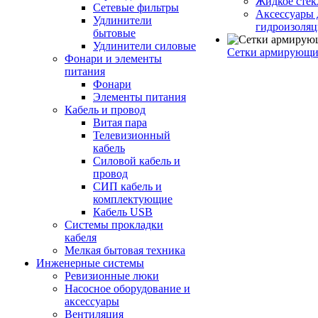
Жидкое стек
Сетевые фильтры
Аксессуары 
Удлинители
гидроизоля
бытовые
Удлинители силовые
Сетки армирующи
Фонари и элементы
питания
Фонари
Элементы питания
Кабель и провод
Витая пара
Телевизионный
кабель
Силовой кабель и
провод
СИП кабель и
комплектующие
Кабель USB
Системы прокладки
кабеля
Мелкая бытовая техника
Инженерные системы
Ревизионные люки
Насосное оборудование и
аксессуары
Вентиляция