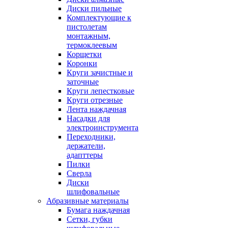
Диски пильные
Комплектующие к
пистолетам
монтажным,
термоклеевым
Корщетки
Коронки
Круги зачистные и
заточные
Круги лепестковые
Круги отрезные
Лента наждачная
Насадки для
электроинструмента
Переходники,
держатели,
адапттеры
Пилки
Сверла
Диски
шлифовальные
Абразивные материалы
Бумага наждачная
Сетки, губки