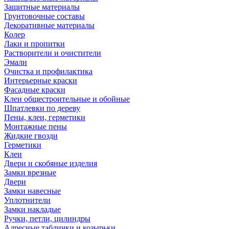
Защитные материалы
Грунтовочные составы
Декоративные материалы
Колер
Лаки и пропитки
Растворители и очистители
Эмали
Очистка и профилактика
Интерьерные краски
Фасадные краски
Клеи общестроительные и обойные
Шпатлевки по дереву
Пены, клеи, герметики
Монтажные пены
Жидкие гвозди
Герметики
Клеи
Двери и скобяные изделия
Замки врезные
Двери
Замки навесные
Уплотнители
Замки накладые
Ручки, петли, цилиндры
Адресные таблички и козырьки