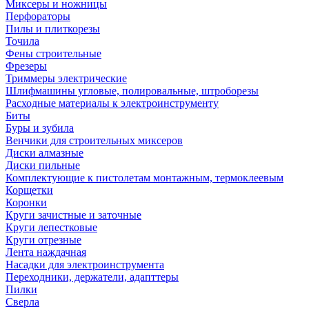
Миксеры и ножницы
Перфораторы
Пилы и плиткорезы
Точила
Фены строительные
Фрезеры
Триммеры электрические
Шлифмашины угловые, полировальные, штроборезы
Расходные материалы к электроинструменту
Биты
Буры и зубила
Венчики для строительных миксеров
Диски алмазные
Диски пильные
Комплектующие к пистолетам монтажным, термоклеевым
Корщетки
Коронки
Круги зачистные и заточные
Круги лепестковые
Круги отрезные
Лента наждачная
Насадки для электроинструмента
Переходники, держатели, адапттеры
Пилки
Сверла