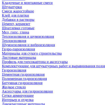
Кладочные и монтажные смеси
Штукатурки
Смеси жаростойкие
Клей для плитки
Добавки в растворы
Цемент, керамзит
Шпатлевки готовые
Мел, гипс, глина
Теплоизоляция и шумоизоляция
Теплоизоляция
Шумоизоляция и виброизоляция
Гидро-пароизоляция
Материалы для сухого строительства
Листовые материалы
Профиль для гипсокартона и аксессуары
Комплектующие для штукатурных работ и выравнивания поло
Гидроизоляция
Цементная гидроизоляция
Полимерная гидроизоляция
Битумная гидроизоляция
Жидкое стекло
Аксессуары для гидроизоляции
Сетки армирующие
Интерьер и отделка
Лакокрасочные материалы