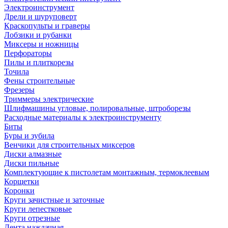
Электроинструмент
Дрели и шуруповерт
Краскопульты и граверы
Лобзики и рубанки
Миксеры и ножницы
Перфораторы
Пилы и плиткорезы
Точила
Фены строительные
Фрезеры
Триммеры электрические
Шлифмашины угловые, полировальные, штроборезы
Расходные материалы к электроинструменту
Биты
Буры и зубила
Венчики для строительных миксеров
Диски алмазные
Диски пильные
Комплектующие к пистолетам монтажным, термоклеевым
Корщетки
Коронки
Круги зачистные и заточные
Круги лепестковые
Круги отрезные
Лента наждачная