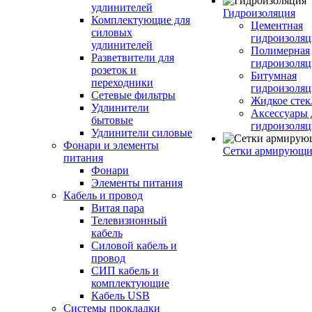
удлинителей
Гидроизоляция
Комплектующие для
Цементная
силовых
гидроизоляц
удлинителей
Полимерная
Разветвители для
гидроизоляц
розеток и
Битумная
переходники
гидроизоляц
Сетевые фильтры
Жидкое стек
Удлинители
Аксессуары 
бытовые
гидроизоля
Удлинители силовые
Фонари и элементы
Сетки армирующи
питания
Фонари
Элементы питания
Кабель и провод
Витая пара
Телевизионный
кабель
Силовой кабель и
провод
СИП кабель и
комплектующие
Кабель USB
Системы прокладки