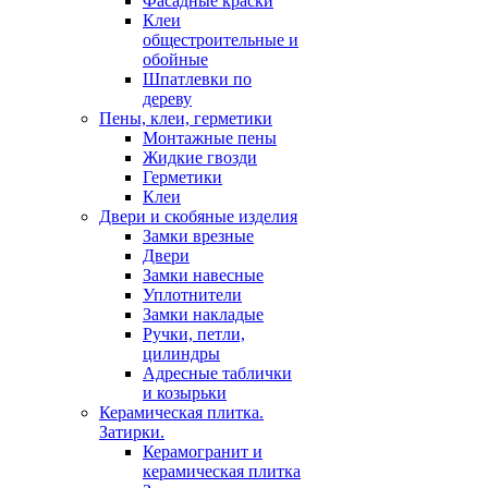
Фасадные краски
Клеи
общестроительные и
обойные
Шпатлевки по
дереву
Пены, клеи, герметики
Монтажные пены
Жидкие гвозди
Герметики
Клеи
Двери и скобяные изделия
Замки врезные
Двери
Замки навесные
Уплотнители
Замки накладые
Ручки, петли,
цилиндры
Адресные таблички
и козырьки
Керамическая плитка.
Затирки.
Керамогранит и
керамическая плитка