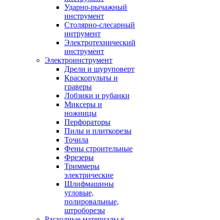
Ударно-рычажный
инструмент
Столярно-слесарный
интрумент
Электротехнический
инструмент
Электроинструмент
Дрели и шуруповерт
Краскопульты и
граверы
Лобзики и рубанки
Миксеры и
ножницы
Перфораторы
Пилы и плиткорезы
Точила
Фены строительные
Фрезеры
Триммеры
электрические
Шлифмашины
угловые,
полировальные,
штроборезы
Расходные материалы к