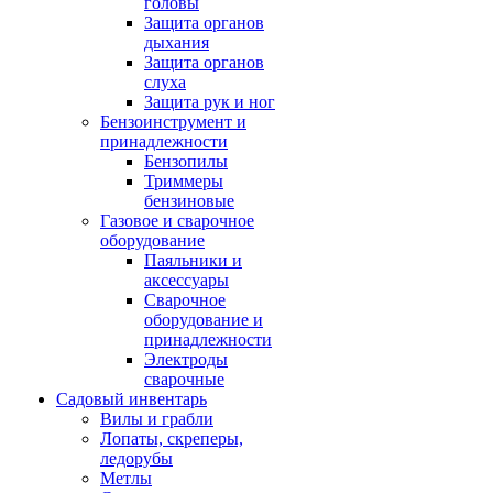
головы
Защита органов
дыхания
Защита органов
слуха
Защита рук и ног
Бензоинструмент и
принадлежности
Бензопилы
Триммеры
бензиновые
Газовое и сварочное
оборудование
Паяльники и
аксессуары
Сварочное
оборудование и
принадлежности
Электроды
сварочные
Садовый инвентарь
Вилы и грабли
Лопаты, скреперы,
ледорубы
Метлы