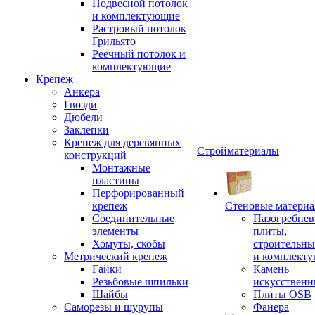
Подвесной потолок
и комплектующие
Растровый потолок
Грильято
Реечный потолок и
комплектующие
Крепеж
Анкера
Гвозди
Дюбели
Заклепки
Крепеж для деревянных
Стройматериалы
конструкций
Монтажные
пластины
Перфорированный
крепеж
Стеновые матери
Соединительные
Пазогребне
элементы
плиты,
Хомуты, скобы
строительны
Метрический крепеж
и комплект
Гайки
Камень
Резьбовые шпильки
искусствен
Шайбы
Плиты OSB
Саморезы и шурупы
Фанера