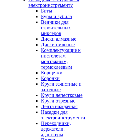
электроинструменту
Биты
Буры и зубила
Венчики для
строительных
миксеров
Диски алмазные
Диски пильные
Комплектующие к
пистолетам
монтажным,
термоклеевым
Корщетки
Коронки
Круги зачистные и
заточные
Круги лепестковые
Круги отрезные
Лента наждачная
Насадки для
электроинструмента
Переходники,
держатели,
адапттеры