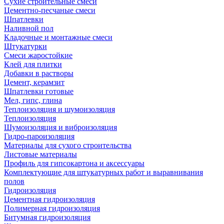
Сухие строительные смеси
Цементно-песчаные смеси
Шпатлевки
Наливной пол
Кладочные и монтажные смеси
Штукатурки
Смеси жаростойкие
Клей для плитки
Добавки в растворы
Цемент, керамзит
Шпатлевки готовые
Мел, гипс, глина
Теплоизоляция и шумоизоляция
Теплоизоляция
Шумоизоляция и виброизоляция
Гидро-пароизоляция
Материалы для сухого строительства
Листовые материалы
Профиль для гипсокартона и аксессуары
Комплектующие для штукатурных работ и выравнивания
полов
Гидроизоляция
Цементная гидроизоляция
Полимерная гидроизоляция
Битумная гидроизоляция