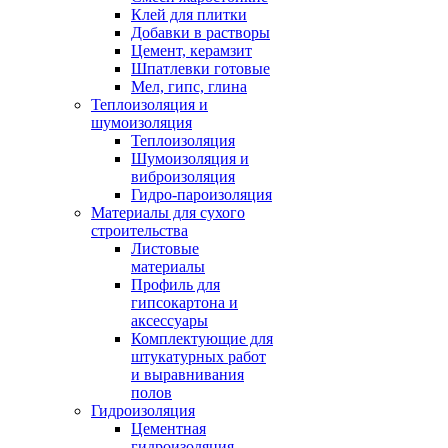
Клей для плитки
Добавки в растворы
Цемент, керамзит
Шпатлевки готовые
Мел, гипс, глина
Теплоизоляция и
шумоизоляция
Теплоизоляция
Шумоизоляция и
виброизоляция
Гидро-пароизоляция
Материалы для сухого
строительства
Листовые
материалы
Профиль для
гипсокартона и
аксессуары
Комплектующие для
штукатурных работ
и выравнивания
полов
Гидроизоляция
Цементная
гидроизоляция