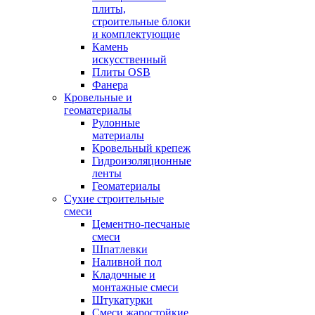
плиты,
строительные блоки
и комплектующие
Камень
искусственный
Плиты OSB
Фанера
Кровельные и
геоматериалы
Рулонные
материалы
Кровельный крепеж
Гидроизоляционные
ленты
Геоматериалы
Сухие строительные
смеси
Цементно-песчаные
смеси
Шпатлевки
Наливной пол
Кладочные и
монтажные смеси
Штукатурки
Смеси жаростойкие