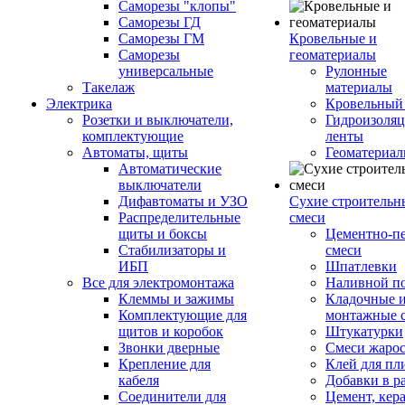
Саморезы "клопы"
Саморезы ГД
Саморезы ГМ
Кровельные и
Саморезы
геоматериалы
универсальные
Рулонные
Такелаж
материалы
Электрика
Кровельный
Розетки и выключатели,
Гидроизоля
комплектующие
ленты
Автоматы, щиты
Геоматериа
Автоматические
выключатели
Дифавтоматы и УЗО
Сухие строительн
Распределительные
смеси
щиты и боксы
Цементно-п
Стабилизаторы и
смеси
ИБП
Шпатлевки
Все для электромонтажа
Наливной п
Клеммы и зажимы
Кладочные 
Комплектующие для
монтажные 
щитов и коробок
Штукатурки
Звонки дверные
Смеси жаро
Крепление для
Клей для пл
кабеля
Добавки в р
Соединители для
Цемент, кер