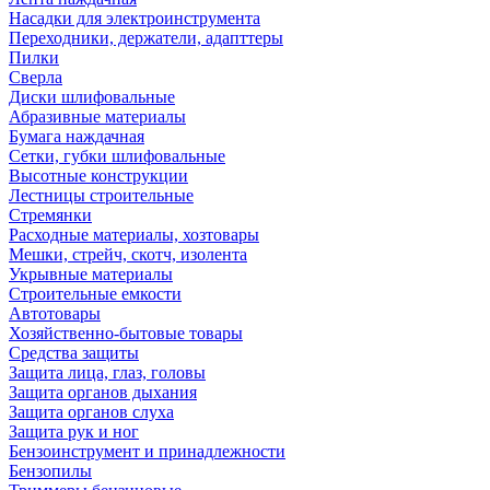
Насадки для электроинструмента
Переходники, держатели, адапттеры
Пилки
Сверла
Диски шлифовальные
Абразивные материалы
Бумага наждачная
Сетки, губки шлифовальные
Высотные конструкции
Лестницы строительные
Стремянки
Расходные материалы, хозтовары
Мешки, стрейч, скотч, изолента
Укрывные материалы
Строительные емкости
Автотовары
Хозяйственно-бытовые товары
Средства защиты
Защита лица, глаз, головы
Защита органов дыхания
Защита органов слуха
Защита рук и ног
Бензоинструмент и принадлежности
Бензопилы