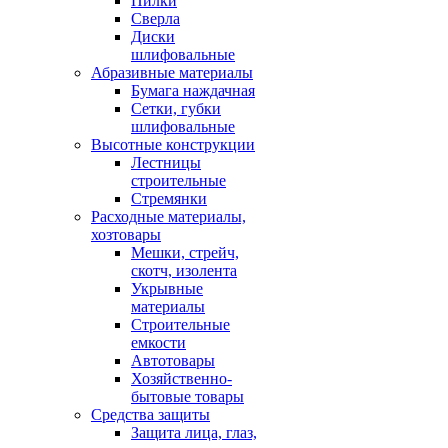
Пилки
Сверла
Диски
шлифовальные
Абразивные материалы
Бумага наждачная
Сетки, губки
шлифовальные
Высотные конструкции
Лестницы
строительные
Стремянки
Расходные материалы,
хозтовары
Мешки, стрейч,
скотч, изолента
Укрывные
материалы
Строительные
емкости
Автотовары
Хозяйственно-
бытовые товары
Средства защиты
Защита лица, глаз,