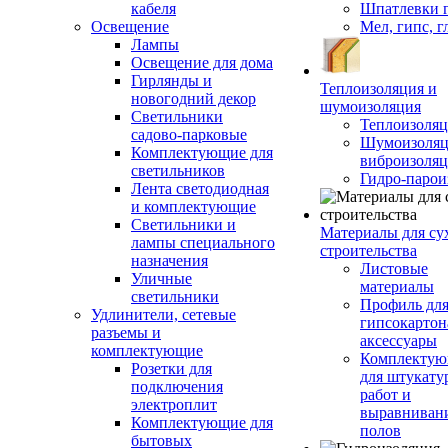
кабеля
Шпатлевки 
Освещение
Мел, гипс, г
Лампы
Освещение для дома
Гирлянды и
Теплоизоляция и
новогодний декор
шумоизоляция
Светильники
Теплоизоляц
садово-парковые
Шумоизоляц
Комплектующие для
виброизоляц
светильников
Гидро-парои
Лента светодиодная
и комплектующие
Светильники и
Материалы для су
лампы специального
строительства
назначения
Листовые
Уличные
материалы
светильники
Профиль дл
Удлинители, сетевые
гипсокартон
разъемы и
аксессуары
комплектующие
Комплекту
Розетки для
для штукату
подключения
работ и
электроплит
выравниван
Комплектующие для
полов
бытовых