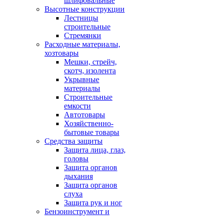
шлифовальные
Высотные конструкции
Лестницы
строительные
Стремянки
Расходные материалы,
хозтовары
Мешки, стрейч,
скотч, изолента
Укрывные
материалы
Строительные
емкости
Автотовары
Хозяйственно-
бытовые товары
Средства защиты
Защита лица, глаз,
головы
Защита органов
дыхания
Защита органов
слуха
Защита рук и ног
Бензоинструмент и