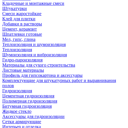
Кладочные и монтажные смеси
Штукатурки
Смеси жаростойкие
Клей для плитки
Добавки в растворы
Цемент, керамзит
Шпатлевки готовые
Мел, гипс, глина
Теплоизоляция и шумоизоляция
Теплоизоляция
Шумоизоляция и виброизоляция
Гидро-пароизоляция
Материалы для сухого строительства
Листовые материалы
Профиль для гипсокартона и аксессуары
Комплектующие для штукатурных работ и выравнивания
полов
Гидроизоляция
Цементная гидроизоляция
Полимерная гидроизоляция
Битумная гидроизоляция
Жидкое стекло
Аксессуары для гидроизоляции
Сетки армирующие
Интерьер и отделка