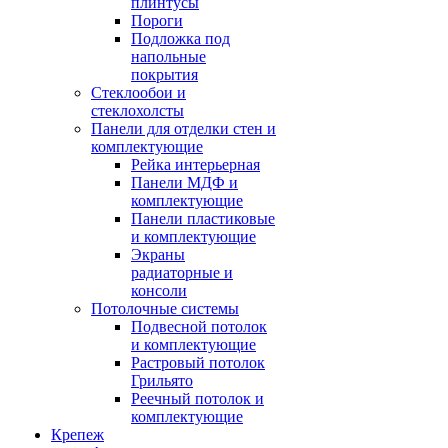
плинтусы
Пороги
Подложка под
напольные
покрытия
Стеклообои и
стеклохолсты
Панели для отделки стен и
комплектующие
Рейка интерьерная
Панели МДФ и
комплектующие
Панели пластиковые
и комплектующие
Экраны
радиаторные и
консоли
Потолочные системы
Подвесной потолок
и комплектующие
Растровый потолок
Грильято
Реечный потолок и
комплектующие
Крепеж