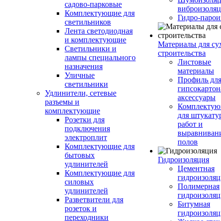
садово-парковые
виброизоляц
Комплектующие для
Гидро-парои
светильников
Лента светодиодная
и комплектующие
Материалы для су
Светильники и
строительства
лампы специального
Листовые
назначения
материалы
Уличные
Профиль дл
светильники
гипсокартон
Удлинители, сетевые
аксессуары
разъемы и
Комплекту
комплектующие
для штукату
Розетки для
работ и
подключения
выравниван
электроплит
полов
Комплектующие для
бытовых
Гидроизоляция
удлинителей
Цементная
Комплектующие для
гидроизоляц
силовых
Полимерная
удлинителей
гидроизоляц
Разветвители для
Битумная
розеток и
гидроизоляц
переходники