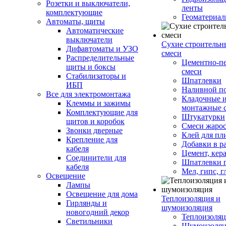
Розетки и выключатели,
ленты
комплектующие
Геоматериа
Автоматы, щиты
Автоматические
выключатели
Сухие строительн
Дифавтоматы и УЗО
смеси
Распределительные
Цементно-п
щиты и боксы
смеси
Стабилизаторы и
Шпатлевки
ИБП
Наливной п
Все для электромонтажа
Кладочные 
Клеммы и зажимы
монтажные 
Комплектующие для
Штукатурки
щитов и коробок
Смеси жаро
Звонки дверные
Клей для пл
Крепление для
Добавки в р
кабеля
Цемент, кер
Соединители для
Шпатлевки 
кабеля
Мел, гипс, г
Освещение
Лампы
Освещение для дома
Теплоизоляция и
Гирлянды и
шумоизоляция
новогодний декор
Теплоизоляц
Светильники
Шумоизоляц