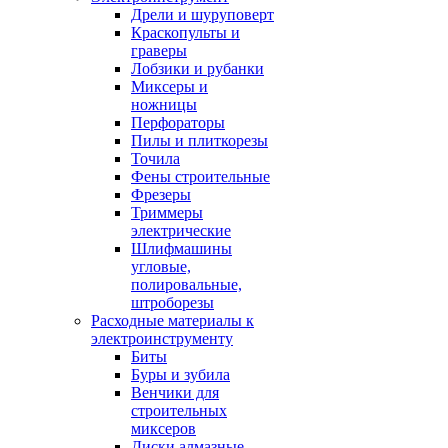
Дрели и шуруповерт
Краскопульты и
граверы
Лобзики и рубанки
Миксеры и
ножницы
Перфораторы
Пилы и плиткорезы
Точила
Фены строительные
Фрезеры
Триммеры
электрические
Шлифмашины
угловые,
полировальные,
штроборезы
Расходные материалы к
электроинструменту
Биты
Буры и зубила
Венчики для
строительных
миксеров
Диски алмазные