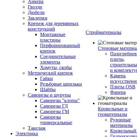
Анкера
Гвозди
Дюбели
Заклепки
Крепеж для деревянных
конструкций
Стройматериалы
Монтажные
пластины
Перфорированный
Стеновые матери
крепеж
Пазогребне
Соединительные
плиты,
элементы
строительны
Хомуты, скобы
и комплект
Метрический крепеж
Камень
Гайки
искусствен
Резьбовые шпильки
Плиты OSB
Шайбы
Фанера
Саморезы и шурупы
Саморезы "клопы"
Саморезы ГД
Кровельные и
Саморезы ГМ
геоматериалы
Саморезы
Рулонные
универсальные
материалы
Такелаж
Кровельный
Электрика
Гидроизоля