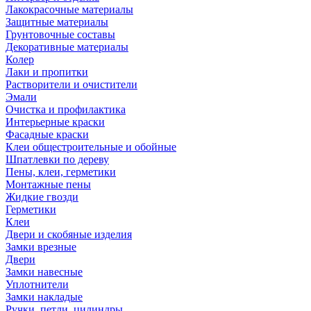
Лакокрасочные материалы
Защитные материалы
Грунтовочные составы
Декоративные материалы
Колер
Лаки и пропитки
Растворители и очистители
Эмали
Очистка и профилактика
Интерьерные краски
Фасадные краски
Клеи общестроительные и обойные
Шпатлевки по дереву
Пены, клеи, герметики
Монтажные пены
Жидкие гвозди
Герметики
Клеи
Двери и скобяные изделия
Замки врезные
Двери
Замки навесные
Уплотнители
Замки накладые
Ручки, петли, цилиндры