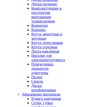
Диски пильные
Комплектующие к
пистолетам
монтажным,
термоклеевым
Корщетки
Коронки
Круги зачистные и
заточные
Круги лепестковые
Круги отрезные
Лента наждачная
Насадки для
электроинструмента
Переходники,
держатели,
адапттеры
Пилки
Сверла
Диски
шлифовальные
Абразивные материалы
Бумага наждачная
Сетки, губки