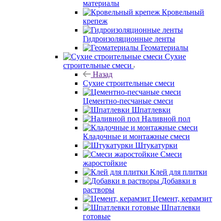
материалы
Кровельный
крепеж
Гидроизоляционные ленты
Геоматериалы
Сухие
строительные смеси
Назад
Сухие строительные смеси
Цементно-песчаные смеси
Шпатлевки
Наливной пол
Кладочные и монтажные смеси
Штукатурки
Смеси
жаростойкие
Клей для плитки
Добавки в
растворы
Цемент, керамзит
Шпатлевки
готовые