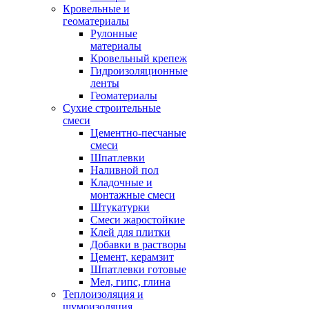
Кровельные и
геоматериалы
Рулонные
материалы
Кровельный крепеж
Гидроизоляционные
ленты
Геоматериалы
Сухие строительные
смеси
Цементно-песчаные
смеси
Шпатлевки
Наливной пол
Кладочные и
монтажные смеси
Штукатурки
Смеси жаростойкие
Клей для плитки
Добавки в растворы
Цемент, керамзит
Шпатлевки готовые
Мел, гипс, глина
Теплоизоляция и
шумоизоляция