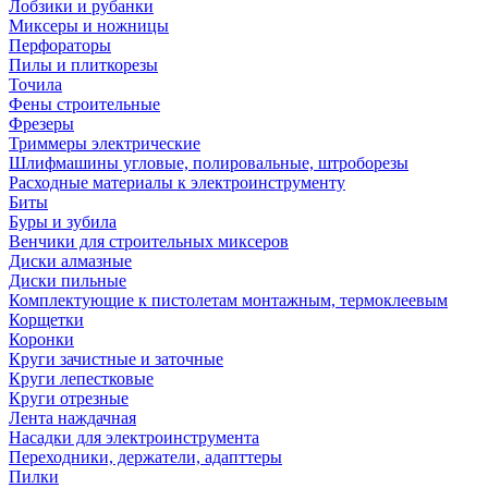
Лобзики и рубанки
Миксеры и ножницы
Перфораторы
Пилы и плиткорезы
Точила
Фены строительные
Фрезеры
Триммеры электрические
Шлифмашины угловые, полировальные, штроборезы
Расходные материалы к электроинструменту
Биты
Буры и зубила
Венчики для строительных миксеров
Диски алмазные
Диски пильные
Комплектующие к пистолетам монтажным, термоклеевым
Корщетки
Коронки
Круги зачистные и заточные
Круги лепестковые
Круги отрезные
Лента наждачная
Насадки для электроинструмента
Переходники, держатели, адапттеры
Пилки