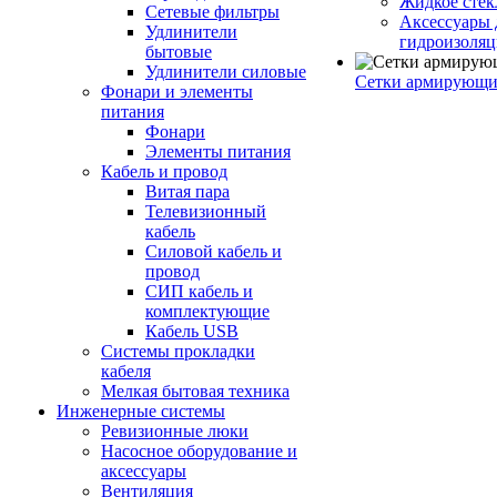
Жидкое стек
Сетевые фильтры
Аксессуары 
Удлинители
гидроизоля
бытовые
Удлинители силовые
Сетки армирующи
Фонари и элементы
питания
Фонари
Элементы питания
Кабель и провод
Витая пара
Телевизионный
кабель
Силовой кабель и
провод
СИП кабель и
комплектующие
Кабель USB
Системы прокладки
кабеля
Мелкая бытовая техника
Инженерные системы
Ревизионные люки
Насосное оборудование и
аксессуары
Вентиляция