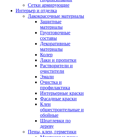
Сетки армирующие
Интерьер и отделка
Лакокрасочные материалы
Защитные
материалы
Грунтовочные
составы
Декоративные
материалы
Колер
Лаки и пропитки
Растворители и
очистители
Эмали
Очистка и
профилактика
Интерьерные краски
Фасадные краски
Клеи
общестроительные и
обойные
Шпатлевки по
дереву
Пены, клеи, герметики