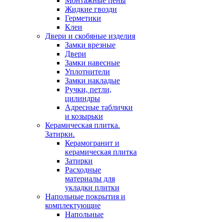
Монтажные пены
Жидкие гвозди
Герметики
Клеи
Двери и скобяные изделия
Замки врезные
Двери
Замки навесные
Уплотнители
Замки накладые
Ручки, петли,
цилиндры
Адресные таблички
и козырьки
Керамическая плитка.
Затирки.
Керамогранит и
керамическая плитка
Затирки
Расходные
материалы для
укладки плитки
Напольные покрытия и
комплектующие
Напольные