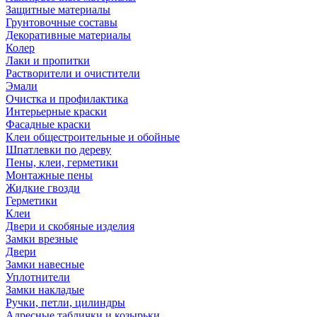
Защитные материалы
Грунтовочные составы
Декоративные материалы
Колер
Лаки и пропитки
Растворители и очистители
Эмали
Очистка и профилактика
Интерьерные краски
Фасадные краски
Клеи общестроительные и обойные
Шпатлевки по дереву
Пены, клеи, герметики
Монтажные пены
Жидкие гвозди
Герметики
Клеи
Двери и скобяные изделия
Замки врезные
Двери
Замки навесные
Уплотнители
Замки накладые
Ручки, петли, цилиндры
Адресные таблички и козырьки