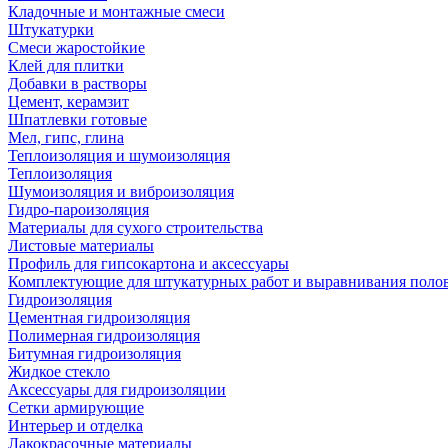
Кладочные и монтажные смеси
Штукатурки
Смеси жаростойкие
Клей для плитки
Добавки в растворы
Цемент, керамзит
Шпатлевки готовые
Мел, гипс, глина
Теплоизоляция и шумоизоляция
Теплоизоляция
Шумоизоляция и виброизоляция
Гидро-пароизоляция
Материалы для сухого строительства
Листовые материалы
Профиль для гипсокартона и аксессуары
Комплектующие для штукатурных работ и выравнивания поло
Гидроизоляция
Цементная гидроизоляция
Полимерная гидроизоляция
Битумная гидроизоляция
Жидкое стекло
Аксессуары для гидроизоляции
Сетки армирующие
Интерьер и отделка
Лакокрасочные материалы