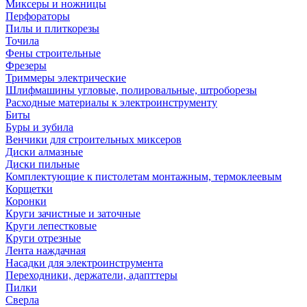
Миксеры и ножницы
Перфораторы
Пилы и плиткорезы
Точила
Фены строительные
Фрезеры
Триммеры электрические
Шлифмашины угловые, полировальные, штроборезы
Расходные материалы к электроинструменту
Биты
Буры и зубила
Венчики для строительных миксеров
Диски алмазные
Диски пильные
Комплектующие к пистолетам монтажным, термоклеевым
Корщетки
Коронки
Круги зачистные и заточные
Круги лепестковые
Круги отрезные
Лента наждачная
Насадки для электроинструмента
Переходники, держатели, адапттеры
Пилки
Сверла