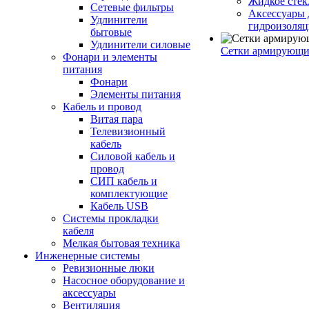
Жидкое стек
Сетевые фильтры
Аксессуары 
Удлинители
гидроизоля
бытовые
Удлинители силовые
Сетки армирующи
Фонари и элементы
питания
Фонари
Элементы питания
Кабель и провод
Витая пара
Телевизионный
кабель
Силовой кабель и
провод
СИП кабель и
комплектующие
Кабель USB
Системы прокладки
кабеля
Мелкая бытовая техника
Инженерные системы
Ревизионные люки
Насосное оборудование и
аксессуары
Вентиляция