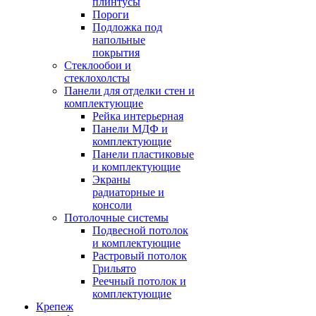
плинтусы
Пороги
Подложка под
напольные
покрытия
Стеклообои и
стеклохолсты
Панели для отделки стен и
комплектующие
Рейка интерьерная
Панели МДФ и
комплектующие
Панели пластиковые
и комплектующие
Экраны
радиаторные и
консоли
Потолочные системы
Подвесной потолок
и комплектующие
Растровый потолок
Грильято
Реечный потолок и
комплектующие
Крепеж