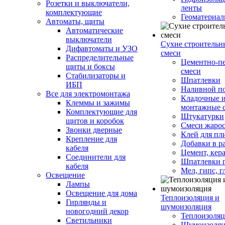
Розетки и выключатели,
ленты
комплектующие
Геоматериа
Автоматы, щиты
Автоматические
выключатели
Сухие строительн
Дифавтоматы и УЗО
смеси
Распределительные
Цементно-п
щиты и боксы
смеси
Стабилизаторы и
Шпатлевки
ИБП
Наливной п
Все для электромонтажа
Кладочные 
Клеммы и зажимы
монтажные 
Комплектующие для
Штукатурки
щитов и коробок
Смеси жаро
Звонки дверные
Клей для пл
Крепление для
Добавки в р
кабеля
Цемент, кер
Соединители для
Шпатлевки 
кабеля
Мел, гипс, г
Освещение
Лампы
Освещение для дома
Теплоизоляция и
Гирлянды и
шумоизоляция
новогодний декор
Теплоизоляц
Светильники
Шумоизоляц