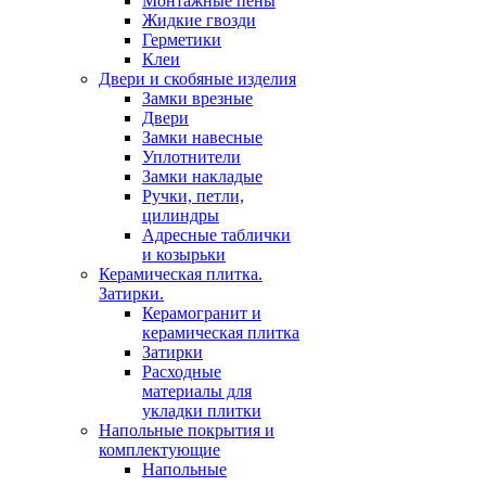
Монтажные пены
Жидкие гвозди
Герметики
Клеи
Двери и скобяные изделия
Замки врезные
Двери
Замки навесные
Уплотнители
Замки накладые
Ручки, петли,
цилиндры
Адресные таблички
и козырьки
Керамическая плитка.
Затирки.
Керамогранит и
керамическая плитка
Затирки
Расходные
материалы для
укладки плитки
Напольные покрытия и
комплектующие
Напольные