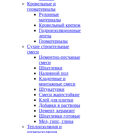
Кровельные и
геоматериалы
Рулонные
материалы
Кровельный крепеж
Гидроизоляционные
ленты
Геоматериалы
Сухие строительные
смеси
Цементно-песчаные
смеси
Шпатлевки
Наливной пол
Кладочные и
монтажные смеси
Штукатурки
Смеси жаростойкие
Клей для плитки
Добавки в растворы
Цемент, керамзит
Шпатлевки готовые
Мел, гипс, глина
Теплоизоляция и
шумоизоляция