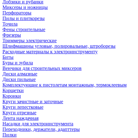
Лобзики и рубанки
Миксеры и ножницы
Перфораторы
Пилы и плиткорезы
Точила
Фены строительные
Фрезеры
Триммеры электрические
Шлифмашины угловые, полировальные, штроборезы
Расходные материалы к электроинструменту
Биты
Буры и зубила
Венчики для строительных миксеров
Диски алмазные
Диски пильные
Комплектующие к пистолетам монтажным, термоклеевым
Корщетки
Коронки
Круги зачистные и заточные
Круги лепестковые
Круги отрезные
Лента наждачная
Насадки для электроинструмента
Переходники, держатели, адапттеры
Пилки