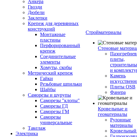
Анкера
Гвозди
Дюбели
Заклепки
Крепеж для деревянных
конструкций
Стройматериалы
Монтажные
пластины
Перфорированный
Стеновые матери
крепеж
Пазогребне
Соединительные
плиты,
элементы
строительны
Хомуты, скобы
и комплект
Метрический крепеж
Камень
Гайки
искусствен
Резьбовые шпильки
Плиты OSB
Шайбы
Фанера
Саморезы и шурупы
Саморезы "клопы"
Саморезы ГД
Кровельные и
Саморезы ГМ
геоматериалы
Саморезы
Рулонные
универсальные
материалы
Такелаж
Кровельный
Электрика
Гидроизоля