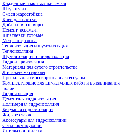
Кладочные и монтажные смеси
Штукатурки
Смеси жаростойкие
Клей для плитки
Добавки в растворы
Цемент, керамзит
Шпатлевки готовые
Мел, гипс, глина
Теплоизоляция и шумоизоляция
Теплоизоляция
Шумоизоляция и виброизоляция
Гидро-пароизоляция
Материалы для сухого строительства
Листовые материалы
Профиль для гипсокартона и аксессуары
Комплектующие для штукатурных работ и выравнивания
полов
Гидроизоляция
Цементная гидроизоляция
Полимерная гидроизоляция
Битумная гидроизоляция
Жидкое стекло
Аксессуары для гидроизоляции
Сетки армирующие
Интерьер и отделка