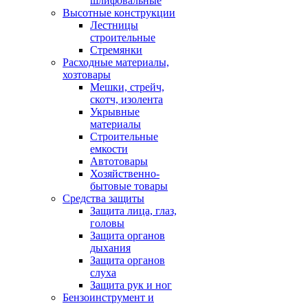
шлифовальные
Высотные конструкции
Лестницы
строительные
Стремянки
Расходные материалы,
хозтовары
Мешки, стрейч,
скотч, изолента
Укрывные
материалы
Строительные
емкости
Автотовары
Хозяйственно-
бытовые товары
Средства защиты
Защита лица, глаз,
головы
Защита органов
дыхания
Защита органов
слуха
Защита рук и ног
Бензоинструмент и