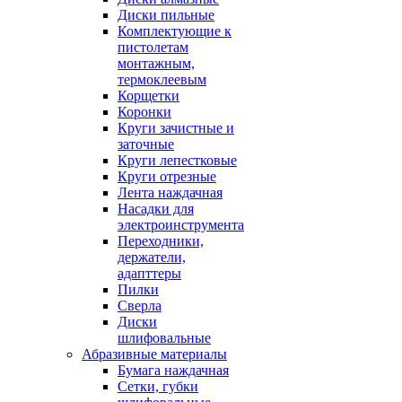
Диски пильные
Комплектующие к
пистолетам
монтажным,
термоклеевым
Корщетки
Коронки
Круги зачистные и
заточные
Круги лепестковые
Круги отрезные
Лента наждачная
Насадки для
электроинструмента
Переходники,
держатели,
адапттеры
Пилки
Сверла
Диски
шлифовальные
Абразивные материалы
Бумага наждачная
Сетки, губки