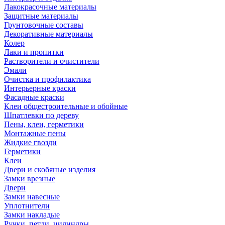
Лакокрасочные материалы
Защитные материалы
Грунтовочные составы
Декоративные материалы
Колер
Лаки и пропитки
Растворители и очистители
Эмали
Очистка и профилактика
Интерьерные краски
Фасадные краски
Клеи общестроительные и обойные
Шпатлевки по дереву
Пены, клеи, герметики
Монтажные пены
Жидкие гвозди
Герметики
Клеи
Двери и скобяные изделия
Замки врезные
Двери
Замки навесные
Уплотнители
Замки накладые
Ручки, петли, цилиндры