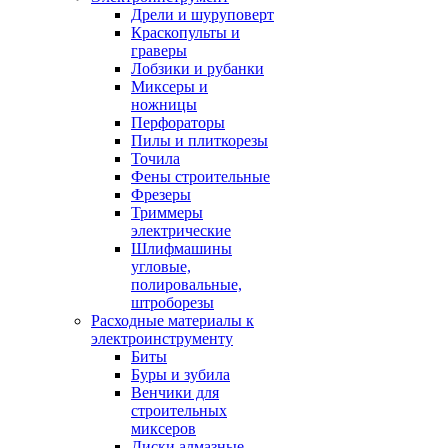
Дрели и шуруповерт
Краскопульты и
граверы
Лобзики и рубанки
Миксеры и
ножницы
Перфораторы
Пилы и плиткорезы
Точила
Фены строительные
Фрезеры
Триммеры
электрические
Шлифмашины
угловые,
полировальные,
штроборезы
Расходные материалы к
электроинструменту
Биты
Буры и зубила
Венчики для
строительных
миксеров
Диски алмазные