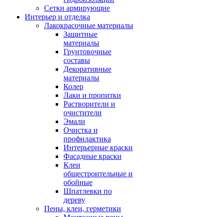
Сетки армирующие
Интерьер и отделка
Лакокрасочные материалы
Защитные
материалы
Грунтовочные
составы
Декоративные
материалы
Колер
Лаки и пропитки
Растворители и
очистители
Эмали
Очистка и
профилактика
Интерьерные краски
Фасадные краски
Клеи
общестроительные и
обойные
Шпатлевки по
дереву
Пены, клеи, герметики