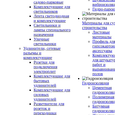
садово-парковые
виброизоляц
Комплектующие для
Гидро-парои
светильников
Лента светодиодная
и комплектующие
Материалы для су
Светильники и
строительства
лампы специального
Листовые
назначения
материалы
Уличные
Профиль дл
светильники
гипсокартон
Удлинители, сетевые
аксессуары
разъемы и
Комплекту
комплектующие
для штукату
Розетки для
работ и
подключения
выравниван
электроплит
полов
Комплектующие для
бытовых
Гидроизоляция
удлинителей
Цементная
Комплектующие для
гидроизоляц
силовых
Полимерная
удлинителей
гидроизоляц
Разветвители для
Битумная
розеток и
гидроизоляц
переходники