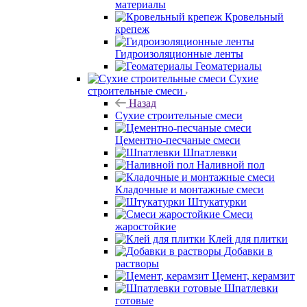
материалы
Кровельный
крепеж
Гидроизоляционные ленты
Геоматериалы
Сухие
строительные смеси
Назад
Сухие строительные смеси
Цементно-песчаные смеси
Шпатлевки
Наливной пол
Кладочные и монтажные смеси
Штукатурки
Смеси
жаростойкие
Клей для плитки
Добавки в
растворы
Цемент, керамзит
Шпатлевки
готовые