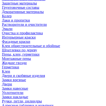
Защитные материалы
Грунтовочные составы
Декоративные материалы
Колер
Лаки и пропитки
Растворители и очистители
Эмали
Очистка и профилактика
Интерьерные краски
Фасадные краски
Клеи общестроительные и обойные
Шпатлевки по дереву
Пены, клеи, герметики
Монтажные пены
Жидкие гвозди
Герметики
Клеи
Двери и скобяные изделия
Замки врезные
Двери
Замки навесные
Уплотнители
Замки накладые
Ручки, петли, цилиндры
Адресные таблички и козырьки