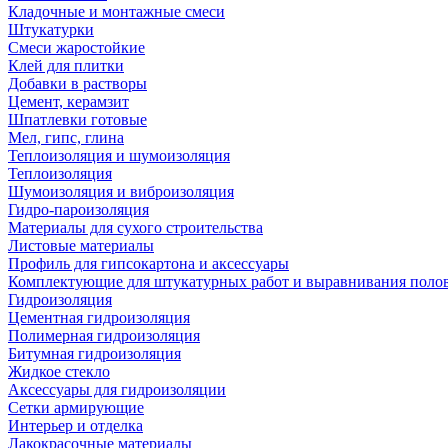
Кладочные и монтажные смеси
Штукатурки
Смеси жаростойкие
Клей для плитки
Добавки в растворы
Цемент, керамзит
Шпатлевки готовые
Мел, гипс, глина
Теплоизоляция и шумоизоляция
Теплоизоляция
Шумоизоляция и виброизоляция
Гидро-пароизоляция
Материалы для сухого строительства
Листовые материалы
Профиль для гипсокартона и аксессуары
Комплектующие для штукатурных работ и выравнивания поло
Гидроизоляция
Цементная гидроизоляция
Полимерная гидроизоляция
Битумная гидроизоляция
Жидкое стекло
Аксессуары для гидроизоляции
Сетки армирующие
Интерьер и отделка
Лакокрасочные материалы