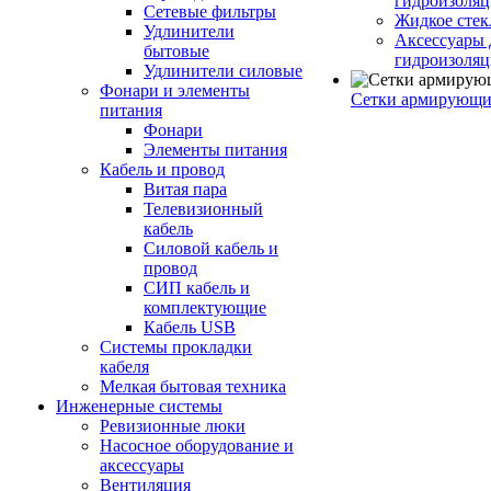
гидроизоляц
Сетевые фильтры
Жидкое стек
Удлинители
Аксессуары 
бытовые
гидроизоля
Удлинители силовые
Фонари и элементы
Сетки армирующи
питания
Фонари
Элементы питания
Кабель и провод
Витая пара
Телевизионный
кабель
Силовой кабель и
провод
СИП кабель и
комплектующие
Кабель USB
Системы прокладки
кабеля
Мелкая бытовая техника
Инженерные системы
Ревизионные люки
Насосное оборудование и
аксессуары
Вентиляция