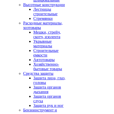
шлифовальные
Высотные конструкции
Лестницы
строительные
Стремянки
Расходные материалы,
хозтовары
Мешки, стрейч,
скотч, изолента
Укрывные
материалы
Строительные
емкости
Автотовары
Хозяйственно-
бытовые товары
Средства защиты
Защита лица, глаз,
головы
Защита органов
дыхания
Защита органов
слуха
Защита рук и ног
Бензоинструмент и