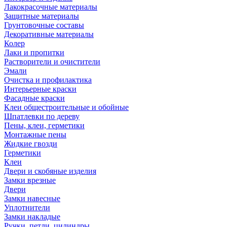
Лакокрасочные материалы
Защитные материалы
Грунтовочные составы
Декоративные материалы
Колер
Лаки и пропитки
Растворители и очистители
Эмали
Очистка и профилактика
Интерьерные краски
Фасадные краски
Клеи общестроительные и обойные
Шпатлевки по дереву
Пены, клеи, герметики
Монтажные пены
Жидкие гвозди
Герметики
Клеи
Двери и скобяные изделия
Замки врезные
Двери
Замки навесные
Уплотнители
Замки накладые
Ручки, петли, цилиндры