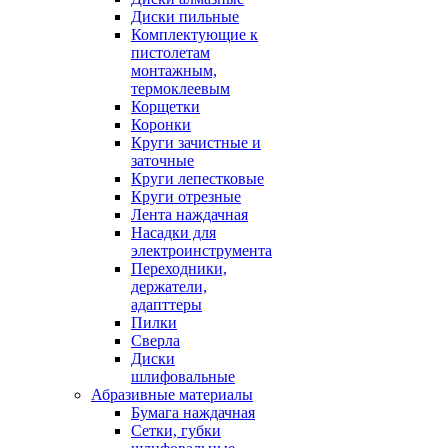
Диски пильные
Комплектующие к
пистолетам
монтажным,
термоклеевым
Корщетки
Коронки
Круги зачистные и
заточные
Круги лепестковые
Круги отрезные
Лента наждачная
Насадки для
электроинструмента
Переходники,
держатели,
адапттеры
Пилки
Сверла
Диски
шлифовальные
Абразивные материалы
Бумага наждачная
Сетки, губки