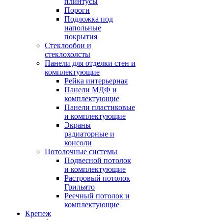
плинтусы
Пороги
Подложка под
напольные
покрытия
Стеклообои и
стеклохолсты
Панели для отделки стен и
комплектующие
Рейка интерьерная
Панели МДФ и
комплектующие
Панели пластиковые
и комплектующие
Экраны
радиаторные и
консоли
Потолочные системы
Подвесной потолок
и комплектующие
Растровый потолок
Грильято
Реечный потолок и
комплектующие
Крепеж