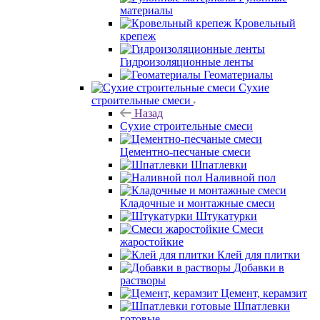
материалы
Кровельный
крепеж
Гидроизоляционные ленты
Геоматериалы
Сухие
строительные смеси
Назад
Сухие строительные смеси
Цементно-песчаные смеси
Шпатлевки
Наливной пол
Кладочные и монтажные смеси
Штукатурки
Смеси
жаростойкие
Клей для плитки
Добавки в
растворы
Цемент, керамзит
Шпатлевки
готовые