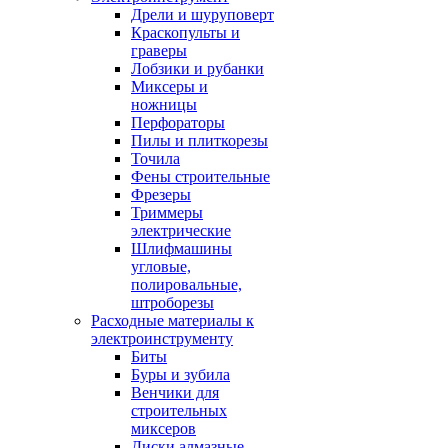
Дрели и шуруповерт
Краскопульты и
граверы
Лобзики и рубанки
Миксеры и
ножницы
Перфораторы
Пилы и плиткорезы
Точила
Фены строительные
Фрезеры
Триммеры
электрические
Шлифмашины
угловые,
полировальные,
штроборезы
Расходные материалы к
электроинструменту
Биты
Буры и зубила
Венчики для
строительных
миксеров
Диски алмазные