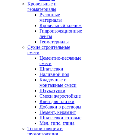
Кровельные и
геоматериалы
Рулонные
материалы
Кровельный крепеж
Гидроизоляционные
ленты
Геоматериалы
Сухие строительные
смеси
Цементно-песчаные
смеси
Шпатлевки
Наливной пол
Кладочные и
монтажные смеси
Штукатурки
Смеси жаростойкие
Клей для плитки
Добавки в растворы
Цемент, керамзит
Шпатлевки готовые
Мел, гипс, глина
Теплоизоляция и
шумоизоляция