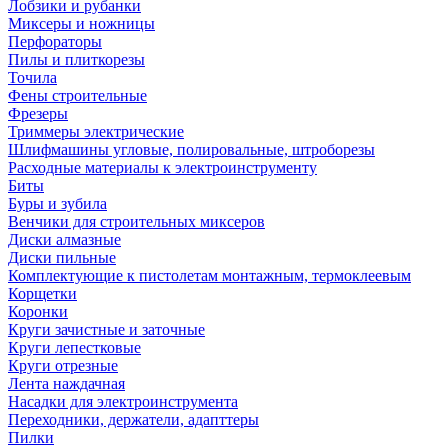
Лобзики и рубанки
Миксеры и ножницы
Перфораторы
Пилы и плиткорезы
Точила
Фены строительные
Фрезеры
Триммеры электрические
Шлифмашины угловые, полировальные, штроборезы
Расходные материалы к электроинструменту
Биты
Буры и зубила
Венчики для строительных миксеров
Диски алмазные
Диски пильные
Комплектующие к пистолетам монтажным, термоклеевым
Корщетки
Коронки
Круги зачистные и заточные
Круги лепестковые
Круги отрезные
Лента наждачная
Насадки для электроинструмента
Переходники, держатели, адапттеры
Пилки