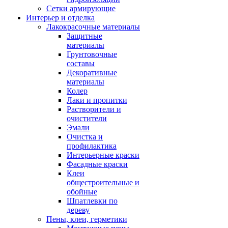
Сетки армирующие
Интерьер и отделка
Лакокрасочные материалы
Защитные
материалы
Грунтовочные
составы
Декоративные
материалы
Колер
Лаки и пропитки
Растворители и
очистители
Эмали
Очистка и
профилактика
Интерьерные краски
Фасадные краски
Клеи
общестроительные и
обойные
Шпатлевки по
дереву
Пены, клеи, герметики