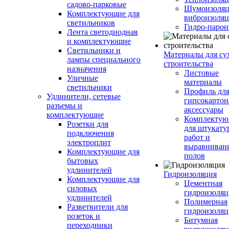
садово-парковые
Шумоизоляц
Комплектующие для
виброизоляц
светильников
Гидро-парои
Лента светодиодная
и комплектующие
Светильники и
Материалы для су
лампы специального
строительства
назначения
Листовые
Уличные
материалы
светильники
Профиль дл
Удлинители, сетевые
гипсокартон
разъемы и
аксессуары
комплектующие
Комплекту
Розетки для
для штукату
подключения
работ и
электроплит
выравниван
Комплектующие для
полов
бытовых
удлинителей
Гидроизоляция
Комплектующие для
Цементная
силовых
гидроизоляц
удлинителей
Полимерная
Разветвители для
гидроизоляц
розеток и
Битумная
переходники