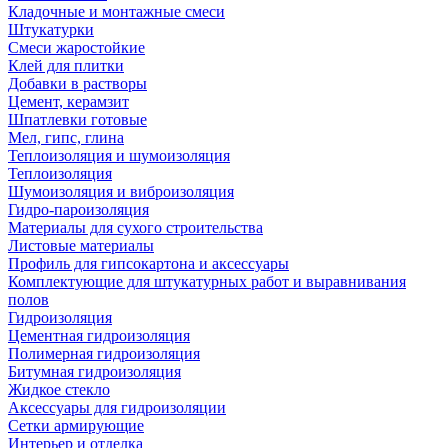
Кладочные и монтажные смеси
Штукатурки
Смеси жаростойкие
Клей для плитки
Добавки в растворы
Цемент, керамзит
Шпатлевки готовые
Мел, гипс, глина
Теплоизоляция и шумоизоляция
Теплоизоляция
Шумоизоляция и виброизоляция
Гидро-пароизоляция
Материалы для сухого строительства
Листовые материалы
Профиль для гипсокартона и аксессуары
Комплектующие для штукатурных работ и выравнивания
полов
Гидроизоляция
Цементная гидроизоляция
Полимерная гидроизоляция
Битумная гидроизоляция
Жидкое стекло
Аксессуары для гидроизоляции
Сетки армирующие
Интерьер и отделка