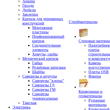
Анкера
Гвозди
Дюбели
Заклепки
Крепеж для деревянных
Стройматериалы
конструкций
Монтажные
пластины
Перфорированный
крепеж
Стеновые матери
Соединительные
Пазогребне
элементы
плиты,
Хомуты, скобы
строительны
Метрический крепеж
и комплект
Гайки
Камень
Резьбовые шпильки
искусствен
Шайбы
Плиты OSB
Саморезы и шурупы
Фанера
Саморезы "клопы"
Саморезы ГД
Саморезы ГМ
Кровельные и
Саморезы
геоматериалы
универсальные
Рулонные
Такелаж
материалы
Электрика
Кровельный