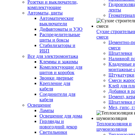
Розетки и выключатели,
Гидроизоля
комплектующие
ленты
Автоматы, щиты
Геоматериа
Автоматические
выключатели
Дифавтоматы и УЗО
Сухие строительн
Распределительные
смеси
щиты и боксы
Цементно-п
Стабилизаторы и
смеси
ИБП
Шпатлевки
Все для электромонтажа
Наливной п
Клеммы и зажимы
Кладочные 
Комплектующие для
монтажные 
щитов и коробок
Штукатурки
Звонки дверные
Смеси жаро
Крепление для
Клей для пл
кабеля
Добавки в р
Соединители для
Цемент, кер
кабеля
Шпатлевки 
Освещение
Мел, гипс, г
Лампы
Освещение для дома
Гирлянды и
Теплоизоляция и
новогодний декор
шумоизоляция
Светильники
Теплоизоляц