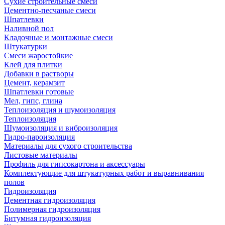
Сухие строительные смеси
Цементно-песчаные смеси
Шпатлевки
Наливной пол
Кладочные и монтажные смеси
Штукатурки
Смеси жаростойкие
Клей для плитки
Добавки в растворы
Цемент, керамзит
Шпатлевки готовые
Мел, гипс, глина
Теплоизоляция и шумоизоляция
Теплоизоляция
Шумоизоляция и виброизоляция
Гидро-пароизоляция
Материалы для сухого строительства
Листовые материалы
Профиль для гипсокартона и аксессуары
Комплектующие для штукатурных работ и выравнивания
полов
Гидроизоляция
Цементная гидроизоляция
Полимерная гидроизоляция
Битумная гидроизоляция