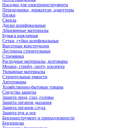
Насадки для электроинструмента
Переходники, держатели, адапттеры
Пилки
Сверла
Диски шлифовальные
Абразивные материалы
Бумага наждачная
Сетки, губки шлифовальные
Высотные конструкции
Лестницы строительные
Стремянки
Расходные материалы, хозтовары
Мешки, стрейч, скотч, изолента
Укрывные материалы
Строительные емкости
Автотовары
Хозяйственно-бытовые товары
Средства защиты
Защита лица, глаз, головы
Защита органов дыхания
Защита органов слуха
Защита рук и ног
Бензоинструмент и принадлежности
Бензопилы