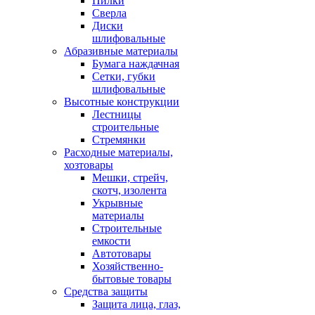
Пилки
Сверла
Диски
шлифовальные
Абразивные материалы
Бумага наждачная
Сетки, губки
шлифовальные
Высотные конструкции
Лестницы
строительные
Стремянки
Расходные материалы,
хозтовары
Мешки, стрейч,
скотч, изолента
Укрывные
материалы
Строительные
емкости
Автотовары
Хозяйственно-
бытовые товары
Средства защиты
Защита лица, глаз,