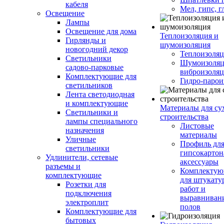
кабеля
Мел, гипс, г
Освещение
Лампы
Освещение для дома
Теплоизоляция и
Гирлянды и
шумоизоляция
новогодний декор
Теплоизоляц
Светильники
Шумоизоляц
садово-парковые
виброизоляц
Комплектующие для
Гидро-парои
светильников
Лента светодиодная
и комплектующие
Материалы для су
Светильники и
строительства
лампы специального
Листовые
назначения
материалы
Уличные
Профиль дл
светильники
гипсокартон
Удлинители, сетевые
аксессуары
разъемы и
Комплекту
комплектующие
для штукату
Розетки для
работ и
подключения
выравниван
электроплит
полов
Комплектующие для
бытовых