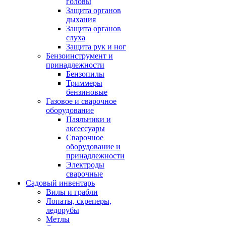
головы
Защита органов
дыхания
Защита органов
слуха
Защита рук и ног
Бензоинструмент и
принадлежности
Бензопилы
Триммеры
бензиновые
Газовое и сварочное
оборудование
Паяльники и
аксессуары
Сварочное
оборудование и
принадлежности
Электроды
сварочные
Садовый инвентарь
Вилы и грабли
Лопаты, скреперы,
ледорубы
Метлы