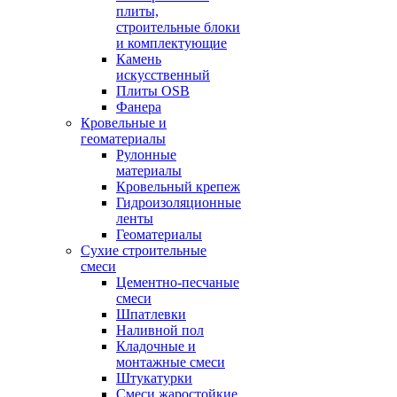
плиты,
строительные блоки
и комплектующие
Камень
искусственный
Плиты OSB
Фанера
Кровельные и
геоматериалы
Рулонные
материалы
Кровельный крепеж
Гидроизоляционные
ленты
Геоматериалы
Сухие строительные
смеси
Цементно-песчаные
смеси
Шпатлевки
Наливной пол
Кладочные и
монтажные смеси
Штукатурки
Смеси жаростойкие