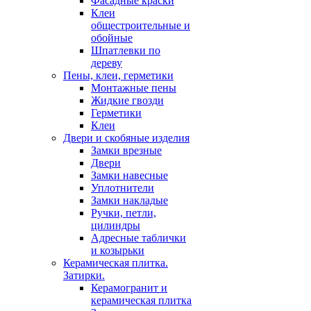
Фасадные краски
Клеи
общестроительные и
обойные
Шпатлевки по
дереву
Пены, клеи, герметики
Монтажные пены
Жидкие гвозди
Герметики
Клеи
Двери и скобяные изделия
Замки врезные
Двери
Замки навесные
Уплотнители
Замки накладые
Ручки, петли,
цилиндры
Адресные таблички
и козырьки
Керамическая плитка.
Затирки.
Керамогранит и
керамическая плитка