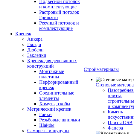
Подвесной потолок
и комплектующие
Растровый потолок
Грильято
Реечный потолок и
комплектующие
Крепеж
Анкера
Гвозди
Дюбели
Заклепки
Крепеж для деревянных
конструкций
Стройматериалы
Монтажные
пластины
Перфорированный
Стеновые матери
крепеж
Пазогребне
Соединительные
плиты,
элементы
строительны
Хомуты, скобы
и комплект
Метрический крепеж
Камень
Гайки
искусствен
Резьбовые шпильки
Плиты OSB
Шайбы
Фанера
Саморезы и шурупы