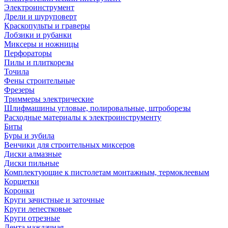
Электроинструмент
Дрели и шуруповерт
Краскопульты и граверы
Лобзики и рубанки
Миксеры и ножницы
Перфораторы
Пилы и плиткорезы
Точила
Фены строительные
Фрезеры
Триммеры электрические
Шлифмашины угловые, полировальные, штроборезы
Расходные материалы к электроинструменту
Биты
Буры и зубила
Венчики для строительных миксеров
Диски алмазные
Диски пильные
Комплектующие к пистолетам монтажным, термоклеевым
Корщетки
Коронки
Круги зачистные и заточные
Круги лепестковые
Круги отрезные
Лента наждачная