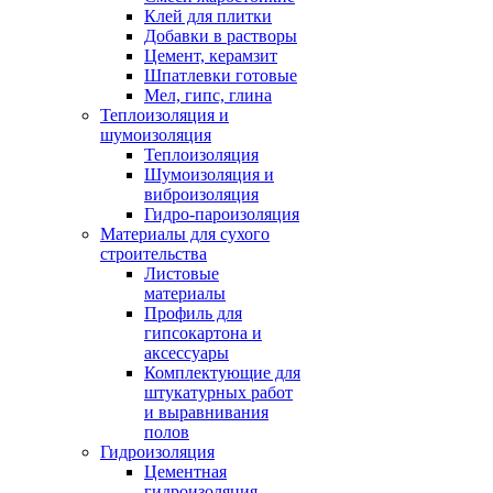
Клей для плитки
Добавки в растворы
Цемент, керамзит
Шпатлевки готовые
Мел, гипс, глина
Теплоизоляция и
шумоизоляция
Теплоизоляция
Шумоизоляция и
виброизоляция
Гидро-пароизоляция
Материалы для сухого
строительства
Листовые
материалы
Профиль для
гипсокартона и
аксессуары
Комплектующие для
штукатурных работ
и выравнивания
полов
Гидроизоляция
Цементная
гидроизоляция