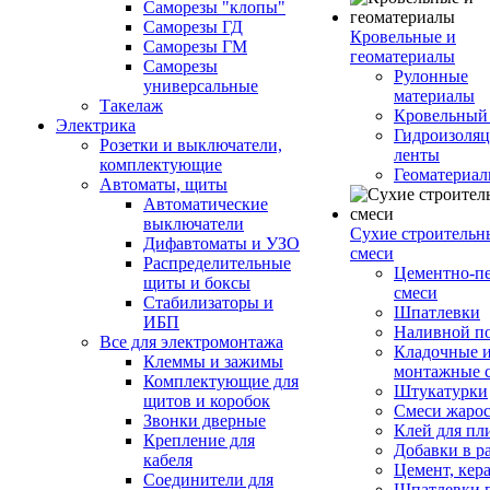
Саморезы "клопы"
Саморезы ГД
Кровельные и
Саморезы ГМ
геоматериалы
Саморезы
Рулонные
универсальные
материалы
Такелаж
Кровельный
Электрика
Гидроизоля
Розетки и выключатели,
ленты
комплектующие
Геоматериа
Автоматы, щиты
Автоматические
выключатели
Сухие строительн
Дифавтоматы и УЗО
смеси
Распределительные
Цементно-п
щиты и боксы
смеси
Стабилизаторы и
Шпатлевки
ИБП
Наливной п
Все для электромонтажа
Кладочные 
Клеммы и зажимы
монтажные 
Комплектующие для
Штукатурки
щитов и коробок
Смеси жаро
Звонки дверные
Клей для пл
Крепление для
Добавки в р
кабеля
Цемент, кер
Соединители для
Шпатлевки 