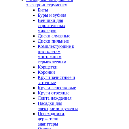
электроинструменту
Биты
Буры и зубила
Венчики для
строительных
миксеров
Диски алмазные
Диски пильные
Комплектующие к
пистолетам
монтажным,
термоклеевым
Корщетки
Коронки
Круги зачистные и
заточные
Круги лепестковые
Круги отрезные
Лента наждачная
Насадки для
электроинструмента
Переходники,
держатели,
адапттеры