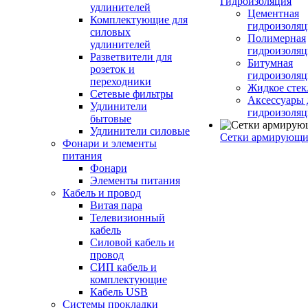
Гидроизоляция
удлинителей
Цементная
Комплектующие для
гидроизоляц
силовых
Полимерная
удлинителей
гидроизоляц
Разветвители для
Битумная
розеток и
гидроизоляц
переходники
Жидкое стек
Сетевые фильтры
Аксессуары 
Удлинители
гидроизоля
бытовые
Удлинители силовые
Сетки армирующи
Фонари и элементы
питания
Фонари
Элементы питания
Кабель и провод
Витая пара
Телевизионный
кабель
Силовой кабель и
провод
СИП кабель и
комплектующие
Кабель USB
Системы прокладки