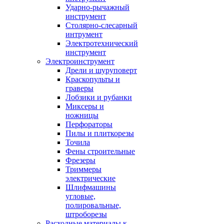
Ударно-рычажный
инструмент
Столярно-слесарный
интрумент
Электротехнический
инструмент
Электроинструмент
Дрели и шуруповерт
Краскопульты и
граверы
Лобзики и рубанки
Миксеры и
ножницы
Перфораторы
Пилы и плиткорезы
Точила
Фены строительные
Фрезеры
Триммеры
электрические
Шлифмашины
угловые,
полировальные,
штроборезы
Расходные материалы к