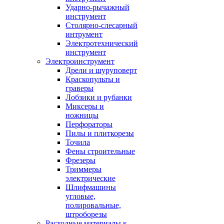
Ударно-рычажный
инструмент
Столярно-слесарный
интрумент
Электротехнический
инструмент
Электроинструмент
Дрели и шуруповерт
Краскопульты и
граверы
Лобзики и рубанки
Миксеры и
ножницы
Перфораторы
Пилы и плиткорезы
Точила
Фены строительные
Фрезеры
Триммеры
электрические
Шлифмашины
угловые,
полировальные,
штроборезы
Расходные материалы к