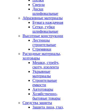
Пилки
Сверла
Диски
шлифовальные
Абразивные материалы
Бумага наждачная
Сетки, губки
шлифовальные
Высотные конструкции
Лестницы
строительные
Стремянки
Расходные материалы,
хозтовары
Мешки, стрейч,
скотч, изолента
Укрывные
материалы
Строительные
емкости
Автотовары
Хозяйственно-
бытовые товары
Средства защиты
Защита лица, глаз,