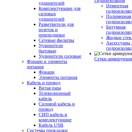
Гидроизоляция
удлинителей
Цементная
Комплектующие для
гидроизоляц
силовых
Полимерная
удлинителей
гидроизоляц
Разветвители для
Битумная
розеток и
гидроизоляц
переходники
Жидкое стек
Сетевые фильтры
Аксессуары 
Удлинители
гидроизоля
бытовые
Удлинители силовые
Сетки армирующи
Фонари и элементы
питания
Фонари
Элементы питания
Кабель и провод
Витая пара
Телевизионный
кабель
Силовой кабель и
провод
СИП кабель и
комплектующие
Кабель USB
Системы прокладки