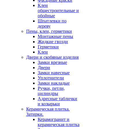
Фасадные краски
Клеи
общестроительные и
обойные
Шпатлевки по
дереву
Пены, клеи, герметики
Монтажные пены
Жидкие гвозди
Герметики
Клеи
Двери и скобяные изделия
Замки врезные
Двери
Замки навесные
Уплотнители
Замки накладые
Ручки, петли,
цилиндры
Адресные таблички
и козырьки
Керамическая плитка.
Затирки.
Керамогранит и
керамическая плитка