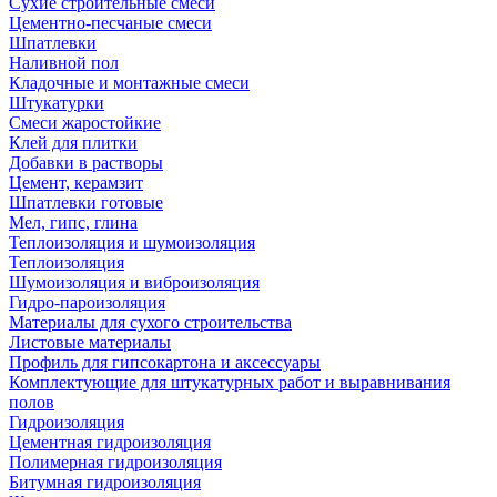
Сухие строительные смеси
Цементно-песчаные смеси
Шпатлевки
Наливной пол
Кладочные и монтажные смеси
Штукатурки
Смеси жаростойкие
Клей для плитки
Добавки в растворы
Цемент, керамзит
Шпатлевки готовые
Мел, гипс, глина
Теплоизоляция и шумоизоляция
Теплоизоляция
Шумоизоляция и виброизоляция
Гидро-пароизоляция
Материалы для сухого строительства
Листовые материалы
Профиль для гипсокартона и аксессуары
Комплектующие для штукатурных работ и выравнивания
полов
Гидроизоляция
Цементная гидроизоляция
Полимерная гидроизоляция
Битумная гидроизоляция