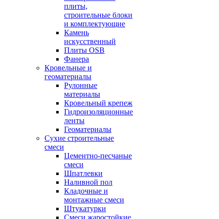
плиты,
строительные блоки
и комплектующие
Камень
искусственный
Плиты OSB
Фанера
Кровельные и
геоматериалы
Рулонные
материалы
Кровельный крепеж
Гидроизоляционные
ленты
Геоматериалы
Сухие строительные
смеси
Цементно-песчаные
смеси
Шпатлевки
Наливной пол
Кладочные и
монтажные смеси
Штукатурки
Смеси жаростойкие