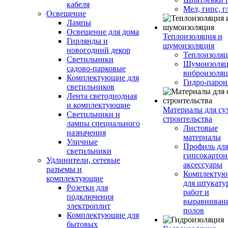
кабеля
Мел, гипс, г
Освещение
Лампы
Освещение для дома
Теплоизоляция и
Гирлянды и
шумоизоляция
новогодний декор
Теплоизоляц
Светильники
Шумоизоляц
садово-парковые
виброизоляц
Комплектующие для
Гидро-парои
светильников
Лента светодиодная
и комплектующие
Материалы для су
Светильники и
строительства
лампы специального
Листовые
назначения
материалы
Уличные
Профиль дл
светильники
гипсокартон
Удлинители, сетевые
аксессуары
разъемы и
Комплекту
комплектующие
для штукату
Розетки для
работ и
подключения
выравниван
электроплит
полов
Комплектующие для
бытовых