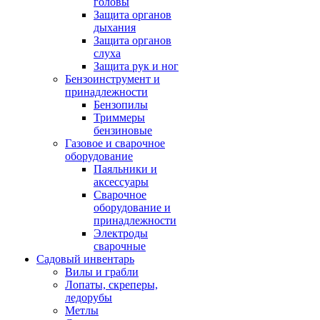
головы
Защита органов
дыхания
Защита органов
слуха
Защита рук и ног
Бензоинструмент и
принадлежности
Бензопилы
Триммеры
бензиновые
Газовое и сварочное
оборудование
Паяльники и
аксессуары
Сварочное
оборудование и
принадлежности
Электроды
сварочные
Садовый инвентарь
Вилы и грабли
Лопаты, скреперы,
ледорубы
Метлы