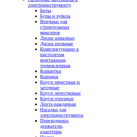
электроинструменту
Биты
Буры и зубила
Венчики для
строительных
миксеров
Диски алмазные
Диски пильные
Комплектующие к
пистолетам
монтажным,
термоклеевым
Корщетки
Коронки
Круги зачистные и
заточные
Круги лепестковые
Круги отрезные
Лента наждачная
Насадки для
электроинструмента
Переходники,
держатели,
адапттеры