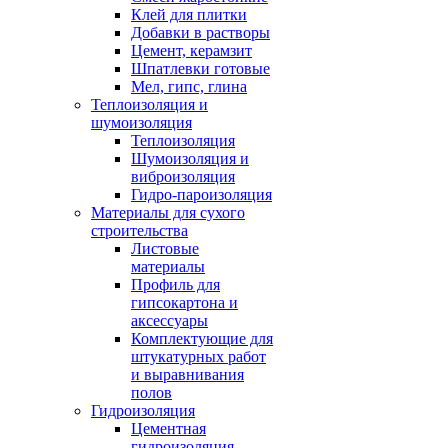
Клей для плитки
Добавки в растворы
Цемент, керамзит
Шпатлевки готовые
Мел, гипс, глина
Теплоизоляция и
шумоизоляция
Теплоизоляция
Шумоизоляция и
виброизоляция
Гидро-пароизоляция
Материалы для сухого
строительства
Листовые
материалы
Профиль для
гипсокартона и
аксессуары
Комплектующие для
штукатурных работ
и выравнивания
полов
Гидроизоляция
Цементная
гидроизоляция