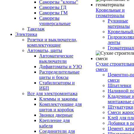
Саморезы "клопы"
Саморезы ГД
Кровельные и
Саморезы ГМ
геоматериалы
Саморезы
Рулонные
универсальные
материалы
Такелаж
Кровельный
Электрика
Гидроизоля
Розетки и выключатели,
ленты
комплектующие
Геоматериа
Автоматы, щиты
Автоматические
выключатели
Сухие строительн
Дифавтоматы и УЗО
смеси
Распределительные
Цементно-п
щиты и боксы
смеси
Стабилизаторы и
Шпатлевки
ИБП
Наливной п
Все для электромонтажа
Кладочные 
Клеммы и зажимы
монтажные 
Комплектующие для
Штукатурки
щитов и коробок
Смеси жаро
Звонки дверные
Клей для пл
Крепление для
Добавки в р
кабеля
Цемент, кер
Соединители для
Шпатлевки 