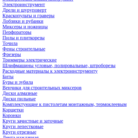
Электроинструмент
Дрели и шуруповерт
Краскопульты и граверы
Лобзики и рубанки
Миксеры и ножницы
Перфораторы
Пилы и плиткорезы
Точила
Фены строительные
Фрезеры
Триммеры электрические
Шлифмашины угловые, полировальные, штроборезы
Расходные материалы к электроинструменту
Биты
Буры и зубила
Венчики для строительных миксеров
Диски алмазные
Диски пильные
Комплектующие к пистолетам монтажным, термоклеевым
Корщетки
Коронки
Круги зачистные и заточные
Круги лепестковые
Круги отрезные
Лента наждачная