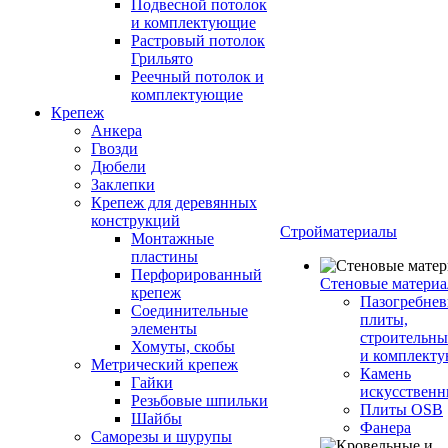
Подвесной потолок
и комплектующие
Растровый потолок
Грильято
Реечный потолок и
комплектующие
Крепеж
Анкера
Гвозди
Дюбели
Заклепки
Крепеж для деревянных
конструкций
Стройматериалы
Монтажные
пластины
Перфорированный
Стеновые матери
крепеж
Пазогребне
Соединительные
плиты,
элементы
строительны
Хомуты, скобы
и комплект
Метрический крепеж
Камень
Гайки
искусствен
Резьбовые шпильки
Плиты OSB
Шайбы
Фанера
Саморезы и шурупы