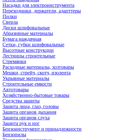
Насадки для электроинструмента
Переходники, держатели, адапттеры
Пилки
Сверла
Диски шлифовальные
Абразивные материалы
Бумага наждачная
Сетки, губки шлифовальные
Высотные конструкции
Лестницы строительные
Стремянки
Расходные материалы, хозтовары
Мешки, стрейч, скотч, изолента
Укрывные материалы
Строительные емкости
Автотовары
Хозяйственно-бытовые товары
Средства защиты
Защита лица, глаз, головы
Защита органов дыхания
Защита органов слуха
Защита рук и ног
Бензоинструмент и принадлежности
Бензопилы