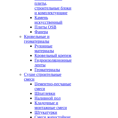
плиты,
строительные блоки
и комплектующие
Камень
искусственный
Плиты OSB
Фанера
Кровельные и
геоматериалы
Рулонные
материалы
Кровельный крепеж
Гидроизоляционные
ленты
Геоматериалы
Сухие строительные
смеси
Цементно-песчаные
смеси
Шпатлевки
Наливной пол
Кладочные и
монтажные смеси
Штукатурки
Смеси жаростойкие