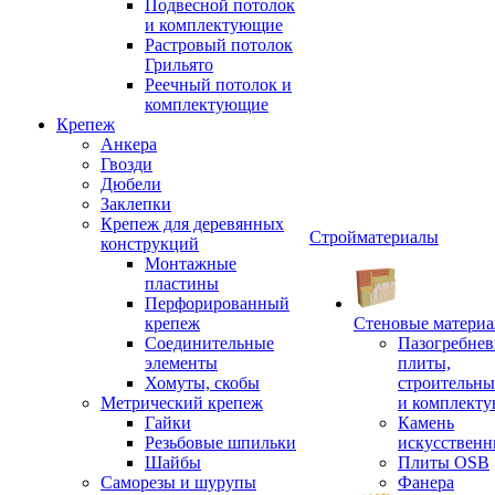
Подвесной потолок
и комплектующие
Растровый потолок
Грильято
Реечный потолок и
комплектующие
Крепеж
Анкера
Гвозди
Дюбели
Заклепки
Крепеж для деревянных
Стройматериалы
конструкций
Монтажные
пластины
Перфорированный
крепеж
Стеновые матери
Соединительные
Пазогребне
элементы
плиты,
Хомуты, скобы
строительны
Метрический крепеж
и комплект
Гайки
Камень
Резьбовые шпильки
искусствен
Шайбы
Плиты OSB
Саморезы и шурупы
Фанера