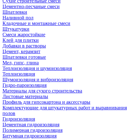
Сухие строительные смеси
Цементно-песчаные смеси
Шпатлевки
Наливной пол
Кладочные и монтажные смеси
Штукатурки
Смеси жаростойкие
Клей для плитки
Добавки в растворы
Цемент, керамзит
Шпатлевки готовые
Мел, гипс, глина
Теплоизоляция и шумоизоляция
Теплоизоляция
Шумоизоляция и виброизоляция
Гидро-пароизоляция
Материалы для сухого строительства
Листовые материалы
Профиль для гипсокартона и аксессуары
Комплектующие для штукатурных работ и выравнивания
полов
Гидроизоляция
Цементная гидроизоляция
Полимерная гидроизоляция
Битумная гидроизоляция