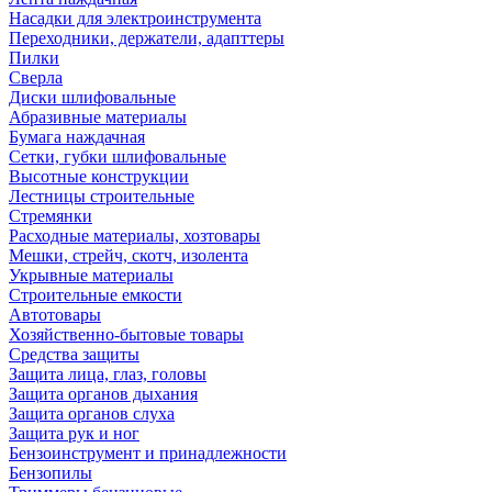
Насадки для электроинструмента
Переходники, держатели, адапттеры
Пилки
Сверла
Диски шлифовальные
Абразивные материалы
Бумага наждачная
Сетки, губки шлифовальные
Высотные конструкции
Лестницы строительные
Стремянки
Расходные материалы, хозтовары
Мешки, стрейч, скотч, изолента
Укрывные материалы
Строительные емкости
Автотовары
Хозяйственно-бытовые товары
Средства защиты
Защита лица, глаз, головы
Защита органов дыхания
Защита органов слуха
Защита рук и ног
Бензоинструмент и принадлежности
Бензопилы