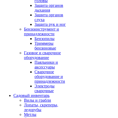
головы
Защита органов
дыхания
Защита органов
слуха
Защита рук и ног
Бензоинструмент и
принадлежности
Бензопилы
Триммеры
бензиновые
Газовое и сварочное
оборудование
Паяльники и
аксессуары
Сварочное
оборудование и
принадлежности
Электроды
сварочные
Садовый инвентарь
Вилы и грабли
Лопаты, скреперы,
ледорубы
Метлы