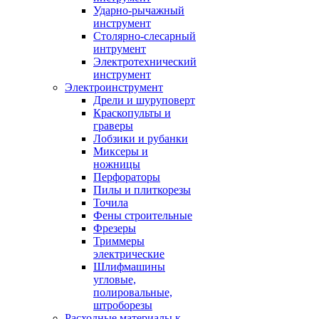
Ударно-рычажный
инструмент
Столярно-слесарный
интрумент
Электротехнический
инструмент
Электроинструмент
Дрели и шуруповерт
Краскопульты и
граверы
Лобзики и рубанки
Миксеры и
ножницы
Перфораторы
Пилы и плиткорезы
Точила
Фены строительные
Фрезеры
Триммеры
электрические
Шлифмашины
угловые,
полировальные,
штроборезы
Расходные материалы к