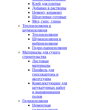
Клей для плитки
Добавки в растворы
Цемент, керамзит
Шпатлевки готовые
Мел, гипс, глина
Теплоизоляция и
шумоизоляция
Теплоизоляция
Шумоизоляция и
виброизоляция
Гидро-пароизоляция
Материалы для сухого
строительства
Листовые
материалы
Профиль для
гипсокартона и
аксессуары
Комплектующие для
штукатурных работ
и выравнивания
полов
Гидроизоляция
Цементная
гидроизоляция