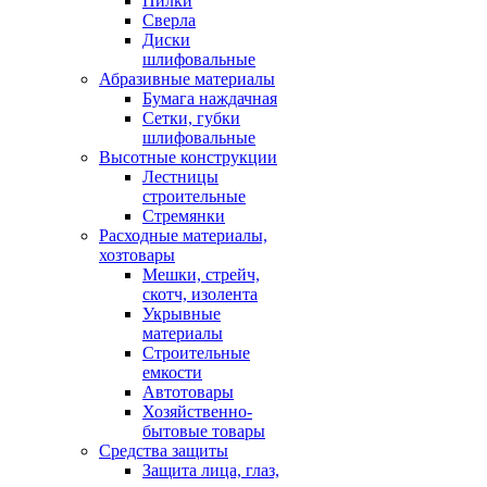
Пилки
Сверла
Диски
шлифовальные
Абразивные материалы
Бумага наждачная
Сетки, губки
шлифовальные
Высотные конструкции
Лестницы
строительные
Стремянки
Расходные материалы,
хозтовары
Мешки, стрейч,
скотч, изолента
Укрывные
материалы
Строительные
емкости
Автотовары
Хозяйственно-
бытовые товары
Средства защиты
Защита лица, глаз,