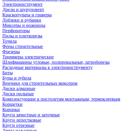
Электроинструмент
Дрели и шуруповерт
Краскопульты и граверы
Лобзики и рубанки
Миксеры и ножницы
Перфораторы
Пилы и плиткорезы
Точила
Фены строительные
Фрезеры
Триммеры электрические
Шлифмашины угловые, полировальные, штроборезы
Расходные материалы к электроинструменту
Биты
Буры и зубила
Венчики для строительных миксеров
Диски алмазные
Диски пильные
Комплектующие к пистолетам монтажным, термоклеевым
Корщетки
Коронки
Круги зачистные и заточные
Круги лепестковые
Круги отрезные
Лента наждачная