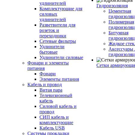
удлинителей
Гидроизоляция
Комплектующие для
Цементная
силовых
гидроизоляц
удлинителей
Полимерная
Разветвители для
гидроизоляц
розеток и
Битумная
переходники
гидроизоляц
Сетевые фильтры
Жидкое стек
Удлинители
Аксессуары 
бытовые
гидроизоля
Удлинители силовые
Фонари и элементы
Сетки армирующи
питания
Фонари
Элементы питания
Кабель и провод
Витая пара
Телевизионный
кабель
Силовой кабель и
провод
СИП кабель и
комплектующие
Кабель USB
Системы прокладки