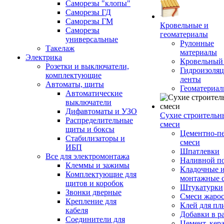
Саморезы "клопы"
Саморезы ГД
Саморезы ГМ
Кровельные и
Саморезы
геоматериалы
универсальные
Рулонные
Такелаж
материалы
Электрика
Кровельный
Розетки и выключатели,
Гидроизоля
комплектующие
ленты
Автоматы, щиты
Геоматериа
Автоматические
выключатели
Дифавтоматы и УЗО
Сухие строительн
Распределительные
смеси
щиты и боксы
Цементно-п
Стабилизаторы и
смеси
ИБП
Шпатлевки
Все для электромонтажа
Наливной п
Клеммы и зажимы
Кладочные 
Комплектующие для
монтажные 
щитов и коробок
Штукатурки
Звонки дверные
Смеси жаро
Крепление для
Клей для пл
кабеля
Добавки в р
Соединители для
Цемент, кер