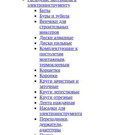
электроинструменту
Биты
Буры и зубила
Венчики для
строительных
миксеров
Диски алмазные
Диски пильные
Комплектующие к
пистолетам
монтажным,
термоклеевым
Корщетки
Коронки
Круги зачистные и
заточные
Круги лепестковые
Круги отрезные
Лента наждачная
Насадки для
электроинструмента
Переходники,
держатели,
адапттеры