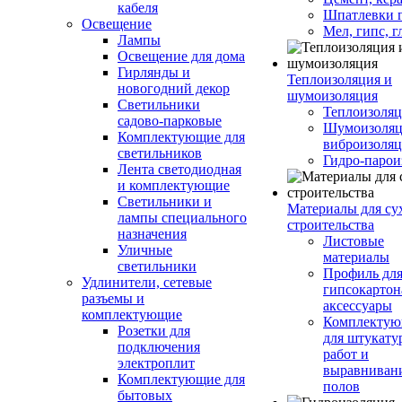
кабеля
Шпатлевки 
Освещение
Мел, гипс, г
Лампы
Освещение для дома
Гирлянды и
Теплоизоляция и
новогодний декор
шумоизоляция
Светильники
Теплоизоляц
садово-парковые
Шумоизоляц
Комплектующие для
виброизоляц
светильников
Гидро-парои
Лента светодиодная
и комплектующие
Светильники и
Материалы для су
лампы специального
строительства
назначения
Листовые
Уличные
материалы
светильники
Профиль дл
Удлинители, сетевые
гипсокартон
разъемы и
аксессуары
комплектующие
Комплекту
Розетки для
для штукату
подключения
работ и
электроплит
выравниван
Комплектующие для
полов
бытовых