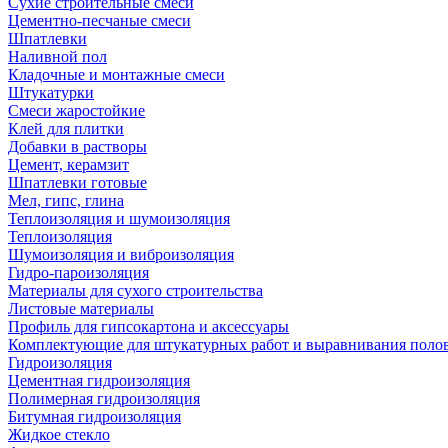
Сухие строительные смеси
Цементно-песчаные смеси
Шпатлевки
Наливной пол
Кладочные и монтажные смеси
Штукатурки
Смеси жаростойкие
Клей для плитки
Добавки в растворы
Цемент, керамзит
Шпатлевки готовые
Мел, гипс, глина
Теплоизоляция и шумоизоляция
Теплоизоляция
Шумоизоляция и виброизоляция
Гидро-пароизоляция
Материалы для сухого строительства
Листовые материалы
Профиль для гипсокартона и аксессуары
Комплектующие для штукатурных работ и выравнивания поло
Гидроизоляция
Цементная гидроизоляция
Полимерная гидроизоляция
Битумная гидроизоляция
Жидкое стекло