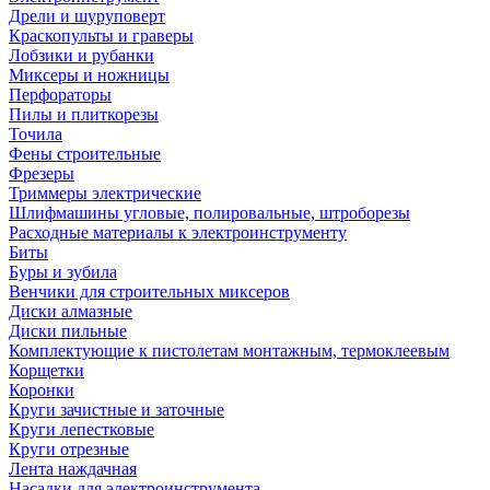
Дрели и шуруповерт
Краскопульты и граверы
Лобзики и рубанки
Миксеры и ножницы
Перфораторы
Пилы и плиткорезы
Точила
Фены строительные
Фрезеры
Триммеры электрические
Шлифмашины угловые, полировальные, штроборезы
Расходные материалы к электроинструменту
Биты
Буры и зубила
Венчики для строительных миксеров
Диски алмазные
Диски пильные
Комплектующие к пистолетам монтажным, термоклеевым
Корщетки
Коронки
Круги зачистные и заточные
Круги лепестковые
Круги отрезные
Лента наждачная
Насадки для электроинструмента