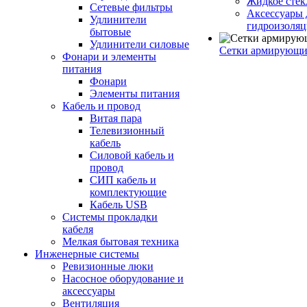
Жидкое стек
Сетевые фильтры
Аксессуары 
Удлинители
гидроизоля
бытовые
Удлинители силовые
Сетки армирующи
Фонари и элементы
питания
Фонари
Элементы питания
Кабель и провод
Витая пара
Телевизионный
кабель
Силовой кабель и
провод
СИП кабель и
комплектующие
Кабель USB
Системы прокладки
кабеля
Мелкая бытовая техника
Инженерные системы
Ревизионные люки
Насосное оборудование и
аксессуары
Вентиляция