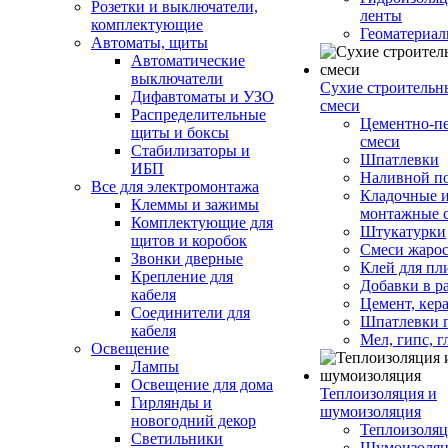
Розетки и выключатели,
ленты
комплектующие
Геоматериа
Автоматы, щиты
Автоматические
выключатели
Сухие строительн
Дифавтоматы и УЗО
смеси
Распределительные
Цементно-п
щиты и боксы
смеси
Стабилизаторы и
Шпатлевки
ИБП
Наливной п
Все для электромонтажа
Кладочные 
Клеммы и зажимы
монтажные 
Комплектующие для
Штукатурки
щитов и коробок
Смеси жаро
Звонки дверные
Клей для пл
Крепление для
Добавки в р
кабеля
Цемент, кер
Соединители для
Шпатлевки 
кабеля
Мел, гипс, г
Освещение
Лампы
Освещение для дома
Теплоизоляция и
Гирлянды и
шумоизоляция
новогодний декор
Теплоизоляц
Светильники
Шумоизоляц