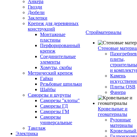
Анкера
Гвозди
Дюбели
Заклепки
Крепеж для деревянных
конструкций
Стройматериалы
Монтажные
пластины
Перфорированный
Стеновые матери
крепеж
Пазогребне
Соединительные
плиты,
элементы
строительны
Хомуты, скобы
и комплект
Метрический крепеж
Камень
Гайки
искусствен
Резьбовые шпильки
Плиты OSB
Шайбы
Фанера
Саморезы и шурупы
Саморезы "клопы"
Саморезы ГД
Кровельные и
Саморезы ГМ
геоматериалы
Саморезы
Рулонные
универсальные
материалы
Такелаж
Кровельный
Электрика
Гидроизоля