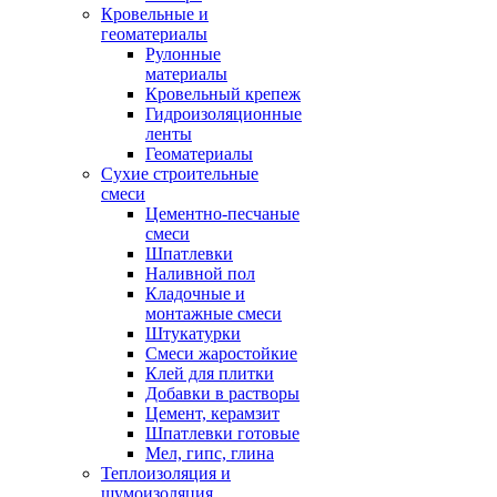
Кровельные и
геоматериалы
Рулонные
материалы
Кровельный крепеж
Гидроизоляционные
ленты
Геоматериалы
Сухие строительные
смеси
Цементно-песчаные
смеси
Шпатлевки
Наливной пол
Кладочные и
монтажные смеси
Штукатурки
Смеси жаростойкие
Клей для плитки
Добавки в растворы
Цемент, керамзит
Шпатлевки готовые
Мел, гипс, глина
Теплоизоляция и
шумоизоляция