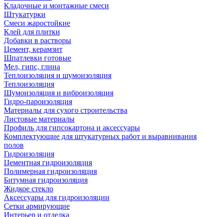
Кладочные и монтажные смеси
Штукатурки
Смеси жаростойкие
Клей для плитки
Добавки в растворы
Цемент, керамзит
Шпатлевки готовые
Мел, гипс, глина
Теплоизоляция и шумоизоляция
Теплоизоляция
Шумоизоляция и виброизоляция
Гидро-пароизоляция
Материалы для сухого строительства
Листовые материалы
Профиль для гипсокартона и аксессуары
Комплектующие для штукатурных работ и выравнивания
полов
Гидроизоляция
Цементная гидроизоляция
Полимерная гидроизоляция
Битумная гидроизоляция
Жидкое стекло
Аксессуары для гидроизоляции
Сетки армирующие
Интерьер и отделка