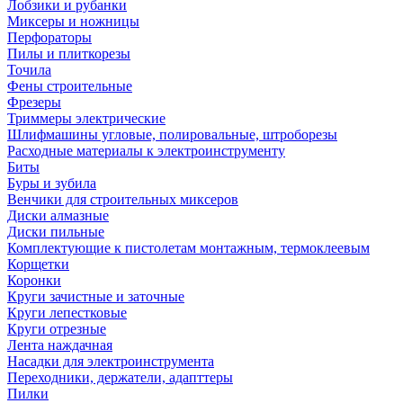
Лобзики и рубанки
Миксеры и ножницы
Перфораторы
Пилы и плиткорезы
Точила
Фены строительные
Фрезеры
Триммеры электрические
Шлифмашины угловые, полировальные, штроборезы
Расходные материалы к электроинструменту
Биты
Буры и зубила
Венчики для строительных миксеров
Диски алмазные
Диски пильные
Комплектующие к пистолетам монтажным, термоклеевым
Корщетки
Коронки
Круги зачистные и заточные
Круги лепестковые
Круги отрезные
Лента наждачная
Насадки для электроинструмента
Переходники, держатели, адапттеры
Пилки