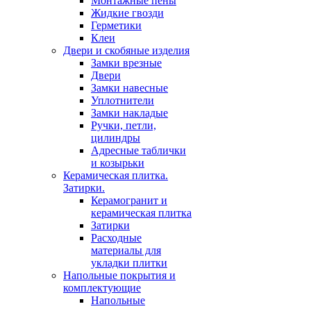
Монтажные пены
Жидкие гвозди
Герметики
Клеи
Двери и скобяные изделия
Замки врезные
Двери
Замки навесные
Уплотнители
Замки накладые
Ручки, петли,
цилиндры
Адресные таблички
и козырьки
Керамическая плитка.
Затирки.
Керамогранит и
керамическая плитка
Затирки
Расходные
материалы для
укладки плитки
Напольные покрытия и
комплектующие
Напольные