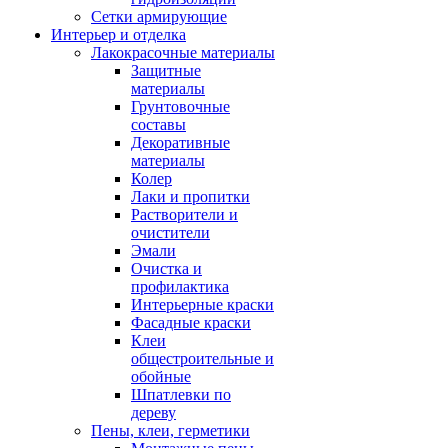
Сетки армирующие
Интерьер и отделка
Лакокрасочные материалы
Защитные
материалы
Грунтовочные
составы
Декоративные
материалы
Колер
Лаки и пропитки
Растворители и
очистители
Эмали
Очистка и
профилактика
Интерьерные краски
Фасадные краски
Клеи
общестроительные и
обойные
Шпатлевки по
дереву
Пены, клеи, герметики