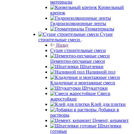
материалы
Кровельный
крепеж
Гидроизоляционные ленты
Геоматериалы
Сухие
строительные смеси
Назад
Сухие строительные смеси
Цементно-песчаные смеси
Шпатлевки
Наливной пол
Кладочные и монтажные смеси
Штукатурки
Смеси
жаростойкие
Клей для плитки
Добавки в
растворы
Цемент, керамзит
Шпатлевки
готовые