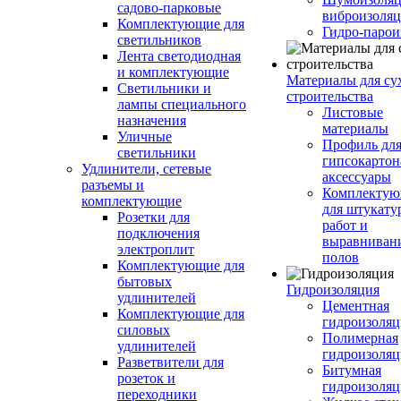
садово-парковые
виброизоляц
Комплектующие для
Гидро-парои
светильников
Лента светодиодная
и комплектующие
Материалы для су
Светильники и
строительства
лампы специального
Листовые
назначения
материалы
Уличные
Профиль дл
светильники
гипсокартон
Удлинители, сетевые
аксессуары
разъемы и
Комплекту
комплектующие
для штукату
Розетки для
работ и
подключения
выравниван
электроплит
полов
Комплектующие для
бытовых
Гидроизоляция
удлинителей
Цементная
Комплектующие для
гидроизоляц
силовых
Полимерная
удлинителей
гидроизоляц
Разветвители для
Битумная
розеток и
гидроизоляц
переходники