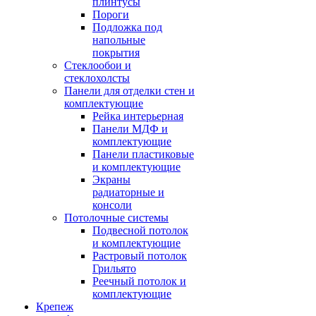
плинтусы
Пороги
Подложка под
напольные
покрытия
Стеклообои и
стеклохолсты
Панели для отделки стен и
комплектующие
Рейка интерьерная
Панели МДФ и
комплектующие
Панели пластиковые
и комплектующие
Экраны
радиаторные и
консоли
Потолочные системы
Подвесной потолок
и комплектующие
Растровый потолок
Грильято
Реечный потолок и
комплектующие
Крепеж