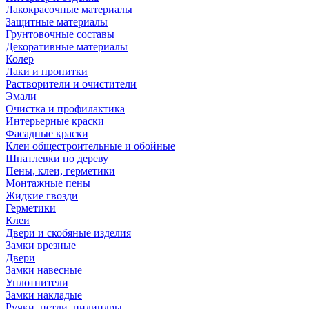
Лакокрасочные материалы
Защитные материалы
Грунтовочные составы
Декоративные материалы
Колер
Лаки и пропитки
Растворители и очистители
Эмали
Очистка и профилактика
Интерьерные краски
Фасадные краски
Клеи общестроительные и обойные
Шпатлевки по дереву
Пены, клеи, герметики
Монтажные пены
Жидкие гвозди
Герметики
Клеи
Двери и скобяные изделия
Замки врезные
Двери
Замки навесные
Уплотнители
Замки накладые
Ручки, петли, цилиндры