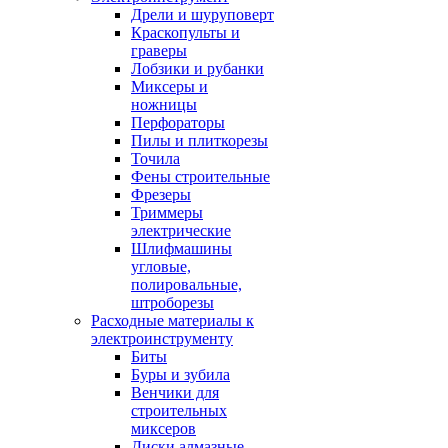
Дрели и шуруповерт
Краскопульты и
граверы
Лобзики и рубанки
Миксеры и
ножницы
Перфораторы
Пилы и плиткорезы
Точила
Фены строительные
Фрезеры
Триммеры
электрические
Шлифмашины
угловые,
полировальные,
штроборезы
Расходные материалы к
электроинструменту
Биты
Буры и зубила
Венчики для
строительных
миксеров
Диски алмазные