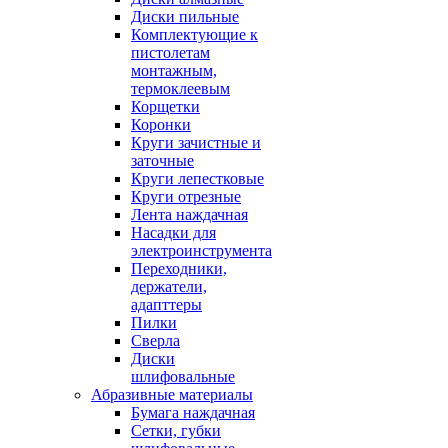
Диски пильные
Комплектующие к
пистолетам
монтажным,
термоклеевым
Корщетки
Коронки
Круги зачистные и
заточные
Круги лепестковые
Круги отрезные
Лента наждачная
Насадки для
электроинструмента
Переходники,
держатели,
адапттеры
Пилки
Сверла
Диски
шлифовальные
Абразивные материалы
Бумага наждачная
Сетки, губки