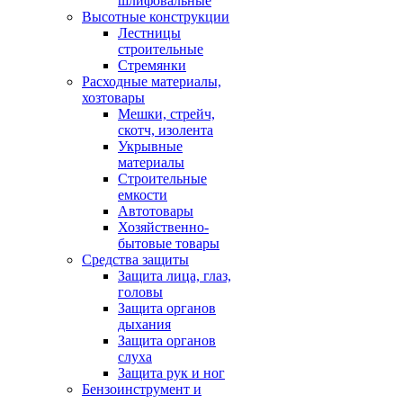
шлифовальные
Высотные конструкции
Лестницы
строительные
Стремянки
Расходные материалы,
хозтовары
Мешки, стрейч,
скотч, изолента
Укрывные
материалы
Строительные
емкости
Автотовары
Хозяйственно-
бытовые товары
Средства защиты
Защита лица, глаз,
головы
Защита органов
дыхания
Защита органов
слуха
Защита рук и ног
Бензоинструмент и