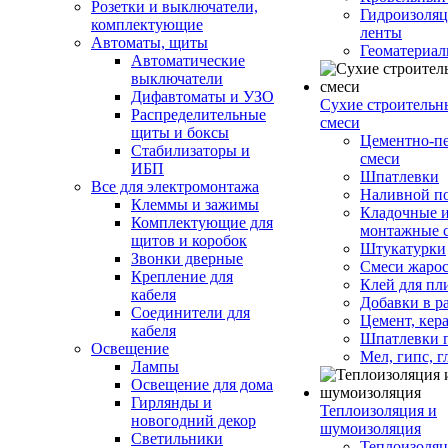
Розетки и выключатели,
Гидроизоля
комплектующие
ленты
Автоматы, щиты
Геоматериа
Автоматические
выключатели
Дифавтоматы и УЗО
Сухие строительн
Распределительные
смеси
щиты и боксы
Цементно-п
Стабилизаторы и
смеси
ИБП
Шпатлевки
Все для электромонтажа
Наливной п
Клеммы и зажимы
Кладочные 
Комплектующие для
монтажные 
щитов и коробок
Штукатурки
Звонки дверные
Смеси жаро
Крепление для
Клей для пл
кабеля
Добавки в р
Соединители для
Цемент, кер
кабеля
Шпатлевки 
Освещение
Мел, гипс, г
Лампы
Освещение для дома
Гирлянды и
Теплоизоляция и
новогодний декор
шумоизоляция
Светильники
Теплоизоляц