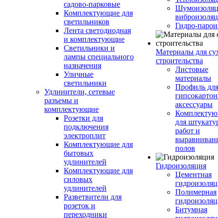
садово-парковые
Шумоизоляц
Комплектующие для
виброизоляц
светильников
Гидро-парои
Лента светодиодная
и комплектующие
Светильники и
Материалы для су
лампы специального
строительства
назначения
Листовые
Уличные
материалы
светильники
Профиль дл
Удлинители, сетевые
гипсокартон
разъемы и
аксессуары
комплектующие
Комплекту
Розетки для
для штукату
подключения
работ и
электроплит
выравниван
Комплектующие для
полов
бытовых
удлинителей
Гидроизоляция
Комплектующие для
Цементная
силовых
гидроизоляц
удлинителей
Полимерная
Разветвители для
гидроизоляц
розеток и
Битумная
переходники