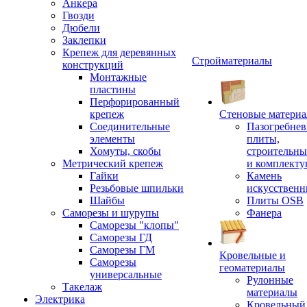
Анкера
Гвозди
Дюбели
Заклепки
Крепеж для деревянных
Стройматериалы
конструкций
Монтажные
пластины
Перфорированный
крепеж
Стеновые матери
Соединительные
Пазогребне
элементы
плиты,
Хомуты, скобы
строительны
Метрический крепеж
и комплект
Гайки
Камень
Резьбовые шпильки
искусствен
Шайбы
Плиты OSB
Саморезы и шурупы
Фанера
Саморезы "клопы"
Саморезы ГД
Саморезы ГМ
Кровельные и
Саморезы
геоматериалы
универсальные
Рулонные
Такелаж
материалы
Электрика
Кровельный