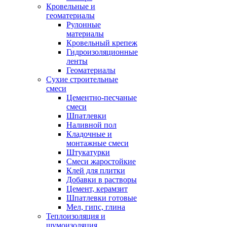
Кровельные и
геоматериалы
Рулонные
материалы
Кровельный крепеж
Гидроизоляционные
ленты
Геоматериалы
Сухие строительные
смеси
Цементно-песчаные
смеси
Шпатлевки
Наливной пол
Кладочные и
монтажные смеси
Штукатурки
Смеси жаростойкие
Клей для плитки
Добавки в растворы
Цемент, керамзит
Шпатлевки готовые
Мел, гипс, глина
Теплоизоляция и
шумоизоляция