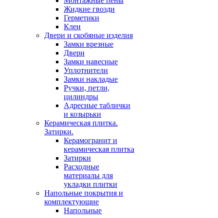
Монтажные пены
Жидкие гвозди
Герметики
Клеи
Двери и скобяные изделия
Замки врезные
Двери
Замки навесные
Уплотнители
Замки накладые
Ручки, петли,
цилиндры
Адресные таблички
и козырьки
Керамическая плитка.
Затирки.
Керамогранит и
керамическая плитка
Затирки
Расходные
материалы для
укладки плитки
Напольные покрытия и
комплектующие
Напольные