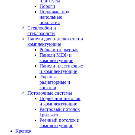
плинтусы
Пороги
Подложка под
напольные
покрытия
Стеклообои и
стеклохолсты
Панели для отделки стен и
комплектующие
Рейка интерьерная
Панели МДФ и
комплектующие
Панели пластиковые
и комплектующие
Экраны
радиаторные и
консоли
Потолочные системы
Подвесной потолок
и комплектующие
Растровый потолок
Грильято
Реечный потолок и
комплектующие
Крепеж