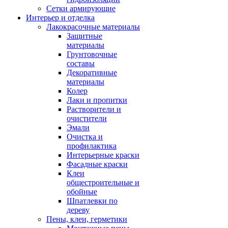
Сетки армирующие
Интерьер и отделка
Лакокрасочные материалы
Защитные
материалы
Грунтовочные
составы
Декоративные
материалы
Колер
Лаки и пропитки
Растворители и
очистители
Эмали
Очистка и
профилактика
Интерьерные краски
Фасадные краски
Клеи
общестроительные и
обойные
Шпатлевки по
дереву
Пены, клеи, герметики