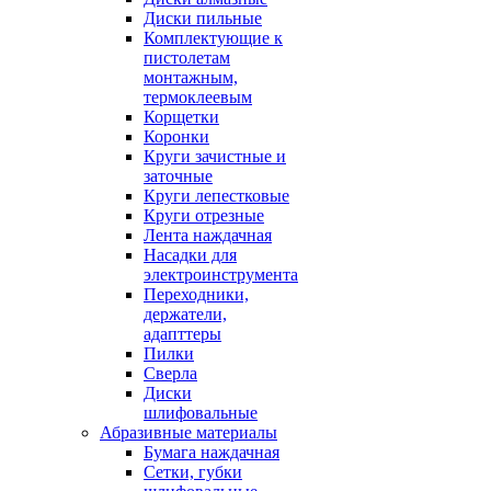
Диски пильные
Комплектующие к
пистолетам
монтажным,
термоклеевым
Корщетки
Коронки
Круги зачистные и
заточные
Круги лепестковые
Круги отрезные
Лента наждачная
Насадки для
электроинструмента
Переходники,
держатели,
адапттеры
Пилки
Сверла
Диски
шлифовальные
Абразивные материалы
Бумага наждачная
Сетки, губки