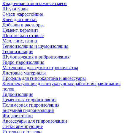
Кладочные и монтажные смеси
Штукатурки
Смеси жаростойкие
Клей для плитки
Добавки в растворы
Цемент, керамзит
Шпатлевки готовые
Мел, гипс, глина
Теплоизоляция и шумоизоляция
Теплоизоляция
Шумоизоляция и виброизоляция
Гидро-пароизоляция
Материалы для сухого строительства
Листовые материалы
Профиль для гипсокартона и аксессуары
Комплектующие для штукатурных работ и выравнивания
полов
Гидроизоляция
Цементная гидроизоляция
Полимерная гидроизоляция
Битумная гидроизоляция
Жидкое стекло
Аксессуары для гидроизоляции
Сетки армирующие
Интерьер и отделка