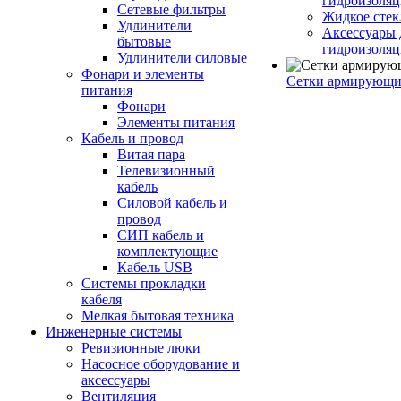
гидроизоляц
Сетевые фильтры
Жидкое стек
Удлинители
Аксессуары 
бытовые
гидроизоля
Удлинители силовые
Фонари и элементы
Сетки армирующи
питания
Фонари
Элементы питания
Кабель и провод
Витая пара
Телевизионный
кабель
Силовой кабель и
провод
СИП кабель и
комплектующие
Кабель USB
Системы прокладки
кабеля
Мелкая бытовая техника
Инженерные системы
Ревизионные люки
Насосное оборудование и
аксессуары
Вентиляция