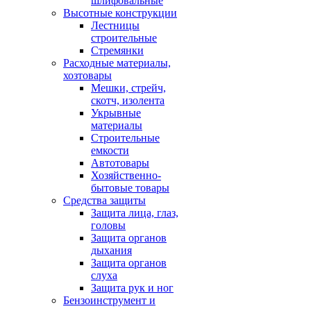
шлифовальные
Высотные конструкции
Лестницы
строительные
Стремянки
Расходные материалы,
хозтовары
Мешки, стрейч,
скотч, изолента
Укрывные
материалы
Строительные
емкости
Автотовары
Хозяйственно-
бытовые товары
Средства защиты
Защита лица, глаз,
головы
Защита органов
дыхания
Защита органов
слуха
Защита рук и ног
Бензоинструмент и