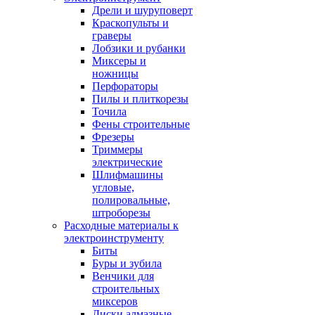
Дрели и шуруповерт
Краскопульты и
граверы
Лобзики и рубанки
Миксеры и
ножницы
Перфораторы
Пилы и плиткорезы
Точила
Фены строительные
Фрезеры
Триммеры
электрические
Шлифмашины
угловые,
полировальные,
штроборезы
Расходные материалы к
электроинструменту
Биты
Буры и зубила
Венчики для
строительных
миксеров
Диски алмазные