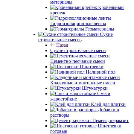
материалы
Кровельный
крепеж
Гидроизоляционные ленты
Геоматериалы
Сухие
строительные смеси
Назад
Сухие строительные смеси
Цементно-песчаные смеси
Шпатлевки
Наливной пол
Кладочные и монтажные смеси
Штукатурки
Смеси
жаростойкие
Клей для плитки
Добавки в
растворы
Цемент, керамзит
Шпатлевки
готовые