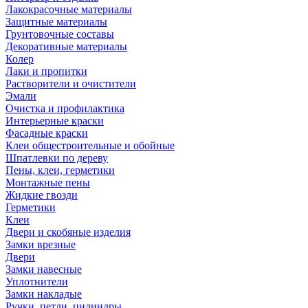
Лакокрасочные материалы
Защитные материалы
Грунтовочные составы
Декоративные материалы
Колер
Лаки и пропитки
Растворители и очистители
Эмали
Очистка и профилактика
Интерьерные краски
Фасадные краски
Клеи общестроительные и обойные
Шпатлевки по дереву
Пены, клеи, герметики
Монтажные пены
Жидкие гвозди
Герметики
Клеи
Двери и скобяные изделия
Замки врезные
Двери
Замки навесные
Уплотнители
Замки накладые
Ручки, петли, цилиндры