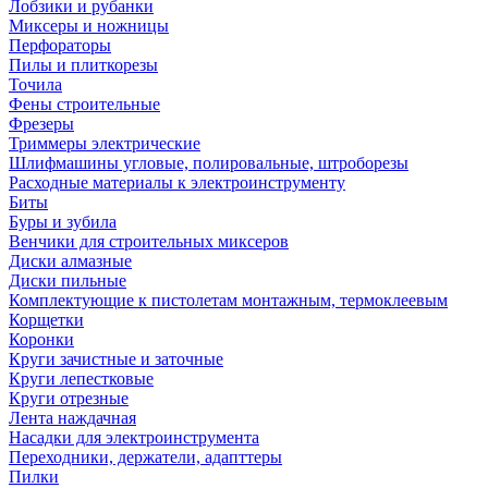
Лобзики и рубанки
Миксеры и ножницы
Перфораторы
Пилы и плиткорезы
Точила
Фены строительные
Фрезеры
Триммеры электрические
Шлифмашины угловые, полировальные, штроборезы
Расходные материалы к электроинструменту
Биты
Буры и зубила
Венчики для строительных миксеров
Диски алмазные
Диски пильные
Комплектующие к пистолетам монтажным, термоклеевым
Корщетки
Коронки
Круги зачистные и заточные
Круги лепестковые
Круги отрезные
Лента наждачная
Насадки для электроинструмента
Переходники, держатели, адапттеры
Пилки