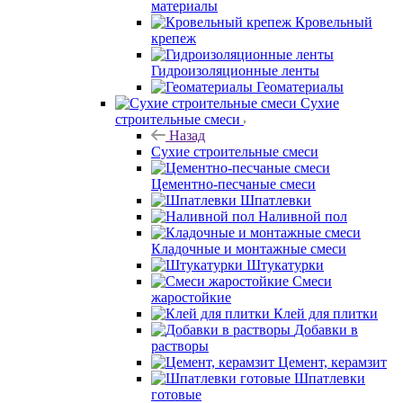
материалы
Кровельный
крепеж
Гидроизоляционные ленты
Геоматериалы
Сухие
строительные смеси
Назад
Сухие строительные смеси
Цементно-песчаные смеси
Шпатлевки
Наливной пол
Кладочные и монтажные смеси
Штукатурки
Смеси
жаростойкие
Клей для плитки
Добавки в
растворы
Цемент, керамзит
Шпатлевки
готовые