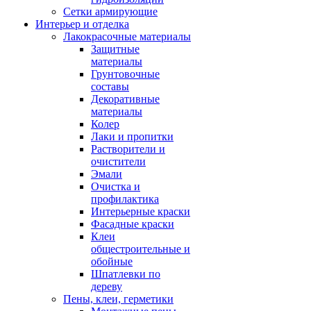
Сетки армирующие
Интерьер и отделка
Лакокрасочные материалы
Защитные
материалы
Грунтовочные
составы
Декоративные
материалы
Колер
Лаки и пропитки
Растворители и
очистители
Эмали
Очистка и
профилактика
Интерьерные краски
Фасадные краски
Клеи
общестроительные и
обойные
Шпатлевки по
дереву
Пены, клеи, герметики