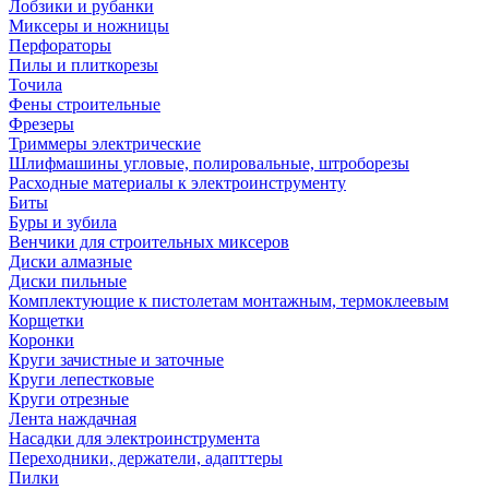
Лобзики и рубанки
Миксеры и ножницы
Перфораторы
Пилы и плиткорезы
Точила
Фены строительные
Фрезеры
Триммеры электрические
Шлифмашины угловые, полировальные, штроборезы
Расходные материалы к электроинструменту
Биты
Буры и зубила
Венчики для строительных миксеров
Диски алмазные
Диски пильные
Комплектующие к пистолетам монтажным, термоклеевым
Корщетки
Коронки
Круги зачистные и заточные
Круги лепестковые
Круги отрезные
Лента наждачная
Насадки для электроинструмента
Переходники, держатели, адапттеры
Пилки