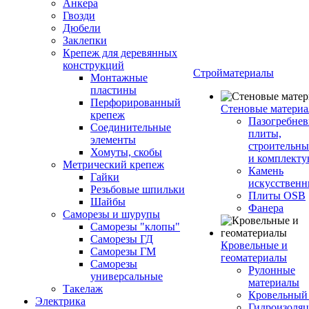
Анкера
Гвозди
Дюбели
Заклепки
Крепеж для деревянных
конструкций
Стройматериалы
Монтажные
пластины
Перфорированный
Стеновые матери
крепеж
Пазогребне
Соединительные
плиты,
элементы
строительны
Хомуты, скобы
и комплект
Метрический крепеж
Камень
Гайки
искусствен
Резьбовые шпильки
Плиты OSB
Шайбы
Фанера
Саморезы и шурупы
Саморезы "клопы"
Саморезы ГД
Кровельные и
Саморезы ГМ
геоматериалы
Саморезы
Рулонные
универсальные
материалы
Такелаж
Кровельный
Электрика
Гидроизоля