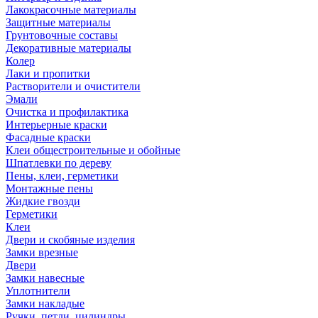
Лакокрасочные материалы
Защитные материалы
Грунтовочные составы
Декоративные материалы
Колер
Лаки и пропитки
Растворители и очистители
Эмали
Очистка и профилактика
Интерьерные краски
Фасадные краски
Клеи общестроительные и обойные
Шпатлевки по дереву
Пены, клеи, герметики
Монтажные пены
Жидкие гвозди
Герметики
Клеи
Двери и скобяные изделия
Замки врезные
Двери
Замки навесные
Уплотнители
Замки накладые
Ручки, петли, цилиндры