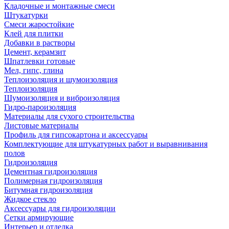
Кладочные и монтажные смеси
Штукатурки
Смеси жаростойкие
Клей для плитки
Добавки в растворы
Цемент, керамзит
Шпатлевки готовые
Мел, гипс, глина
Теплоизоляция и шумоизоляция
Теплоизоляция
Шумоизоляция и виброизоляция
Гидро-пароизоляция
Материалы для сухого строительства
Листовые материалы
Профиль для гипсокартона и аксессуары
Комплектующие для штукатурных работ и выравнивания
полов
Гидроизоляция
Цементная гидроизоляция
Полимерная гидроизоляция
Битумная гидроизоляция
Жидкое стекло
Аксессуары для гидроизоляции
Сетки армирующие
Интерьер и отделка