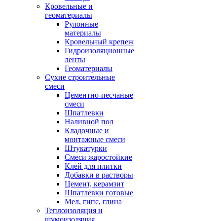
Кровельные и
геоматериалы
Рулонные
материалы
Кровельный крепеж
Гидроизоляционные
ленты
Геоматериалы
Сухие строительные
смеси
Цементно-песчаные
смеси
Шпатлевки
Наливной пол
Кладочные и
монтажные смеси
Штукатурки
Смеси жаростойкие
Клей для плитки
Добавки в растворы
Цемент, керамзит
Шпатлевки готовые
Мел, гипс, глина
Теплоизоляция и
шумоизоляция