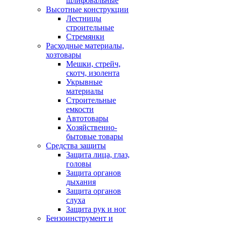
шлифовальные
Высотные конструкции
Лестницы
строительные
Стремянки
Расходные материалы,
хозтовары
Мешки, стрейч,
скотч, изолента
Укрывные
материалы
Строительные
емкости
Автотовары
Хозяйственно-
бытовые товары
Средства защиты
Защита лица, глаз,
головы
Защита органов
дыхания
Защита органов
слуха
Защита рук и ног
Бензоинструмент и