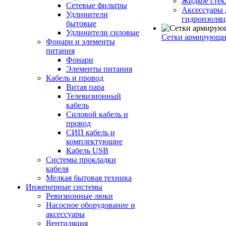
Жидкое стек
Сетевые фильтры
Аксессуары 
Удлинители
гидроизоля
бытовые
Удлинители силовые
Сетки армирующи
Фонари и элементы
питания
Фонари
Элементы питания
Кабель и провод
Витая пара
Телевизионный
кабель
Силовой кабель и
провод
СИП кабель и
комплектующие
Кабель USB
Системы прокладки
кабеля
Мелкая бытовая техника
Инженерные системы
Ревизионные люки
Насосное оборудование и
аксессуары
Вентиляция