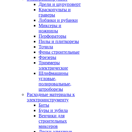
Дрели и шуруповерт
Краскопульты и
граверы
Лобзики и рубанки
Миксеры и
ножницы
Перфораторы
Пилы и плиткорезы
Точила
Фены строительные
Фрезеры
Триммеры
электрические
Шлифмашины
угловые,
полировальные,
штроборезы
Расходные материалы к
электроинструменту
Биты
Буры и зубила
Венчики для
строительных
миксеров
Диски алмазные