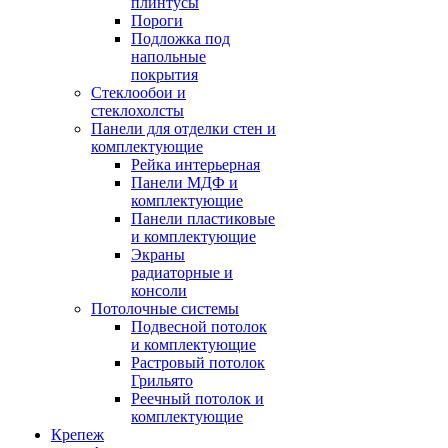
плинтусы
Пороги
Подложка под
напольные
покрытия
Стеклообои и
стеклохолсты
Панели для отделки стен и
комплектующие
Рейка интерьерная
Панели МДФ и
комплектующие
Панели пластиковые
и комплектующие
Экраны
радиаторные и
консоли
Потолочные системы
Подвесной потолок
и комплектующие
Растровый потолок
Грильято
Реечный потолок и
комплектующие
Крепеж