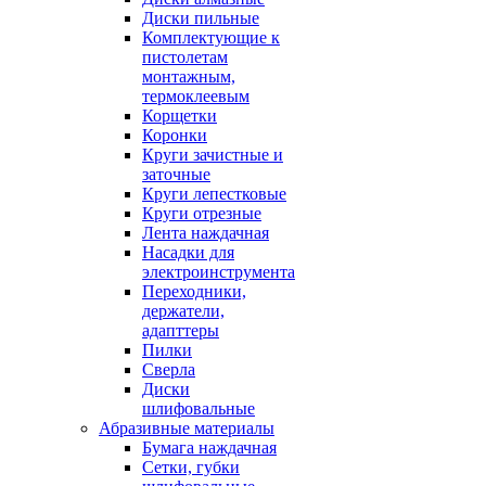
Диски пильные
Комплектующие к
пистолетам
монтажным,
термоклеевым
Корщетки
Коронки
Круги зачистные и
заточные
Круги лепестковые
Круги отрезные
Лента наждачная
Насадки для
электроинструмента
Переходники,
держатели,
адапттеры
Пилки
Сверла
Диски
шлифовальные
Абразивные материалы
Бумага наждачная
Сетки, губки