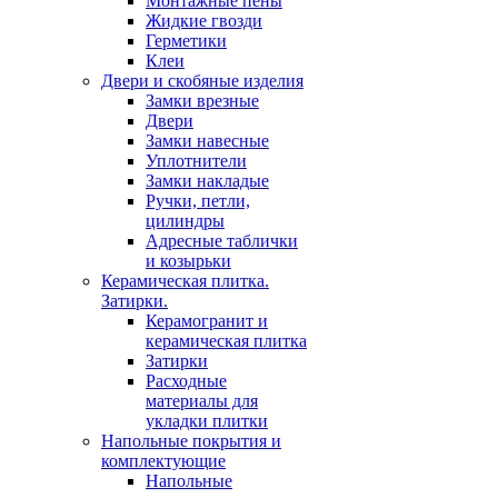
Монтажные пены
Жидкие гвозди
Герметики
Клеи
Двери и скобяные изделия
Замки врезные
Двери
Замки навесные
Уплотнители
Замки накладые
Ручки, петли,
цилиндры
Адресные таблички
и козырьки
Керамическая плитка.
Затирки.
Керамогранит и
керамическая плитка
Затирки
Расходные
материалы для
укладки плитки
Напольные покрытия и
комплектующие
Напольные