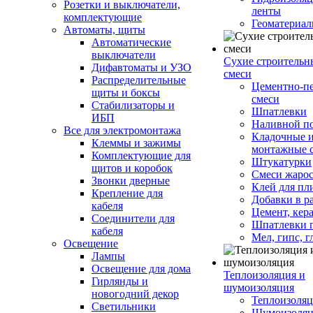
Розетки и выключатели,
ленты
комплектующие
Геоматериа
Автоматы, щиты
Автоматические
выключатели
Сухие строительн
Дифавтоматы и УЗО
смеси
Распределительные
Цементно-п
щиты и боксы
смеси
Стабилизаторы и
Шпатлевки
ИБП
Наливной п
Все для электромонтажа
Кладочные 
Клеммы и зажимы
монтажные 
Комплектующие для
Штукатурки
щитов и коробок
Смеси жаро
Звонки дверные
Клей для пл
Крепление для
Добавки в р
кабеля
Цемент, кер
Соединители для
Шпатлевки 
кабеля
Мел, гипс, г
Освещение
Лампы
Освещение для дома
Теплоизоляция и
Гирлянды и
шумоизоляция
новогодний декор
Теплоизоляц
Светильники
Шумоизоляц