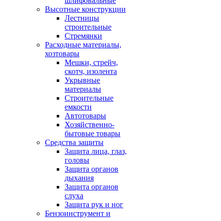
шлифовальные
Высотные конструкции
Лестницы
строительные
Стремянки
Расходные материалы,
хозтовары
Мешки, стрейч,
скотч, изолента
Укрывные
материалы
Строительные
емкости
Автотовары
Хозяйственно-
бытовые товары
Средства защиты
Защита лица, глаз,
головы
Защита органов
дыхания
Защита органов
слуха
Защита рук и ног
Бензоинструмент и