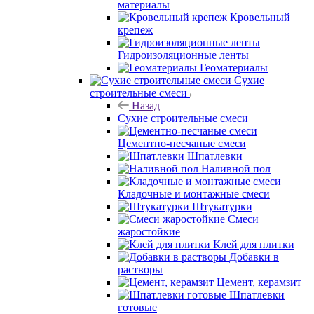
материалы
Кровельный
крепеж
Гидроизоляционные ленты
Геоматериалы
Сухие
строительные смеси
Назад
Сухие строительные смеси
Цементно-песчаные смеси
Шпатлевки
Наливной пол
Кладочные и монтажные смеси
Штукатурки
Смеси
жаростойкие
Клей для плитки
Добавки в
растворы
Цемент, керамзит
Шпатлевки
готовые