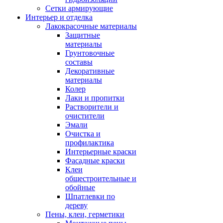
Сетки армирующие
Интерьер и отделка
Лакокрасочные материалы
Защитные
материалы
Грунтовочные
составы
Декоративные
материалы
Колер
Лаки и пропитки
Растворители и
очистители
Эмали
Очистка и
профилактика
Интерьерные краски
Фасадные краски
Клеи
общестроительные и
обойные
Шпатлевки по
дереву
Пены, клеи, герметики