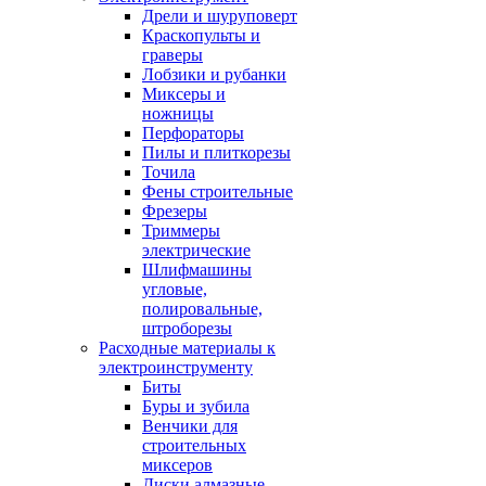
Дрели и шуруповерт
Краскопульты и
граверы
Лобзики и рубанки
Миксеры и
ножницы
Перфораторы
Пилы и плиткорезы
Точила
Фены строительные
Фрезеры
Триммеры
электрические
Шлифмашины
угловые,
полировальные,
штроборезы
Расходные материалы к
электроинструменту
Биты
Буры и зубила
Венчики для
строительных
миксеров
Диски алмазные