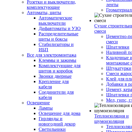
Розетки и выключатели,
ленты
комплектующие
Геоматериа
Автоматы, щиты
Автоматические
выключатели
Сухие строительн
Дифавтоматы и УЗО
смеси
Распределительные
Цементно-п
щиты и боксы
смеси
Стабилизаторы и
Шпатлевки
ИБП
Наливной п
Все для электромонтажа
Кладочные 
Клеммы и зажимы
монтажные 
Комплектующие для
Штукатурки
щитов и коробок
Смеси жаро
Звонки дверные
Клей для пл
Крепление для
Добавки в р
кабеля
Цемент, кер
Соединители для
Шпатлевки 
кабеля
Мел, гипс, г
Освещение
Лампы
Освещение для дома
Теплоизоляция и
Гирлянды и
шумоизоляция
новогодний декор
Теплоизоляц
Светильники
Шумоизоляц