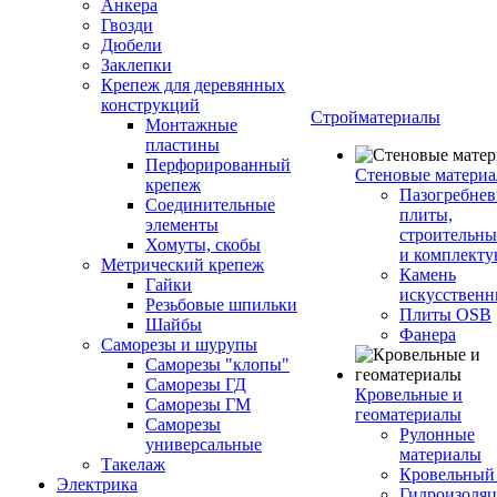
Анкера
Гвозди
Дюбели
Заклепки
Крепеж для деревянных
конструкций
Стройматериалы
Монтажные
пластины
Перфорированный
Стеновые матери
крепеж
Пазогребне
Соединительные
плиты,
элементы
строительны
Хомуты, скобы
и комплект
Метрический крепеж
Камень
Гайки
искусствен
Резьбовые шпильки
Плиты OSB
Шайбы
Фанера
Саморезы и шурупы
Саморезы "клопы"
Саморезы ГД
Кровельные и
Саморезы ГМ
геоматериалы
Саморезы
Рулонные
универсальные
материалы
Такелаж
Кровельный
Электрика
Гидроизоля