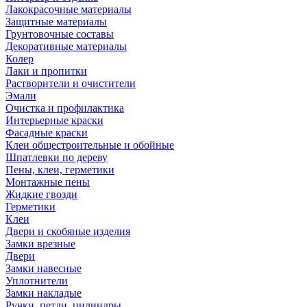
Лакокрасочные материалы
Защитные материалы
Грунтовочные составы
Декоративные материалы
Колер
Лаки и пропитки
Растворители и очистители
Эмали
Очистка и профилактика
Интерьерные краски
Фасадные краски
Клеи общестроительные и обойные
Шпатлевки по дереву
Пены, клеи, герметики
Монтажные пены
Жидкие гвозди
Герметики
Клеи
Двери и скобяные изделия
Замки врезные
Двери
Замки навесные
Уплотнители
Замки накладые
Ручки, петли, цилиндры