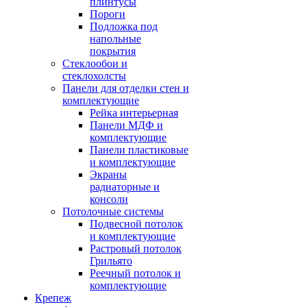
плинтусы
Пороги
Подложка под
напольные
покрытия
Стеклообои и
стеклохолсты
Панели для отделки стен и
комплектующие
Рейка интерьерная
Панели МДФ и
комплектующие
Панели пластиковые
и комплектующие
Экраны
радиаторные и
консоли
Потолочные системы
Подвесной потолок
и комплектующие
Растровый потолок
Грильято
Реечный потолок и
комплектующие
Крепеж