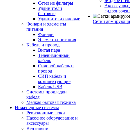
Жидкое стек
Сетевые фильтры
Аксессуары 
Удлинители
гидроизоля
бытовые
Удлинители силовые
Сетки армирующи
Фонари и элементы
питания
Фонари
Элементы питания
Кабель и провод
Витая пара
Телевизионный
кабель
Силовой кабель и
провод
СИП кабель и
комплектующие
Кабель USB
Системы прокладки
кабеля
Мелкая бытовая техника
Инженерные системы
Ревизионные люки
Насосное оборудование и
аксессуары
Вентиляция