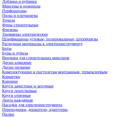
Лобзики и рубанки
Миксеры и ножницы
Перфораторы
Пилы и плиткорезы
Точила
Фены строительные
Фрезеры
Триммеры электрические
Шлифмашины угловые, полировальные, штроборезы
Расходные материалы к электроинструменту
Биты
Буры и зубила
Венчики для строительных миксеров
Диски алмазные
Диски пильные
Комплектующие к пистолетам монтажным, термоклеевым
Корщетки
Коронки
Круги зачистные и заточные
Круги лепестковые
Круги отрезные
Лента наждачная
Насадки для электроинструмента
Переходники, держатели, адапттеры
Пилки