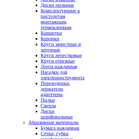
Диски пильные
Комплектующие к
пистолетам
монтажным,
термоклеевым
Корщетки
Коронки
Круги зачистные и
заточные
Круги лепестковые
Круги отрезные
Лента наждачная
Насадки для
электроинструмента
Переходники,
держатели,
адапттеры
Пилки
Сверла
Диски
шлифовальные
Абразивные материалы
Бумага наждачная
Сетки, губки