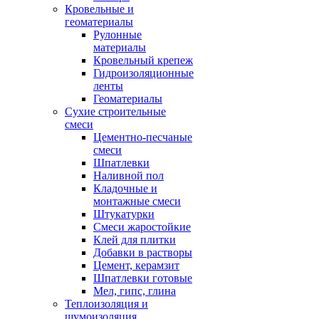
Кровельные и
геоматериалы
Рулонные
материалы
Кровельный крепеж
Гидроизоляционные
ленты
Геоматериалы
Сухие строительные
смеси
Цементно-песчаные
смеси
Шпатлевки
Наливной пол
Кладочные и
монтажные смеси
Штукатурки
Смеси жаростойкие
Клей для плитки
Добавки в растворы
Цемент, керамзит
Шпатлевки готовые
Мел, гипс, глина
Теплоизоляция и
шумоизоляция