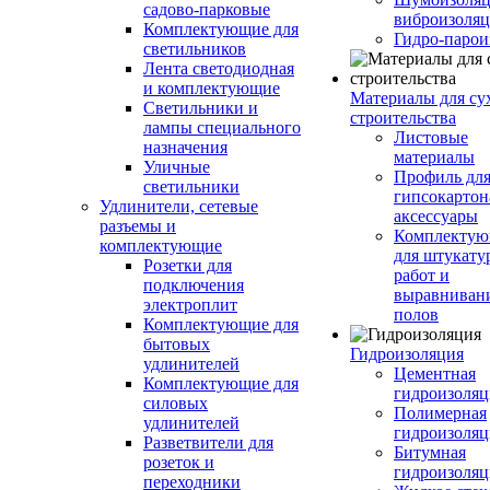
садово-парковые
виброизоляц
Комплектующие для
Гидро-парои
светильников
Лента светодиодная
и комплектующие
Материалы для су
Светильники и
строительства
лампы специального
Листовые
назначения
материалы
Уличные
Профиль дл
светильники
гипсокартон
Удлинители, сетевые
аксессуары
разъемы и
Комплекту
комплектующие
для штукату
Розетки для
работ и
подключения
выравниван
электроплит
полов
Комплектующие для
бытовых
Гидроизоляция
удлинителей
Цементная
Комплектующие для
гидроизоляц
силовых
Полимерная
удлинителей
гидроизоляц
Разветвители для
Битумная
розеток и
гидроизоляц
переходники