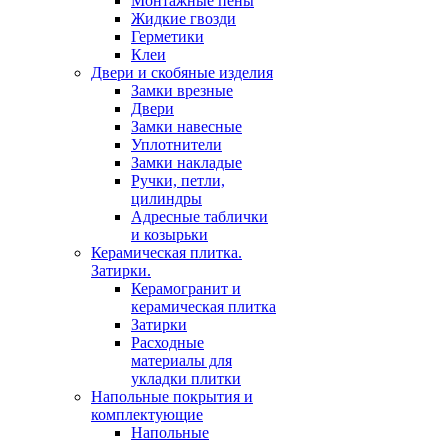
Монтажные пены
Жидкие гвозди
Герметики
Клеи
Двери и скобяные изделия
Замки врезные
Двери
Замки навесные
Уплотнители
Замки накладые
Ручки, петли,
цилиндры
Адресные таблички
и козырьки
Керамическая плитка.
Затирки.
Керамогранит и
керамическая плитка
Затирки
Расходные
материалы для
укладки плитки
Напольные покрытия и
комплектующие
Напольные