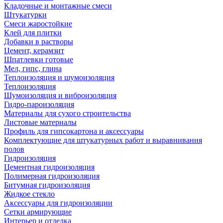
Кладочные и монтажные смеси
Штукатурки
Смеси жаростойкие
Клей для плитки
Добавки в растворы
Цемент, керамзит
Шпатлевки готовые
Мел, гипс, глина
Теплоизоляция и шумоизоляция
Теплоизоляция
Шумоизоляция и виброизоляция
Гидро-пароизоляция
Материалы для сухого строительства
Листовые материалы
Профиль для гипсокартона и аксессуары
Комплектующие для штукатурных работ и выравнивания
полов
Гидроизоляция
Цементная гидроизоляция
Полимерная гидроизоляция
Битумная гидроизоляция
Жидкое стекло
Аксессуары для гидроизоляции
Сетки армирующие
Интерьер и отделка