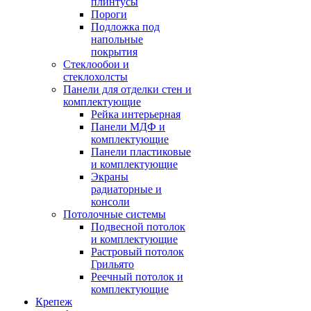
плинтусы
Пороги
Подложка под
напольные
покрытия
Стеклообои и
стеклохолсты
Панели для отделки стен и
комплектующие
Рейка интерьерная
Панели МДФ и
комплектующие
Панели пластиковые
и комплектующие
Экраны
радиаторные и
консоли
Потолочные системы
Подвесной потолок
и комплектующие
Растровый потолок
Грильято
Реечный потолок и
комплектующие
Крепеж