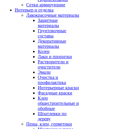
Сетки армирующие
Интерьер и отделка
Лакокрасочные материалы
Защитные
материалы
Грунтовочные
составы
Декоративные
материалы
Колер
Лаки и пропитки
Растворители и
очистители
Эмали
Очистка и
профилактика
Интерьерные краски
Фасадные краски
Клеи
общестроительные и
обойные
Шпатлевки по
дереву
Пены, клеи, герметики