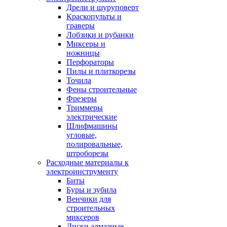
Дрели и шуруповерт
Краскопульты и
граверы
Лобзики и рубанки
Миксеры и
ножницы
Перфораторы
Пилы и плиткорезы
Точила
Фены строительные
Фрезеры
Триммеры
электрические
Шлифмашины
угловые,
полировальные,
штроборезы
Расходные материалы к
электроинструменту
Биты
Буры и зубила
Венчики для
строительных
миксеров
Диски алмазные