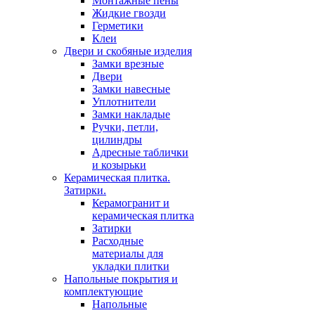
Монтажные пены
Жидкие гвозди
Герметики
Клеи
Двери и скобяные изделия
Замки врезные
Двери
Замки навесные
Уплотнители
Замки накладые
Ручки, петли,
цилиндры
Адресные таблички
и козырьки
Керамическая плитка.
Затирки.
Керамогранит и
керамическая плитка
Затирки
Расходные
материалы для
укладки плитки
Напольные покрытия и
комплектующие
Напольные