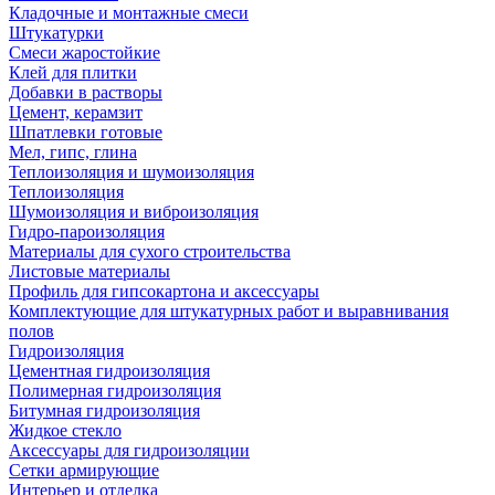
Кладочные и монтажные смеси
Штукатурки
Смеси жаростойкие
Клей для плитки
Добавки в растворы
Цемент, керамзит
Шпатлевки готовые
Мел, гипс, глина
Теплоизоляция и шумоизоляция
Теплоизоляция
Шумоизоляция и виброизоляция
Гидро-пароизоляция
Материалы для сухого строительства
Листовые материалы
Профиль для гипсокартона и аксессуары
Комплектующие для штукатурных работ и выравнивания
полов
Гидроизоляция
Цементная гидроизоляция
Полимерная гидроизоляция
Битумная гидроизоляция
Жидкое стекло
Аксессуары для гидроизоляции
Сетки армирующие
Интерьер и отделка