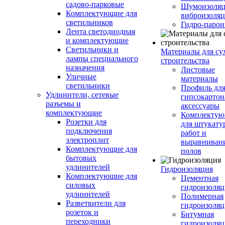
садово-парковые
Шумоизоляц
Комплектующие для
виброизоляц
светильников
Гидро-парои
Лента светодиодная
и комплектующие
Светильники и
Материалы для су
лампы специального
строительства
назначения
Листовые
Уличные
материалы
светильники
Профиль дл
Удлинители, сетевые
гипсокартон
разъемы и
аксессуары
комплектующие
Комплекту
Розетки для
для штукату
подключения
работ и
электроплит
выравниван
Комплектующие для
полов
бытовых
удлинителей
Гидроизоляция
Комплектующие для
Цементная
силовых
гидроизоляц
удлинителей
Полимерная
Разветвители для
гидроизоляц
розеток и
Битумная
переходники
гидроизоляц