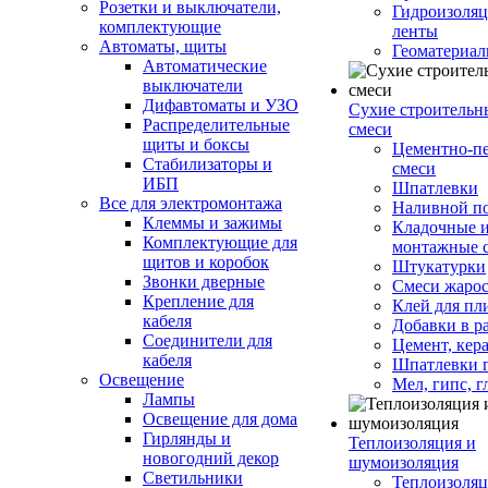
Розетки и выключатели,
Гидроизоля
комплектующие
ленты
Автоматы, щиты
Геоматериа
Автоматические
выключатели
Дифавтоматы и УЗО
Сухие строительн
Распределительные
смеси
щиты и боксы
Цементно-п
Стабилизаторы и
смеси
ИБП
Шпатлевки
Все для электромонтажа
Наливной п
Клеммы и зажимы
Кладочные 
Комплектующие для
монтажные 
щитов и коробок
Штукатурки
Звонки дверные
Смеси жаро
Крепление для
Клей для пл
кабеля
Добавки в р
Соединители для
Цемент, кер
кабеля
Шпатлевки 
Освещение
Мел, гипс, г
Лампы
Освещение для дома
Гирлянды и
Теплоизоляция и
новогодний декор
шумоизоляция
Светильники
Теплоизоляц