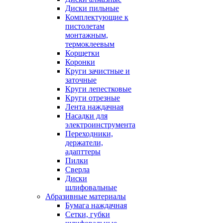
Диски пильные
Комплектующие к
пистолетам
монтажным,
термоклеевым
Корщетки
Коронки
Круги зачистные и
заточные
Круги лепестковые
Круги отрезные
Лента наждачная
Насадки для
электроинструмента
Переходники,
держатели,
адапттеры
Пилки
Сверла
Диски
шлифовальные
Абразивные материалы
Бумага наждачная
Сетки, губки