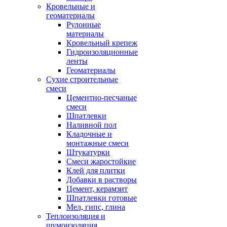
Кровельные и
геоматериалы
Рулонные
материалы
Кровельный крепеж
Гидроизоляционные
ленты
Геоматериалы
Сухие строительные
смеси
Цементно-песчаные
смеси
Шпатлевки
Наливной пол
Кладочные и
монтажные смеси
Штукатурки
Смеси жаростойкие
Клей для плитки
Добавки в растворы
Цемент, керамзит
Шпатлевки готовые
Мел, гипс, глина
Теплоизоляция и
шумоизоляция