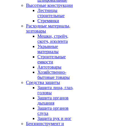
шлифовальные
Высотные конструкции
Лестницы
строительные
Стремянки
Расходные материалы,
хозтовары
Мешки, стрейч,
скотч, изолента
Укрывные
материалы
Строительные
емкости
Автотовары
Хозяйственно-
бытовые товары
Средства защиты
Защита лица, глаз,
головы
Защита органов
дыхания
Защита органов
слуха
Защита рук и ног
Бензоинструмент и