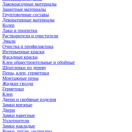
Лакокрасочные материалы
Защитные материалы
Грунтовочные составы
Декоративные материалы
Колер
Лаки и пропитки
Растворители и очистители
Эмали
Очистка и профилактика
Интерьерные краски
Фасадные краски
Клеи общестроительные и обойные
Шпатлевки по дереву
Пены, клеи, герметики
Монтажные пены
Жидкие гвозди
Герметики
Клеи
Двери и скобяные изделия
Замки врезные
Двери
Замки навесные
Уплотнители
Замки накладые
Ручки, петли, цилиндры