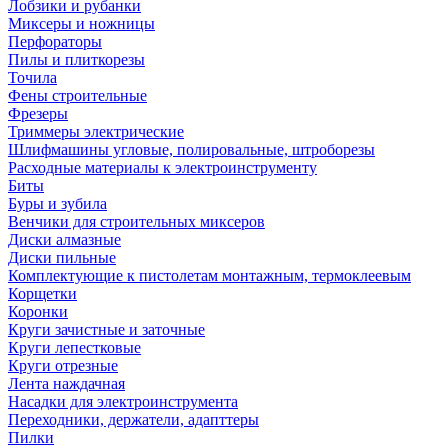
Лобзики и рубанки
Миксеры и ножницы
Перфораторы
Пилы и плиткорезы
Точила
Фены строительные
Фрезеры
Триммеры электрические
Шлифмашины угловые, полировальные, штроборезы
Расходные материалы к электроинструменту
Биты
Буры и зубила
Венчики для строительных миксеров
Диски алмазные
Диски пильные
Комплектующие к пистолетам монтажным, термоклеевым
Корщетки
Коронки
Круги зачистные и заточные
Круги лепестковые
Круги отрезные
Лента наждачная
Насадки для электроинструмента
Переходники, держатели, адапттеры
Пилки