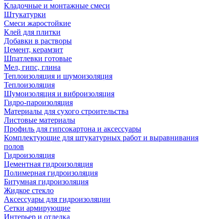
Кладочные и монтажные смеси
Штукатурки
Смеси жаростойкие
Клей для плитки
Добавки в растворы
Цемент, керамзит
Шпатлевки готовые
Мел, гипс, глина
Теплоизоляция и шумоизоляция
Теплоизоляция
Шумоизоляция и виброизоляция
Гидро-пароизоляция
Материалы для сухого строительства
Листовые материалы
Профиль для гипсокартона и аксессуары
Комплектующие для штукатурных работ и выравнивания
полов
Гидроизоляция
Цементная гидроизоляция
Полимерная гидроизоляция
Битумная гидроизоляция
Жидкое стекло
Аксессуары для гидроизоляции
Сетки армирующие
Интерьер и отделка