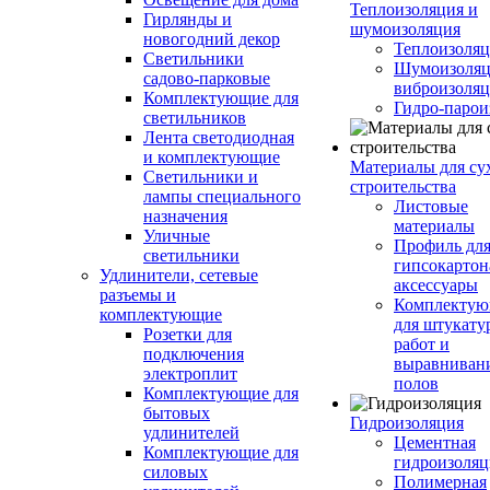
Теплоизоляция и
Гирлянды и
шумоизоляция
новогодний декор
Теплоизоляц
Светильники
Шумоизоляц
садово-парковые
виброизоляц
Комплектующие для
Гидро-парои
светильников
Лента светодиодная
и комплектующие
Материалы для су
Светильники и
строительства
лампы специального
Листовые
назначения
материалы
Уличные
Профиль дл
светильники
гипсокартон
Удлинители, сетевые
аксессуары
разъемы и
Комплекту
комплектующие
для штукату
Розетки для
работ и
подключения
выравниван
электроплит
полов
Комплектующие для
бытовых
Гидроизоляция
удлинителей
Цементная
Комплектующие для
гидроизоляц
силовых
Полимерная