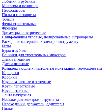
Лобзики и рубанки
Миксеры и ножницы
Перфораторы
Пилы и плиткорезы
Точила
Фены строительные
Фрезеры
Триммеры электрические
Шлифмашины угловые, полировальные, штроборезы
Расходные материалы к электроинструменту
Биты
Буры и зубила
Венчики для строительных миксеров
Диски алмазные
Диски пильные
Комплектующие к пистолетам монтажным, термоклеевым
Корщетки
Коронки
Круги зачистные и заточные
Круги лепестковые
Круги отрезные
Лента наждачная
Насадки для электроинструмента
Переходники, держатели, адапттеры
Пилки