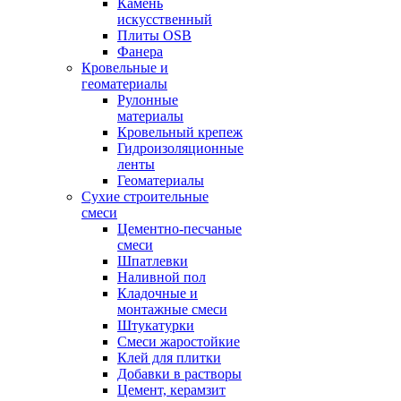
Камень
искусственный
Плиты OSB
Фанера
Кровельные и
геоматериалы
Рулонные
материалы
Кровельный крепеж
Гидроизоляционные
ленты
Геоматериалы
Сухие строительные
смеси
Цементно-песчаные
смеси
Шпатлевки
Наливной пол
Кладочные и
монтажные смеси
Штукатурки
Смеси жаростойкие
Клей для плитки
Добавки в растворы
Цемент, керамзит