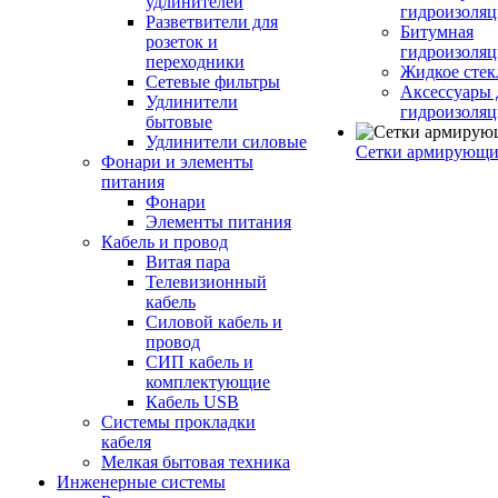
удлинителей
гидроизоляц
Разветвители для
Битумная
розеток и
гидроизоляц
переходники
Жидкое стек
Сетевые фильтры
Аксессуары 
Удлинители
гидроизоля
бытовые
Удлинители силовые
Сетки армирующи
Фонари и элементы
питания
Фонари
Элементы питания
Кабель и провод
Витая пара
Телевизионный
кабель
Силовой кабель и
провод
СИП кабель и
комплектующие
Кабель USB
Системы прокладки
кабеля
Мелкая бытовая техника
Инженерные системы