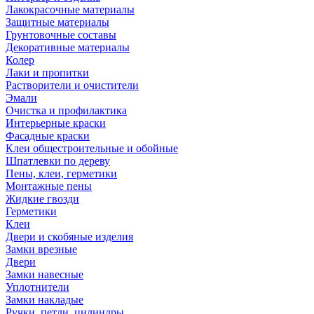
Лакокрасочные материалы
Защитные материалы
Грунтовочные составы
Декоративные материалы
Колер
Лаки и пропитки
Растворители и очистители
Эмали
Очистка и профилактика
Интерьерные краски
Фасадные краски
Клеи общестроительные и обойные
Шпатлевки по дереву
Пены, клеи, герметики
Монтажные пены
Жидкие гвозди
Герметики
Клеи
Двери и скобяные изделия
Замки врезные
Двери
Замки навесные
Уплотнители
Замки накладые
Ручки, петли, цилиндры