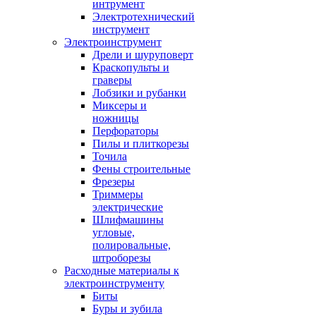
интрумент
Электротехнический
инструмент
Электроинструмент
Дрели и шуруповерт
Краскопульты и
граверы
Лобзики и рубанки
Миксеры и
ножницы
Перфораторы
Пилы и плиткорезы
Точила
Фены строительные
Фрезеры
Триммеры
электрические
Шлифмашины
угловые,
полировальные,
штроборезы
Расходные материалы к
электроинструменту
Биты
Буры и зубила