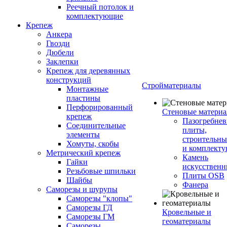
Реечный потолок и
комплектующие
Крепеж
Анкера
Гвозди
Дюбели
Заклепки
Крепеж для деревянных
конструкций
Стройматериалы
Монтажные
пластины
Перфорированный
Стеновые матери
крепеж
Пазогребне
Соединительные
плиты,
элементы
строительны
Хомуты, скобы
и комплект
Метрический крепеж
Камень
Гайки
искусствен
Резьбовые шпильки
Плиты OSB
Шайбы
Фанера
Саморезы и шурупы
Саморезы "клопы"
Саморезы ГД
Кровельные и
Саморезы ГМ
геоматериалы
Саморезы