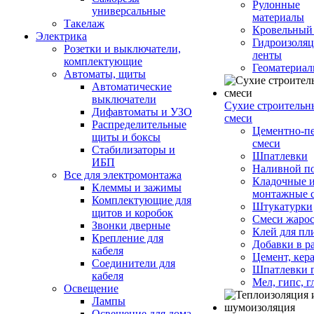
Рулонные
универсальные
материалы
Такелаж
Кровельный
Электрика
Гидроизоля
Розетки и выключатели,
ленты
комплектующие
Геоматериа
Автоматы, щиты
Автоматические
выключатели
Сухие строительн
Дифавтоматы и УЗО
смеси
Распределительные
Цементно-п
щиты и боксы
смеси
Стабилизаторы и
Шпатлевки
ИБП
Наливной п
Все для электромонтажа
Кладочные 
Клеммы и зажимы
монтажные 
Комплектующие для
Штукатурки
щитов и коробок
Смеси жаро
Звонки дверные
Клей для пл
Крепление для
Добавки в р
кабеля
Цемент, кер
Соединители для
Шпатлевки 
кабеля
Мел, гипс, г
Освещение
Лампы
Освещение для дома