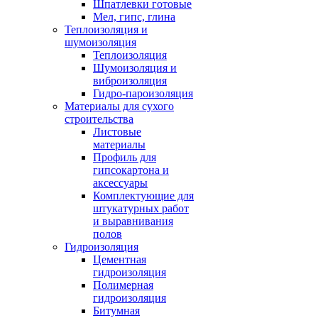
Шпатлевки готовые
Мел, гипс, глина
Теплоизоляция и
шумоизоляция
Теплоизоляция
Шумоизоляция и
виброизоляция
Гидро-пароизоляция
Материалы для сухого
строительства
Листовые
материалы
Профиль для
гипсокартона и
аксессуары
Комплектующие для
штукатурных работ
и выравнивания
полов
Гидроизоляция
Цементная
гидроизоляция
Полимерная
гидроизоляция
Битумная