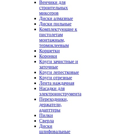
Венчики для
строительных
миксеров
Диски алмазные
Диски пильные
Комплектующие к
пистолетам
монтажным,
термоклеевым
Корщетки
Коронки
Круги зачистные и
заточные
Круги лепестковые
Круги отрезные
Лента наждачная
Насадки для
электроинструмента
Переходники,
держатели,
адапттеры
Пилки
Сверла
Диски
шлифовальные