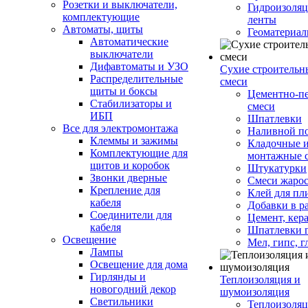
Розетки и выключатели,
Гидроизоля
комплектующие
ленты
Автоматы, щиты
Геоматериа
Автоматические
выключатели
Дифавтоматы и УЗО
Сухие строительн
Распределительные
смеси
щиты и боксы
Цементно-п
Стабилизаторы и
смеси
ИБП
Шпатлевки
Все для электромонтажа
Наливной п
Клеммы и зажимы
Кладочные 
Комплектующие для
монтажные 
щитов и коробок
Штукатурки
Звонки дверные
Смеси жаро
Крепление для
Клей для пл
кабеля
Добавки в р
Соединители для
Цемент, кер
кабеля
Шпатлевки 
Освещение
Мел, гипс, г
Лампы
Освещение для дома
Гирлянды и
Теплоизоляция и
новогодний декор
шумоизоляция
Светильники
Теплоизоляц