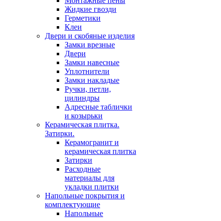
Монтажные пены
Жидкие гвозди
Герметики
Клеи
Двери и скобяные изделия
Замки врезные
Двери
Замки навесные
Уплотнители
Замки накладые
Ручки, петли,
цилиндры
Адресные таблички
и козырьки
Керамическая плитка.
Затирки.
Керамогранит и
керамическая плитка
Затирки
Расходные
материалы для
укладки плитки
Напольные покрытия и
комплектующие
Напольные