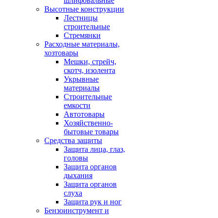
шлифовальные
Высотные конструкции
Лестницы
строительные
Стремянки
Расходные материалы,
хозтовары
Мешки, стрейч,
скотч, изолента
Укрывные
материалы
Строительные
емкости
Автотовары
Хозяйственно-
бытовые товары
Средства защиты
Защита лица, глаз,
головы
Защита органов
дыхания
Защита органов
слуха
Защита рук и ног
Бензоинструмент и