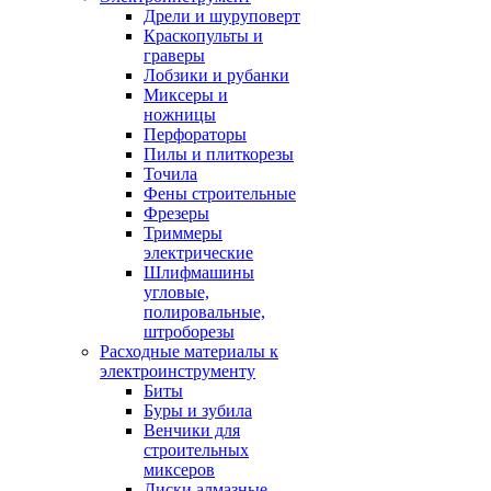
Дрели и шуруповерт
Краскопульты и
граверы
Лобзики и рубанки
Миксеры и
ножницы
Перфораторы
Пилы и плиткорезы
Точила
Фены строительные
Фрезеры
Триммеры
электрические
Шлифмашины
угловые,
полировальные,
штроборезы
Расходные материалы к
электроинструменту
Биты
Буры и зубила
Венчики для
строительных
миксеров
Диски алмазные