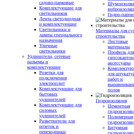
садово-парковые
Шумоизоляц
Комплектующие для
виброизоляц
светильников
Гидро-парои
Лента светодиодная
и комплектующие
Светильники и
Материалы для су
лампы специального
строительства
назначения
Листовые
Уличные
материалы
светильники
Профиль дл
Удлинители, сетевые
гипсокартон
разъемы и
аксессуары
комплектующие
Комплекту
Розетки для
для штукату
подключения
работ и
электроплит
выравниван
Комплектующие для
полов
бытовых
удлинителей
Гидроизоляция
Комплектующие для
Цементная
силовых
гидроизоляц
удлинителей
Полимерная
Разветвители для
гидроизоляц
розеток и
Битумная
переходники
гидроизоляц