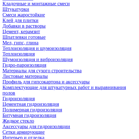
Кладочные и монтажные смеси
Штукатурки
Смеси жаростойкие
Клей для плитки
Добавки в растворы
Цемент, керамзит
Шпатлевки готовые
Мел, гипс, глина
Теплоизоляция и шумоизоляция
Теплоизоляция
Шумоизоляция и виброизоляция
Гидро-пароизоляция
Материалы для сухого строительства
Листовые материалы
Профиль для гипсокартона и аксессуары
Комплектующие для штукатурных работ и выравнивания
полов
Гидроизоляция
Цементная гидроизоляция
Полимерная гидроизоляция
Битумная гидроизоляция
Жидкое стекло
Аксессуары для гидроизоляции
Сетки армирующие
Интерьер и отделка