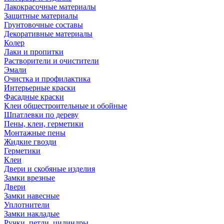
Лакокрасочные материалы
Защитные материалы
Грунтовочные составы
Декоративные материалы
Колер
Лаки и пропитки
Растворители и очистители
Эмали
Очистка и профилактика
Интерьерные краски
Фасадные краски
Клеи общестроительные и обойные
Шпатлевки по дереву
Пены, клеи, герметики
Монтажные пены
Жидкие гвозди
Герметики
Клеи
Двери и скобяные изделия
Замки врезные
Двери
Замки навесные
Уплотнители
Замки накладые
Ручки, петли, цилиндры