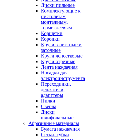
Диски пильные
Комплектующие к
пистолетам
монтажным,
термоклеевым
Корщетки
Коронки
Круги зачистные и
заточные
Круги лепестковые
Круги отрезные
Лента наждачная
Насадки для
электроинструмента
Переходники,
держатели,
адапттеры
Пилки
Сверла
Диски
шлифовальные
Абразивные материалы
Бумага наждачная
Сетки, губки