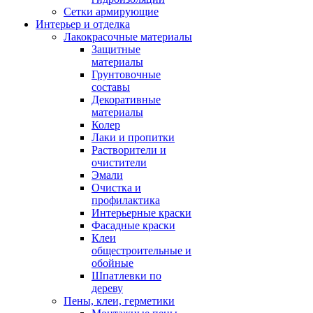
Сетки армирующие
Интерьер и отделка
Лакокрасочные материалы
Защитные
материалы
Грунтовочные
составы
Декоративные
материалы
Колер
Лаки и пропитки
Растворители и
очистители
Эмали
Очистка и
профилактика
Интерьерные краски
Фасадные краски
Клеи
общестроительные и
обойные
Шпатлевки по
дереву
Пены, клеи, герметики