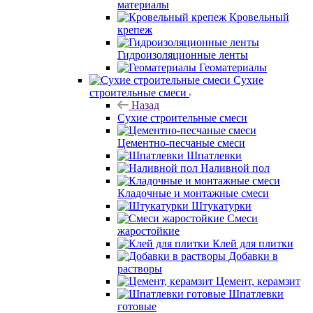
материалы
Кровельный
крепеж
Гидроизоляционные ленты
Геоматериалы
Сухие
строительные смеси
Назад
Сухие строительные смеси
Цементно-песчаные смеси
Шпатлевки
Наливной пол
Кладочные и монтажные смеси
Штукатурки
Смеси
жаростойкие
Клей для плитки
Добавки в
растворы
Цемент, керамзит
Шпатлевки
готовые