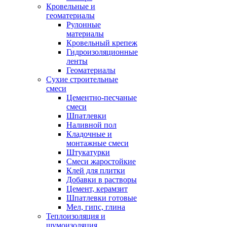
Кровельные и
геоматериалы
Рулонные
материалы
Кровельный крепеж
Гидроизоляционные
ленты
Геоматериалы
Сухие строительные
смеси
Цементно-песчаные
смеси
Шпатлевки
Наливной пол
Кладочные и
монтажные смеси
Штукатурки
Смеси жаростойкие
Клей для плитки
Добавки в растворы
Цемент, керамзит
Шпатлевки готовые
Мел, гипс, глина
Теплоизоляция и
шумоизоляция