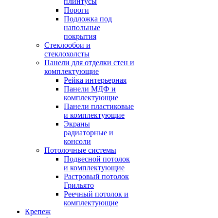
плинтусы
Пороги
Подложка под
напольные
покрытия
Стеклообои и
стеклохолсты
Панели для отделки стен и
комплектующие
Рейка интерьерная
Панели МДФ и
комплектующие
Панели пластиковые
и комплектующие
Экраны
радиаторные и
консоли
Потолочные системы
Подвесной потолок
и комплектующие
Растровый потолок
Грильято
Реечный потолок и
комплектующие
Крепеж