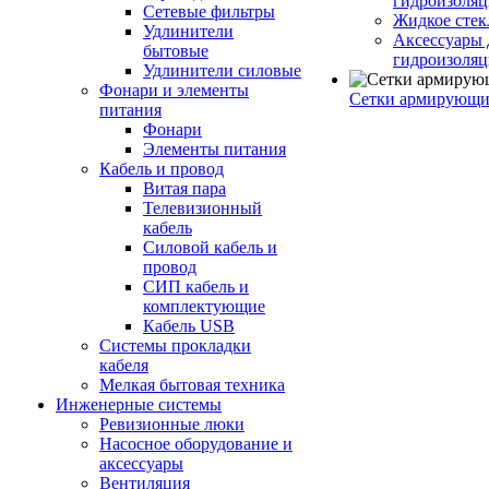
гидроизоляц
Сетевые фильтры
Жидкое стек
Удлинители
Аксессуары 
бытовые
гидроизоля
Удлинители силовые
Фонари и элементы
Сетки армирующи
питания
Фонари
Элементы питания
Кабель и провод
Витая пара
Телевизионный
кабель
Силовой кабель и
провод
СИП кабель и
комплектующие
Кабель USB
Системы прокладки
кабеля
Мелкая бытовая техника
Инженерные системы
Ревизионные люки
Насосное оборудование и
аксессуары
Вентиляция