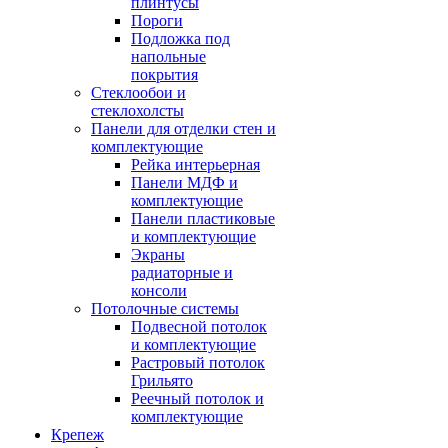
плинтусы
Пороги
Подложка под
напольные
покрытия
Стеклообои и
стеклохолсты
Панели для отделки стен и
комплектующие
Рейка интерьерная
Панели МДФ и
комплектующие
Панели пластиковые
и комплектующие
Экраны
радиаторные и
консоли
Потолочные системы
Подвесной потолок
и комплектующие
Растровый потолок
Грильято
Реечный потолок и
комплектующие
Крепеж