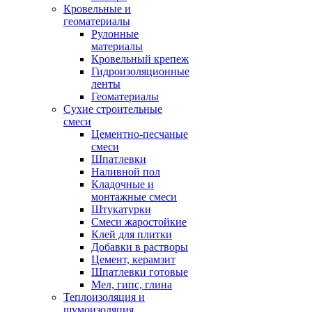
Кровельные и
геоматериалы
Рулонные
материалы
Кровельный крепеж
Гидроизоляционные
ленты
Геоматериалы
Сухие строительные
смеси
Цементно-песчаные
смеси
Шпатлевки
Наливной пол
Кладочные и
монтажные смеси
Штукатурки
Смеси жаростойкие
Клей для плитки
Добавки в растворы
Цемент, керамзит
Шпатлевки готовые
Мел, гипс, глина
Теплоизоляция и
шумоизоляция