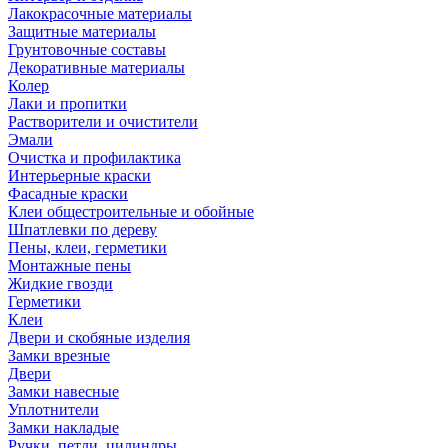
Лакокрасочные материалы
Защитные материалы
Грунтовочные составы
Декоративные материалы
Колер
Лаки и пропитки
Растворители и очистители
Эмали
Очистка и профилактика
Интерьерные краски
Фасадные краски
Клеи общестроительные и обойные
Шпатлевки по дереву
Пены, клеи, герметики
Монтажные пены
Жидкие гвозди
Герметики
Клеи
Двери и скобяные изделия
Замки врезные
Двери
Замки навесные
Уплотнители
Замки накладые
Ручки, петли, цилиндры