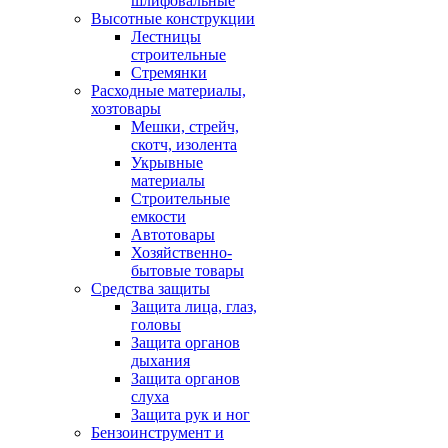
шлифовальные
Высотные конструкции
Лестницы
строительные
Стремянки
Расходные материалы,
хозтовары
Мешки, стрейч,
скотч, изолента
Укрывные
материалы
Строительные
емкости
Автотовары
Хозяйственно-
бытовые товары
Средства защиты
Защита лица, глаз,
головы
Защита органов
дыхания
Защита органов
слуха
Защита рук и ног
Бензоинструмент и