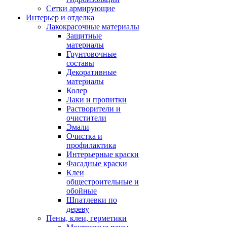
Сетки армирующие
Интерьер и отделка
Лакокрасочные материалы
Защитные
материалы
Грунтовочные
составы
Декоративные
материалы
Колер
Лаки и пропитки
Растворители и
очистители
Эмали
Очистка и
профилактика
Интерьерные краски
Фасадные краски
Клеи
общестроительные и
обойные
Шпатлевки по
дереву
Пены, клеи, герметики