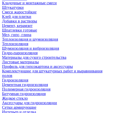
Кладочные и монтажные смеси
Штукатурки
Смеси жаростойкие
Клей для плитки
Добавки в растворы
Цемент, керамзит
Шпатлевки готовые
Мел, гипс, глина
Теплоизоляция и шумоизоляция
Теплоизоляция
Шумоизоляция и виброизоляция
Гидро-пароизоляция
Материалы для сухого строительства
Листовые материалы
Профиль для гипсокартона и аксессуары
Комплектующие для штукатурных работ и выравнивания
полов
Гидроизоляция
Цементная гидроизоляция
Полимерная гидроизоляция
Битумная гидроизоляция
Жидкое стекло
Аксессуары для гидроизоляции
Сетки армирующие
Интерьер и отделка