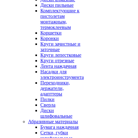
Диски пильные
Комплектующие к
пистолетам
монтажным,
термоклеевым
Корщетки
Коронки
Круги зачистные и
заточные
Круги лепестковые
Круги отрезные
Лента наждачная
Насадки для
электроинструмента
Переходники,
держатели,
адапттеры
Пилки
Сверла
Диски
шлифовальные
Абразивные материалы
Бумага наждачная
Сетки, губки