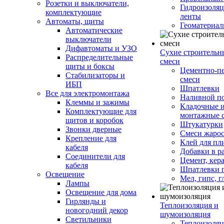
Розетки и выключатели,
Гидроизоля
комплектующие
ленты
Автоматы, щиты
Геоматериа
Автоматические
выключатели
Дифавтоматы и УЗО
Сухие строительн
Распределительные
смеси
щиты и боксы
Цементно-п
Стабилизаторы и
смеси
ИБП
Шпатлевки
Все для электромонтажа
Наливной п
Клеммы и зажимы
Кладочные 
Комплектующие для
монтажные 
щитов и коробок
Штукатурки
Звонки дверные
Смеси жаро
Крепление для
Клей для пл
кабеля
Добавки в р
Соединители для
Цемент, кер
кабеля
Шпатлевки 
Освещение
Мел, гипс, г
Лампы
Освещение для дома
Гирлянды и
Теплоизоляция и
новогодний декор
шумоизоляция
Светильники
Теплоизоляц