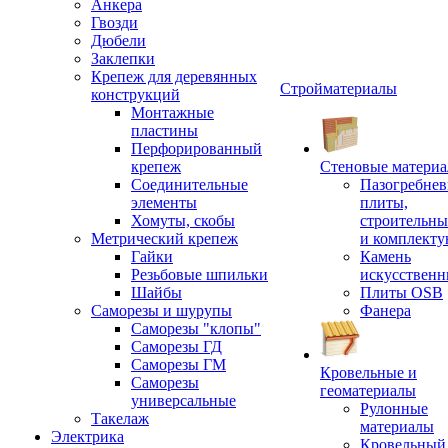
Анкера
Гвозди
Дюбели
Заклепки
Крепеж для деревянных
Стройматериалы
конструкций
Монтажные
пластины
Перфорированный
крепеж
Стеновые матери
Соединительные
Пазогребне
элементы
плиты,
Хомуты, скобы
строительны
Метрический крепеж
и комплект
Гайки
Камень
Резьбовые шпильки
искусствен
Шайбы
Плиты OSB
Саморезы и шурупы
Фанера
Саморезы "клопы"
Саморезы ГД
Саморезы ГМ
Кровельные и
Саморезы
геоматериалы
универсальные
Рулонные
Такелаж
материалы
Электрика
Кровельный