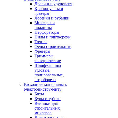
Дрели и шуруповерт
Краскопульты и
граверы
Лобзики и рубанки
Миксеры и
ножницы
Перфораторы
Пилы и плиткорезы
Точила
Фены строительные
Фрезеры
Триммеры
электрические
Шлифмашины
угловые,
полировальные,
штроборезы
Расходные материалы к
электроинструменту
Биты
Буры и зубила
Венчики для
строительных
миксеров
Диски алмазные