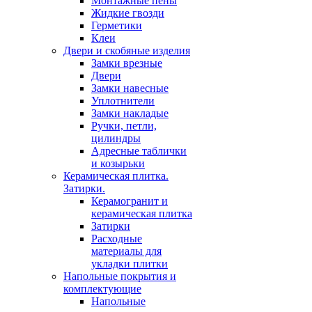
Монтажные пены
Жидкие гвозди
Герметики
Клеи
Двери и скобяные изделия
Замки врезные
Двери
Замки навесные
Уплотнители
Замки накладые
Ручки, петли,
цилиндры
Адресные таблички
и козырьки
Керамическая плитка.
Затирки.
Керамогранит и
керамическая плитка
Затирки
Расходные
материалы для
укладки плитки
Напольные покрытия и
комплектующие
Напольные