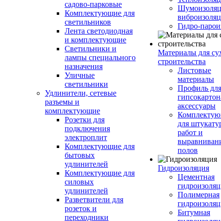
садово-парковые
Шумоизоляц
Комплектующие для
виброизоляц
светильников
Гидро-парои
Лента светодиодная
и комплектующие
Светильники и
Материалы для су
лампы специального
строительства
назначения
Листовые
Уличные
материалы
светильники
Профиль дл
Удлинители, сетевые
гипсокартон
разъемы и
аксессуары
комплектующие
Комплекту
Розетки для
для штукату
подключения
работ и
электроплит
выравниван
Комплектующие для
полов
бытовых
удлинителей
Гидроизоляция
Комплектующие для
Цементная
силовых
гидроизоляц
удлинителей
Полимерная
Разветвители для
гидроизоляц
розеток и
Битумная
переходники