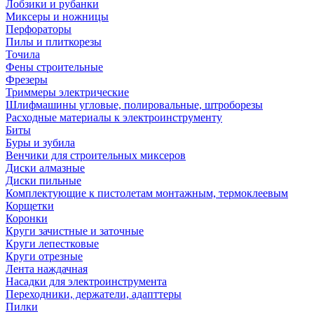
Лобзики и рубанки
Миксеры и ножницы
Перфораторы
Пилы и плиткорезы
Точила
Фены строительные
Фрезеры
Триммеры электрические
Шлифмашины угловые, полировальные, штроборезы
Расходные материалы к электроинструменту
Биты
Буры и зубила
Венчики для строительных миксеров
Диски алмазные
Диски пильные
Комплектующие к пистолетам монтажным, термоклеевым
Корщетки
Коронки
Круги зачистные и заточные
Круги лепестковые
Круги отрезные
Лента наждачная
Насадки для электроинструмента
Переходники, держатели, адапттеры
Пилки